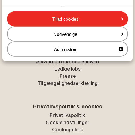
Alanya
Chania
Tillad cookies
Hurghada
Nødvendige
Om Sunweb
Administrer
Om Sunweb
Ansvarlig ferie med Sunweb
Ledige jobs
Presse
Tilgængelighedserklæring
Privatlivspolitik & cookies
Privatlivspolitik
Cookieindstillinger
Cookiepolitik