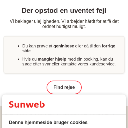
Der opstod en uventet fejl
Vi beklager ulejligheden. Vi arbejder hårdt for at få det
ordnet hurtigst muligt.
Du kan prøve at
geninlæse
eller gå til den
forrige
side
.
Hvis du
mangler hjælp
med din booking, kan du
søge efter svar eller kontakte vores
kundeservice
.
Find rejse
Hjem
Rejser
Portugal
Algarvekysten
Albufeira
Vila Channa Hotel
Denne hjemmeside bruger cookies