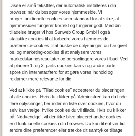
Disse er små tekstfiler, der automatisk installeres i din
browser, når du besøger vores hjemmeside. Vi
bruger funktionelle cookies som standard for at sikre, at
hjemmesiden fungerer korrekt og fungerer godt. Med din
Populære lande
tilladelse bruger vi hos Sunweb Group GmbH også
Tyrkiet
statistike cookies til at forbedre vores hjemmeside,
Grækenland
præference-cookies til at huske de oplysninger, du har givet
Egypten
os, og marketing-cookies til at analysere vores
Cypern
markedsføringsresultater og personliggøre vores tilbud. Ved
at placere 1. og 3. parts cookies kan vi og andre parter
spore din internetadfærd for at gøre vores indhold og
reklamer mere relevante for dig.
Populære regioner
Tyrkiets sydkyst
Ved at klikke på "Tillad cookies" accepterer du placeringen
af alle cookies. Hvis du klikker på 'Administrer' kan du finde
Kreta
flere oplysninger, herunder en liste over cookies, hvor du
Mallorca
selv kan vælge, hvilke cookies du vil tillade. Hvis du klikker
Madeira
på 'Nødvendige', vil der ikke blive placeret andre cookies
end funktionelle cookies i din browser. Du kan til enhver tid
ændre dine præferencer eller trække dit samtykke tilbage.
Populære byer