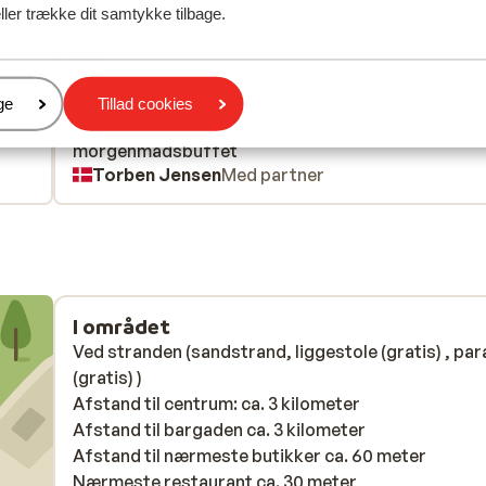
ller trække dit samtykke tilbage.
2026
Fabelagtig
23. maj
10
e år
e år
Vi er kommet til Sunrise igennem mange år, og det 
Vi er kommet til Sunrise igennem mange år, og det 
det mest fantastiske personale man kan finde, utr
det mest fantastiske personale man kan finde, utr
er
ge
Tillad cookies
hjælpsomme - meget rent hotel og imponerende
hjælpsomme - meget rent hotel og imponerende
morgenmadsbuffet
morgenmadsbuffet
Torben Jensen
Med partner
I området
Ved stranden (sandstrand, liggestole (gratis) , par
(gratis) )
Afstand til centrum: ca. 3 kilometer
Afstand til bargaden ca. 3 kilometer
Afstand til nærmeste butikker ca. 60 meter
Nærmeste restaurant ca. 30 meter