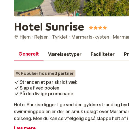
Hotel Sunrise
Hjem
Rejser
Tyrkiet
Marmaris-kysten
Marmar
Generelt
Værelsestyper
Faciliteter
Pr
Populær hos med partner
Stranden et par skridt væk
Slap af ved poolen
På den livlige promenade
Hotel Sunrise ligger lige ved den gyldne strand og b
swimmingpoolen er der en smuk udsigt over Maramaris
solseng. Men du kan selvfølgelig også slappe helt af 
massage.
Læs mere