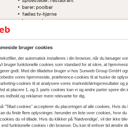
spisesteder: restaurant
barer: poolbar
fælles tv-hjørne
lægeservice
meside bruger cookies
ekstfiler, der automatisk installeres i din browser, når du besøger vo
i bruger funktionelle cookies som standard for at sikre, at hjemmesi
ngerer godt. Med din tilladelse bruger vi hos Sunweb Group GmbH ogs
 forbedre vores hjemmeside, præference-cookies til at huske de oplys
marketing-cookies til at analysere vores markedsføringsresultater og 
Ved at placere 1. og 3. parts cookies kan vi og andre parter spore din
res indhold og reklamer mere relevante for dig.
på "Tillad cookies" accepterer du placeringen af alle cookies. Hvis du 
spejler deres oplevelser med vores produkt.
Mere om anmel
kan du finde flere oplysninger, herunder en liste over cookies, hvor du
cookies du vil tillade. Hvis du klikker på 'Nødvendige', vil der ikke bli
end funktionelle cookies i din browser. Du kan til enhver tid ændre d
Mest booket af med p