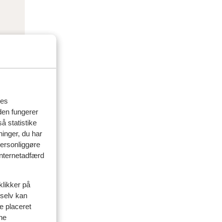
res
den fungerer
å statistike
ninger, du har
personliggøre
 internetadfærd
klikker på
delser
 selv kan
ve placeret
ine
artner