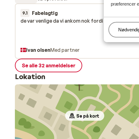
præferencer e
Fabelagtig
30. maj 
9.1
de var venlige da vi ankom nok fordi vi var der sidst
de var venlige da vi ankom nok fordi vi var der sidst
Administr
Nødvendi
ivan olsen
Med partner
Se alle 32 anmeldelser
Lokation
Se på kort