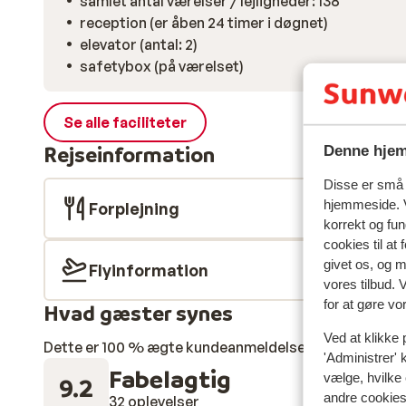
samlet antal værelser / lejligheder: 138
reception (er åben 24 timer i døgnet)
elevator (antal: 2)
safetybox (på værelset)
Se alle faciliteter
Rejseinformation
Denne hjem
Disse er små t
hjemmeside. V
Forplejning
korrekt og fu
cookies til at
givet os, og 
Flyinformation
vores tilbud. 
for at gøre vo
Hvad gæster synes
Ved at klikke 
Dette er 100 % ægte kundeanmeldelser, der ærligt af
'Administrer' 
Fabelagtig
vælge, hvilke 
9.2
andre cookies 
32 oplevelser