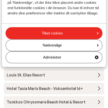
på 'Nødvendige', vil der ikke blive placeret andre cookies
Hotel Atlantica Callisto
end funktionelle cookies i din browser. Du kan til enhver tid
ændre dine præferencer eller trække dit samtykke tilbage.
Hotel Royal Apollonia
Tillad cookies
Hotel Olympic Lagoon Resort
Nødvendige
Hotel Golden Coast Beach
Administrer
Vangelis Hotel & Suites
Louis St. Elias Resort
Hotel Tasia Maris Beach - Voksenhotel 16+
Tsokkos Chrysomare Beach Hotel & Resort