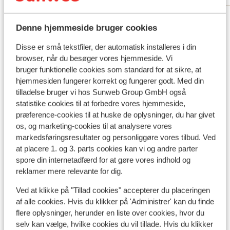
uppföljning när vi checkar ut om smutsigt
Se alle 3 anmeldelser
och doften etc. Gäster gick vid kl. 6 till
Denne hjemmeside bruger cookies
solstolarna för att paxa de som är
närmast stranden.. Iskallt i poolen.
Andre overnatningssteder i Cypern
Disse er små tekstfiler, der automatisk installeres i din
browser, når du besøger vores hjemmeside. Vi
bruger funktionelle cookies som standard for at sikre, at
Hotel Grecian Park
hjemmesiden fungerer korrekt og fungerer godt. Med din
tilladelse bruger vi hos Sunweb Group GmbH også
Amanti – MadeForTwo Hotels – voksenhotel
statistike cookies til at forbedre vores hjemmeside,
præference-cookies til at huske de oplysninger, du har givet
os, og marketing-cookies til at analysere vores
Flamingo Paradise Beach Hotel – Voksenhotel
markedsføringsresultater og personliggøre vores tilbud. Ved
at placere 1. og 3. parts cookies kan vi og andre parter
Hotel NissiBlu Beach Resort
spore din internetadfærd for at gøre vores indhold og
reklamer mere relevante for dig.
Hôtel Okeanos Beach
Ved at klikke på "Tillad cookies" accepterer du placeringen
af alle cookies. Hvis du klikker på 'Administrer' kan du finde
flere oplysninger, herunder en liste over cookies, hvor du
Hotel Cavo Maris Beach
selv kan vælge, hvilke cookies du vil tillade. Hvis du klikker