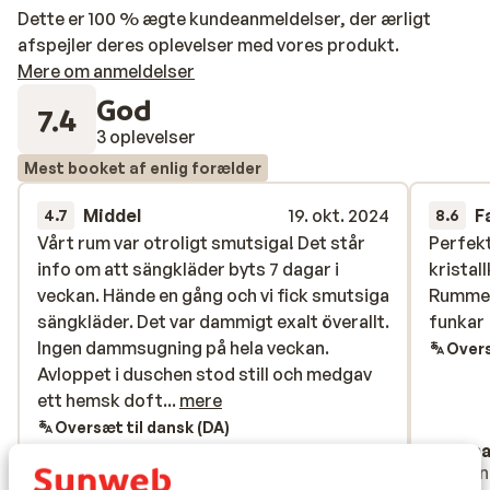
Dette er 100 % ægte kundeanmeldelser, der ærligt
afspejler deres oplevelser med vores produkt.
Mere om anmeldelser
God
7.4
3 oplevelser
Mest booket af enlig forælder
Middel
19. okt. 2024
F
4.7
8.6
Vårt rum var otroligt smutsiga! Det står
Vårt rum var otroligt smutsiga! Det står
Perfekt
Perfekt
info om att sängkläder byts 7 dagar i
info om att sängkläder byts 7 dagar i
kristal
kristal
veckan. Hände en gång och vi fick smutsiga
veckan. Hände en gång och vi fick smutsiga
Rummet 
Rummet 
sängkläder. Det var dammigt exalt överallt.
sängkläder. Det var dammigt exalt överallt.
funkar
funkar
Ingen dammsugning på hela veckan.
Ingen dammsugning på hela veckan.
Overs
Avloppet i duschen stod still och medgav
Avloppet i duschen stod still och medgav
ett hemsk doft. De gick in och spaya
ett hemsk doft...
mere
doftspray och kände att problemet är
Oversæt til dansk (DA)
Melina
Dan
löst. Att inte kunna lösa laktosfri yoghurt
Med partner
Venn
på ett 4 stjärnigt hotell är inte okej. Ingen