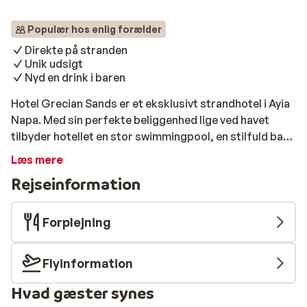
Populær hos enlig forælder
Direkte på stranden
Unik udsigt
Nyd en drink i baren
Hotel Grecian Sands er et eksklusivt strandhotel i Ayia
Napa. Med sin perfekte beliggenhed lige ved havet
tilbyder hotellet en stor swimmingpool, en stilfuld bar
og en solterrasse med panoramaudsigt. De elegant
Læs mere
indrettede værelser byder på komfort og moderne
Rejseinformation
faciliteter, der sikrer en afslappende ferie. Hotellet har
et bredt udvalg af faciliteter, herunder en restaurant
med lækre retter, en hyggelig bar og en luksuriøs spa,
Forplejning
hvor du kan nyde velvære i smukke omgivelser.
Flyinformation
Hvad gæster synes