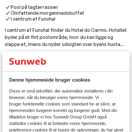
Pool på tagterrassen
Omfattende morgenmadsbuffet
I centrum af Funchal
I centrum af Funchal finder du Hotel do Carmo. Hotellet
byder på et fint poolområde, hvor du kan ligge og
slappe af, imens du nyder udsigten over byens hustage
og havet. Her kan du nyde en dag i solens varme stråler.
Læs mere
Da hotellet ligger i centrum af hyggelige Funchal, kan
Rejseinformation
du hurtigt bevæge dig ned i byens gader og stræder,
hvor du kan gå på opdagelse i de små charmerende
butikker. Hotel do Carmo er også placeret i gåafstrand
Denne hjemmeside bruger cookies
Forplejning
til strand. Med dets 1960’er inspirerede stil, har
Disse er små tekstfiler, der automatisk installeres i din
hotellet simpelt indrettet værelser, der bærer præg af
browser, når du besøger vores hjemmeside. Vi
Flyinformation
dette. Ønsker du ikke at bekymre dig om, hvor du skal
bruger funktionelle cookies som standard for at sikre, at
spise, tilbyder hotellet halvpension. Hotellet har også
Hvad gæster synes
hjemmesiden fungerer korrekt og fungerer godt. Med din
en a’la carte restaurant, hvor du kan nyde et måltid
tilladelse bruger vi hos Sunweb Group GmbH også
efter en dejlig dag samt en drink fra hotellets bar.
statistike cookies til at forbedre vores hjemmeside,
Der er desværre ingen anmeldelser for dette
Hotel do Carmo anbefales til dig, som gerne vil være i
overnatningssted i øjeblikket.
præference-cookies til at huske de oplysninger, du har givet