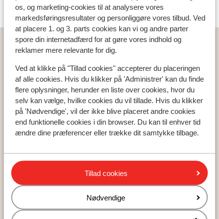
centrum.
os, og marketing-cookies til at analysere vores
markedsføringsresultater og personliggøre vores tilbud. Ved
at placere 1. og 3. parts cookies kan vi og andre parter
spore din internetadfærd for at gøre vores indhold og
Hjem
Rejser
Portugal
Madeira
Funchal
reklamer mere relevante for dig.
Hotel Do Carmo
Ved at klikke på "Tillad cookies" accepterer du placeringen
af alle cookies. Hvis du klikker på 'Administrer' kan du finde
flere oplysninger, herunder en liste over cookies, hvor du
selv kan vælge, hvilke cookies du vil tillade. Hvis du klikker
Populære lande
på 'Nødvendige', vil der ikke blive placeret andre cookies
end funktionelle cookies i din browser. Du kan til enhver tid
Tyrkiet
ændre dine præferencer eller trække dit samtykke tilbage.
Grækenland
Egypten
Cypern
Tillad cookies
Populære regioner
Nødvendige
Tyrkiets sydkyst