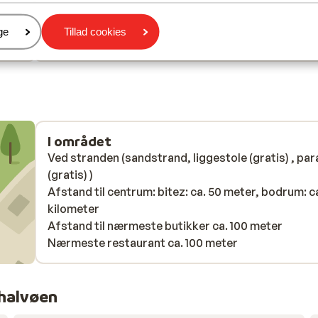
eget
eget
er
ge
Tillad cookies
Tine Simonsen
Solorejsende
I området
Ved stranden (sandstrand, liggestole (gratis) , par
(gratis) )
Afstand til centrum: bitez: ca. 50 meter, bodrum: ca
kilometer
Afstand til nærmeste butikker ca. 100 meter
Nærmeste restaurant ca. 100 meter
halvøen