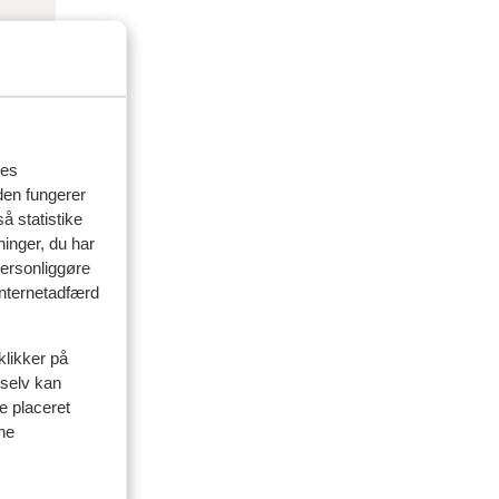
res
den fungerer
å statistike
ninger, du har
personliggøre
 internetadfærd
delser
klikker på
 selv kan
ve placeret
artner
ine
 2025