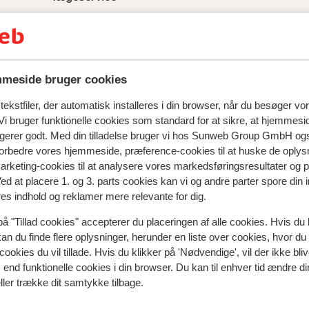
meside bruger cookies
ekstfiler, der automatisk installeres i din browser, når du besøger vo
i bruger funktionelle cookies som standard for at sikre, at hjemmesi
ngerer godt. Med din tilladelse bruger vi hos Sunweb Group GmbH ogs
 forbedre vores hjemmeside, præference-cookies til at huske de oplys
marketing-cookies til at analysere vores markedsføringsresultater og 
Ved at placere 1. og 3. parts cookies kan vi og andre parter spore din
res indhold og reklamer mere relevante for dig.
spejler deres oplevelser med vores produkt.
Mere om anmel
på "Tillad cookies" accepterer du placeringen af alle cookies. Hvis du 
kan du finde flere oplysninger, herunder en liste over cookies, hvor du
cookies du vil tillade. Hvis du klikker på 'Nødvendige', vil der ikke bli
Mest booket af med p
end funktionelle cookies i din browser. Du kan til enhver tid ændre d
ller trække dit samtykke tilbage.
 2026
Fabelagtig
4. okt.
9.0
 en
 en
God og imødekommende.
God og imødekommende.