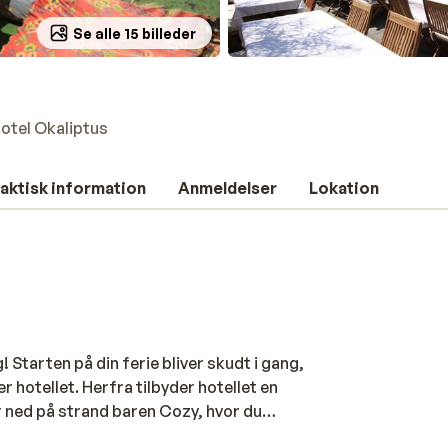
Se alle 15 billeder
otel Okaliptus
aktisk information
Anmeldelser
Lokation
 Starten på din ferie bliver skudt i gang,
r hotellet. Herfra tilbyder hotellet en
r ned på strand baren Cozy, hvor du
ne er fine og ejeren har et