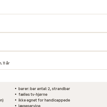
eller kanoer (mod betaling). Okaliptus er et
du kan få en fantastisk ferie!
 11 år
barer: bar antal: 2, strandbar
fælles tv-hjørne
n)
ikke egnet for handicappede
lægeservice