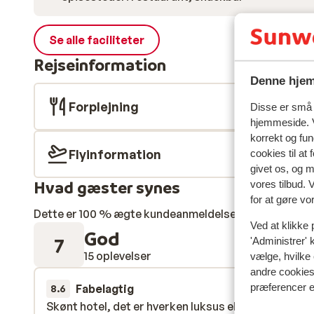
Se alle faciliteter
Rejseinformation
Denne hjem
Forplejning
Disse er små t
hjemmeside. V
korrekt og fu
Flyinformation
cookies til at
givet os, og 
Hvad gæster synes
vores tilbud. 
for at gøre vo
Dette er 100 % ægte kundeanmeldelser, der ærligt af
Ved at klikke 
God
7
'Administrer' 
15 oplevelser
vælge, hvilke 
andre cookies 
præferencer e
Fabelagtig
13. jun.
8.6
Skønt hotel, det er hverken luksus eller en hule men
Skønt hotel, det er hverken luksus eller en hule men