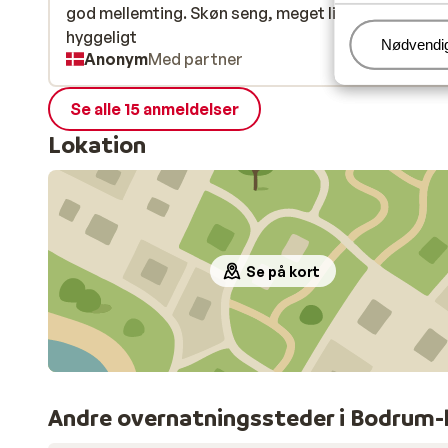
god mellemting. Skøn seng, meget lille teresse. M
god mellemting. Skøn seng, meget lille teresse. M
hyggeligt
hyggeligt
Administr
Nødvendi
Anonym
Med partner
Se alle 15 anmeldelser
Lokation
Se på kort
Andre overnatningssteder i Bodrum-