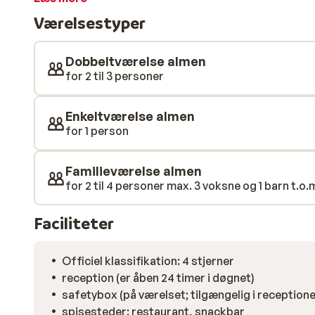
vandsportscenter, hvor du kan lege vandski, parasail 
Værelsestyper
rigtig attraktivt hotel, med en god beliggenhed, hvor 
Dobbeltværelse almen
for 2 til 3 personer
Enkeltværelse almen
for 1 person
Familieværelse almen
for 2 til 4 personer max. 3 voksne og 1 barn t.o.m.
Faciliteter
Officiel klassifikation: 4 stjerner
reception (er åben 24 timer i døgnet)
safetybox (på værelset; tilgængelig i receptione
spisesteder: restaurant, snackbar