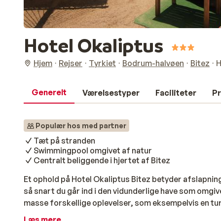
Hotel Okaliptus
Hjem
Rejser
Tyrkiet
Bodrum-halvøen
Bitez
H
Generelt
Værelsestyper
Faciliteter
Pr
Populær hos med partner
Tæt på stranden
Swimmingpool omgivet af natur
Centralt beliggende i hjertet af Bitez
Et ophold på Hotel Okaliptus Bitez betyder afslapning!
så snart du går ind i den vidunderlige have som omgive
masse forskellige oplevelser, som eksempelvis en tu
inviteres til frokost, en snack eller en drink. Værelser
Læs mere