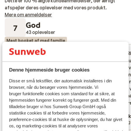
Dette er 100 % ægte kundeanmeldelser, der ærligt
afspejler deres oplevelser med vores produkt.
Mere om anmeldelser
God
7
43 oplevelser
Mest booket af med familie
Fabelagtig
for 3 uger siden
R
9.0
3.8
Jag och min familj haft underbart på
Jag och min familj haft underbart på
All incl
All incl
hotellet. Professionella, vänliga, snabba
hotellet. Professionella, vänliga, snabba
inclusi
inclusi
Denne hjemmeside bruger cookies
personal. Extra + Marco trevligt att prata
personal. Extra + Marco trevligt att prata
hälften
hälften
Disse er små tekstfiler, der automatisk installeres i din
med. Bra varierad mat från fresh stekta
med. Bra varierad mat från fresh stekta
Städni
Städni
browser, når du besøger vores hjemmeside. Vi
fisk till varierat frukter.Rent rum varie dag
fisk till varierat frukter.Rent rum varie dag
Maten v
Maten v
bruger funktionelle cookies som standard for at sikre, at
. Rent pool i taket. All incullusive hade vi
. Rent pool i taket. All incullusive hade vi...
lite sm
lite sm
hjemmesiden fungerer korrekt og fungerer godt. Med din
och fick värt för pengarna. Inget att klaga
mere
Overs
tilladelse bruger vi hos Sunweb Group GmbH også
på det här vistelse.
Oversæt til dansk (DA)
statistike cookies til at forbedre vores hjemmeside,
Teclemicael
Mick
præference-cookies til at huske de oplysninger, du har givet
Med familie
Enli
os, og marketing-cookies til at analysere vores