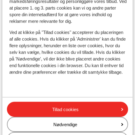
markedsføringsresultater og personliggøre vores tilbud. Ved
Se alle 43 anmeldelser
at placere 1. og 3. parts cookies kan vi og andre parter
spore din internetadfærd for at gøre vores indhold og
Lokation
reklamer mere relevante for dig.
Ved at klikke på "Tillad cookies" accepterer du placeringen
af alle cookies. Hvis du klikker på 'Administrer' kan du finde
flere oplysninger, herunder en liste over cookies, hvor du
Se på kort
selv kan vælge, hvilke cookies du vil tillade. Hvis du klikker
på 'Nødvendige', vil der ikke blive placeret andre cookies
end funktionelle cookies i din browser. Du kan til enhver tid
ændre dine præferencer eller trække dit samtykke tilbage.
I området
Afstand til stranden ca. 200 meter
Afstand til centrum: ca. 500 meter
Afstand til togstation ca. 1000 meter
Tillad cookies
Afstand til busstoppested ca. 100 meter
Nødvendige