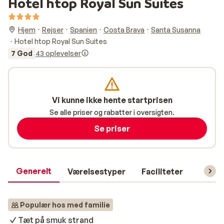
Hotel htop Royal Sun Suites
Hjem
Rejser
Spanien
Costa Brava
Santa Susanna
Hotel htop Royal Sun Suites
7 God
43 oplevelser
Vi kunne ikke hente startprisen
Se alle priser og rabatter i oversigten.
Se priser
Generelt
Værelsestyper
Faciliteter
Prakti
Populær hos med familie
Tæt på smuk strand