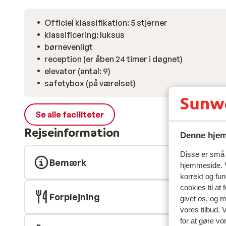
Officiel klassifikation: 5 stjerner
klassificering: luksus
børnevenligt
reception (er åben 24 timer i døgnet)
elevator (antal: 9)
safetybox (på værelset)
Se alle faciliteter
Rejseinformation
Denne hjem
Disse er små t
Bemærk
hjemmeside. V
korrekt og fu
cookies til at
Forplejning
givet os, og 
vores tilbud. 
for at gøre vo