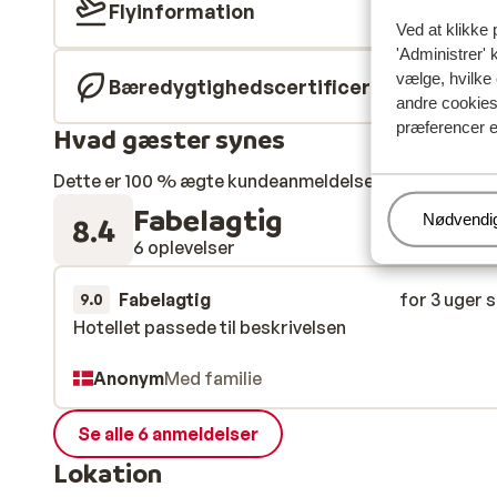
Flyinformation
Ved at klikke 
'Administrer' 
vælge, hvilke 
Bæredygtighedscertificeret
andre cookies 
præferencer e
Hvad gæster synes
Dette er 100 % ægte kundeanmeldelser, der ærligt af
Fabelagtig
Administr
Nødvendi
8.4
6 oplevelser
Fabelagtig
for 3 uger 
9.0
Hotellet passede til beskrivelsen
Hotellet passede til beskrivelsen
Anonym
Med familie
Se alle 6 anmeldelser
Lokation