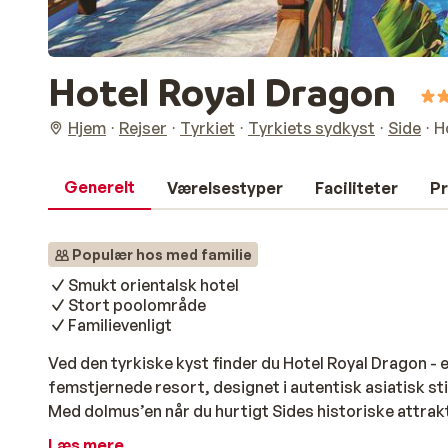
Hotel Royal Dragon
Hjem
Rejser
Tyrkiet
Tyrkiets sydkyst
Side
H
Generelt
Værelsestyper
Faciliteter
Pr
Populær hos med familie
Smukt orientalsk hotel
Stort poolområde
Familievenligt
Ved den tyrkiske kyst finder du Hotel Royal Dragon - e
femstjernede resort, designet i autentisk asiatisk st
Med dolmus’en når du hurtigt Sides historiske attrakti
en smuk orientalsk have, der via en gangbro fører ti
Læs mere