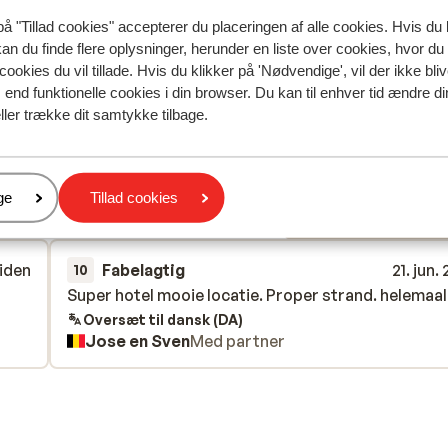
på "Tillad cookies" accepterer du placeringen af alle cookies. Hvis du 
kan du finde flere oplysninger, herunder en liste over cookies, hvor du
cookies du vil tillade. Hvis du klikker på 'Nødvendige', vil der ikke bli
end funktionelle cookies i din browser. Du kan til enhver tid ændre d
ller trække dit samtykke tilbage.
spejler deres oplevelser med vores produkt.
Mere om anmel
er
ge
Tillad cookies
Mest booket af med f
siden
Fabelagtig
21. jun.
10
Super hotel mooie locatie. Proper strand. helemaal
Super hotel mooie locatie. Proper strand. helemaal
Oversæt til dansk (DA)
Jose en Sven
Med partner