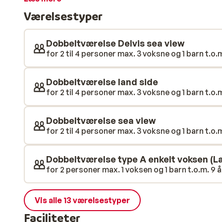
sandstrand. Udover tre store pools med rutsjebaner
Værelsestyper
vandrutsjebaner til de yngste gæster. Den livlige m
piratdag med lege og sandslotskonkurrencer. For de 
ren afslapning, hvor balinesiske og indonesiske mass
Dobbeltværelse Delvis sea view
for 2 til 4 personer max. 3 voksne og 1 barn t.o.m
Dobbeltværelse land side
for 2 til 4 personer max. 3 voksne og 1 barn t.o.m
Dobbeltværelse sea view
for 2 til 4 personer max. 3 voksne og 1 barn t.o.m
Dobbeltværelse type A enkelt voksen (L
for 2 personer max. 1 voksen og 1 barn t.o.m. 9 å
Vis alle 13 værelsestyper
Faciliteter