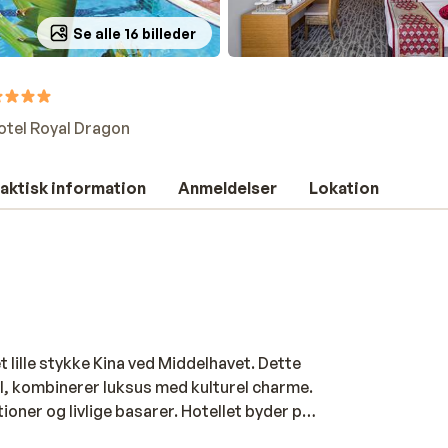
Se alle 16 billeder
otel Royal Dragon
aktisk information
Anmeldelser
Lokation
t lille stykke Kina ved Middelhavet. Dette
il, kombinerer luksus med kulturel charme.
oner og livlige basarer. Hotellet byder på
l den store swimmingpool og den gyldne