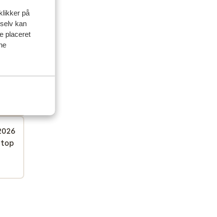
klikker på
 selv kan
ve placeret
ine
delser
amilie
 2026
 top
 top