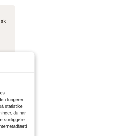
nsk
res
den fungerer
å statistike
ninger, du har
personliggøre
 internetadfærd