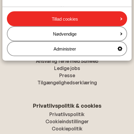
Alanya
Chania
Tillad cookies
Hurghada
Nødvendige
Om Sunweb
Administrer
Om Sunweb
Ansvarlig ferie med Sunweb
Ledige jobs
Presse
Tilgængelighedserklæring
Privatlivspolitik & cookies
Privatlivspolitik
Cookieindstillinger
Cookiepolitik