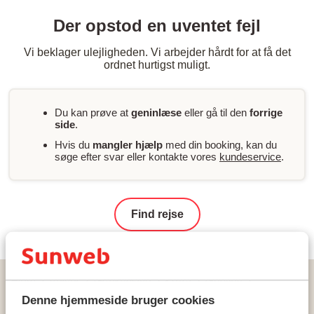
Der opstod en uventet fejl
Vi beklager ulejligheden. Vi arbejder hårdt for at få det
ordnet hurtigst muligt.
Du kan prøve at
geninlæse
eller gå til den
forrige
side
.
Hvis du
mangler hjælp
med din booking, kan du
søge efter svar eller kontakte vores
kundeservice
.
Find rejse
Hjem
Rejser
Grækenland
Kreta
Gouves
Lejligheder Villa Chryssanthy Sea
Denne hjemmeside bruger cookies