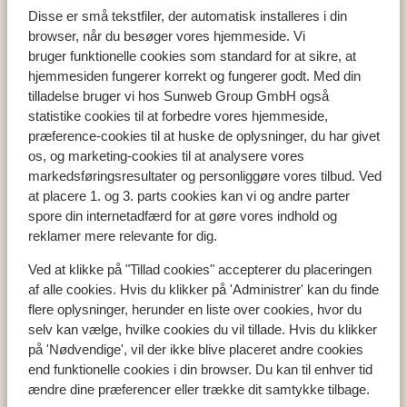
Disse er små tekstfiler, der automatisk installeres i din
browser, når du besøger vores hjemmeside. Vi
bruger funktionelle cookies som standard for at sikre, at
hjemmesiden fungerer korrekt og fungerer godt. Med din
Populære lande
tilladelse bruger vi hos Sunweb Group GmbH også
Tyrkiet
statistike cookies til at forbedre vores hjemmeside,
Grækenland
præference-cookies til at huske de oplysninger, du har givet
Egypten
os, og marketing-cookies til at analysere vores
Cypern
markedsføringsresultater og personliggøre vores tilbud. Ved
at placere 1. og 3. parts cookies kan vi og andre parter
spore din internetadfærd for at gøre vores indhold og
reklamer mere relevante for dig.
Populære regioner
Tyrkiets sydkyst
Ved at klikke på "Tillad cookies" accepterer du placeringen
af alle cookies. Hvis du klikker på 'Administrer' kan du finde
Kreta
flere oplysninger, herunder en liste over cookies, hvor du
Mallorca
selv kan vælge, hvilke cookies du vil tillade. Hvis du klikker
Madeira
på 'Nødvendige', vil der ikke blive placeret andre cookies
end funktionelle cookies i din browser. Du kan til enhver tid
ændre dine præferencer eller trække dit samtykke tilbage.
Populære byer