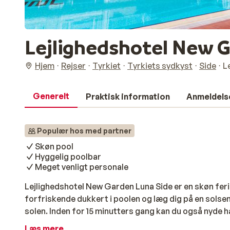
Lejlighedshotel New 
Hjem
Rejser
Tyrkiet
Tyrkiets sydkyst
Side
L
Generelt
Praktisk information
Anmeldels
Populær hos med partner
Skøn pool
Hyggelig poolbar
Meget venligt personale
Lejlighedshotel New Garden Luna Side er en skøn feriea
forfriskende dukkert i poolen og læg dig på en solseng
solen. Inden for 15 minutters gang kan du også nyde 
det livlige centrum af Side. Her finder du mange but
Læs mere