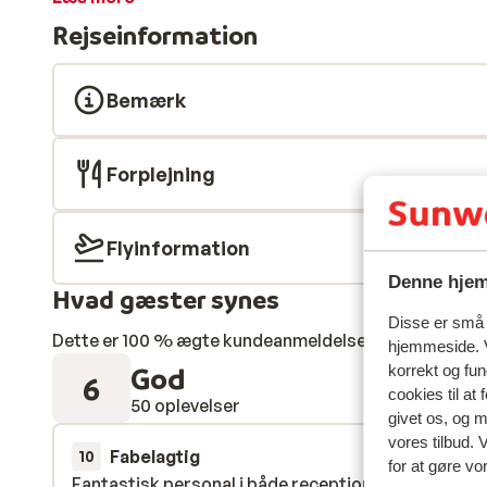
seværdigheder.
Rejseinformation
Bemærk
Forplejning
Flyinformation
Denne hjem
Hvad gæster synes
Disse er små t
Dette er 100 % ægte kundeanmeldelser, der ærligt af
hjemmeside. V
God
korrekt og fu
6
cookies til at
50 oplevelser
givet os, og 
vores tilbud. 
Fabelagtig
5. okt.
10
for at gøre vo
Fantastisk personal i både reception och
Fantastisk personal i både reception och