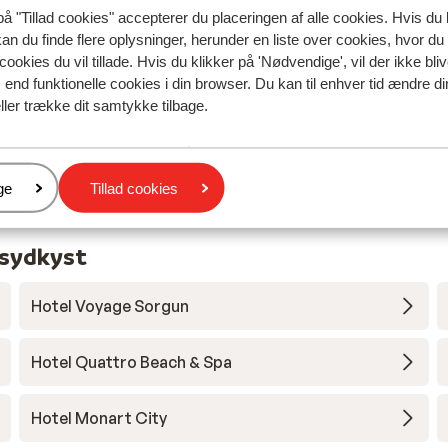
på "Tillad cookies" accepterer du placeringen af alle cookies. Hvis du 
stranden ?? God mad i restauranten.
stranden ?? God mad i restauranten.
kan du finde flere oplysninger, herunder en liste over cookies, hvor du
de
de
cookies du vil tillade. Hvis du klikker på 'Nødvendige', vil der ikke bli
Fin
Fin
end funktionelle cookies i din browser. Du kan til enhver tid ændre d
ller trække dit samtykke tilbage.
Susanne
Med partner
er
ge
Tillad cookies
 sydkyst
Hotel Voyage Sorgun
Hotel Quattro Beach & Spa
Hotel Monart City