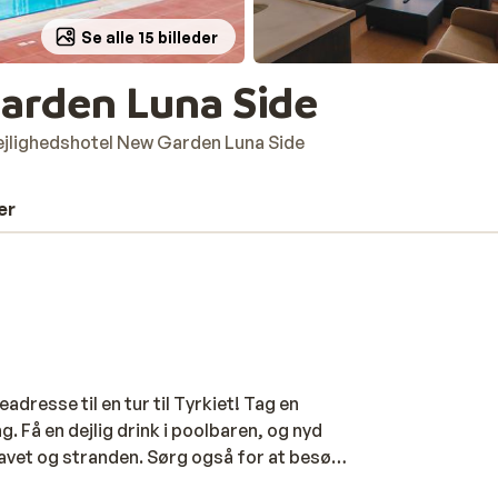
Se alle 15 billeder
Garden Luna Side
ejlighedshotel New Garden Luna Side
er
dresse til en tur til Tyrkiet! Tag en
. Få en dejlig drink i poolbaren, og nyd
havet og stranden. Sørg også for at besøge
ikker og restauranter og smukke