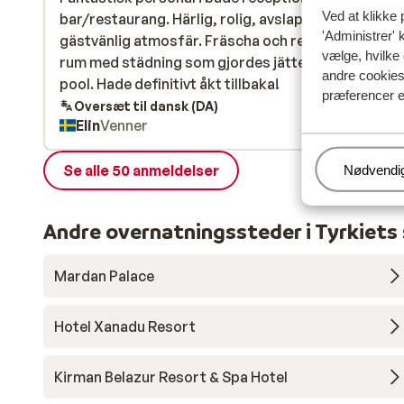
Ved at klikke 
bar/restaurang. Härlig, rolig, avslappnad och
bar/restaurang. Härlig, rolig, avslappnad och
'Administrer' 
gästvänlig atmosfär. Fräscha och rena nyrenovera
gästvänlig atmosfär. Fräscha och rena nyrenovera
vælge, hvilke 
rum med städning som gjordes jättebra. God mat. 
rum med städning som gjordes jättebra. God mat. 
andre cookies 
pool. Hade definitivt åkt tillbaka!
pool. Hade definitivt åkt tillbaka!
præferencer e
Oversæt til dansk (DA)
Elin
Venner
Se alle 50 anmeldelser
Administr
Nødvendi
Andre overnatningssteder i Tyrkiets
Mardan Palace
Hotel Xanadu Resort
Kirman Belazur Resort & Spa Hotel