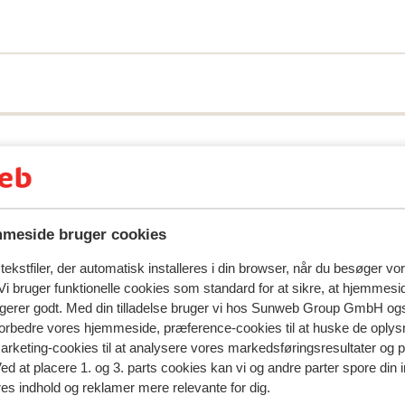
meside bruger cookies
ekstfiler, der automatisk installeres i din browser, når du besøger vo
spejler deres oplevelser med vores produkt.
Mere om anmel
i bruger funktionelle cookies som standard for at sikre, at hjemmesi
ngerer godt. Med din tilladelse bruger vi hos Sunweb Group GmbH ogs
 forbedre vores hjemmeside, præference-cookies til at huske de oplys
Mest booket af med p
marketing-cookies til at analysere vores markedsføringsresultater og 
Ved at placere 1. og 3. parts cookies kan vi og andre parter spore din
 2025
Fabelagtig
23. sep.
8.9
res indhold og reklamer mere relevante for dig.
Dejligt hotel med ok gåafstand til stranden. Vi leve
Dejligt hotel med ok gåafstand til stranden. Vi leve