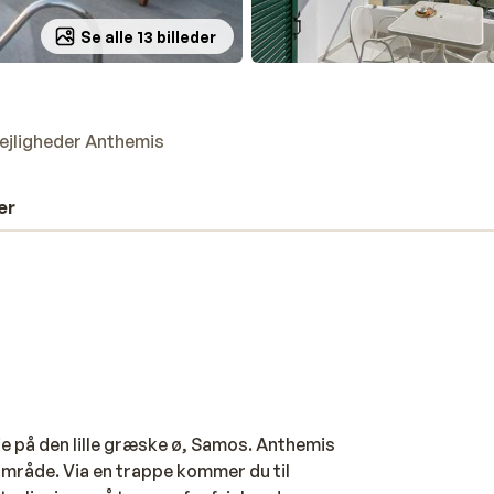
Se alle 13 billeder
ejligheder Anthemis
er
ie på den lille græske ø, Samos. Anthemis
t område. Via en trappe kommer du til