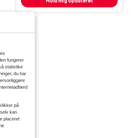
Hold mig opdateret
res
den fungerer
å statistike
ninger, du har
personliggøre
 internetadfærd
klikker på
delser
 selv kan
ve placeret
ine
artner