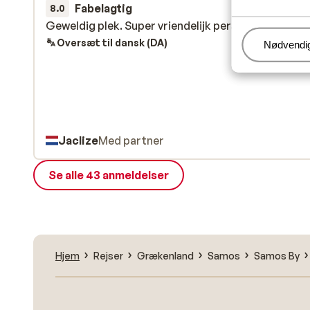
Fabelagtig
sidste
8.0
Geweldig plek. Super vriendelijk personeel
Geweldig plek. Super vriendelijk personeel
Oversæt til dansk (DA)
Administr
Nødvendi
Jaclize
Med partner
Se alle 43 anmeldelser
Hjem
Rejser
Grækenland
Samos
Samos By