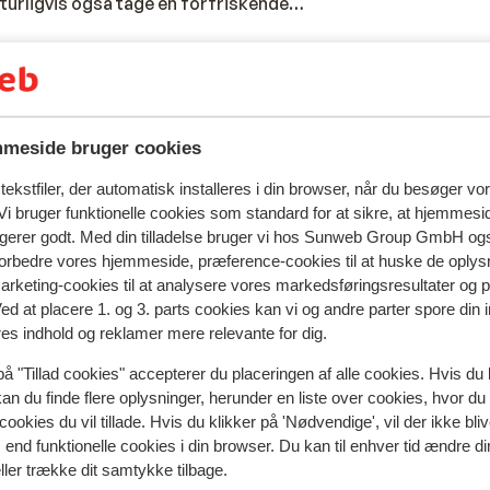
turligvis også tage en forfriskende
e bugten. Lejlighederne er rummelige og
nmad (kan bestilles) eller et traditonelt
 gåafstand, og her er der et bredt udvalg af
største udvalg af butikker og
 også kaldes, er øens største by, så er
meside bruger cookies
ekstfiler, der automatisk installeres i din browser, når du besøger vo
i bruger funktionelle cookies som standard for at sikre, at hjemmesi
ngerer godt. Med din tilladelse bruger vi hos Sunweb Group GmbH ogs
 forbedre vores hjemmeside, præference-cookies til at huske de oplys
marketing-cookies til at analysere vores markedsføringsresultater og 
Ved at placere 1. og 3. parts cookies kan vi og andre parter spore din
res indhold og reklamer mere relevante for dig.
på "Tillad cookies" accepterer du placeringen af alle cookies. Hvis du 
spejler deres oplevelser med vores produkt.
Mere om anmel
kan du finde flere oplysninger, herunder en liste over cookies, hvor du
cookies du vil tillade. Hvis du klikker på 'Nødvendige', vil der ikke bli
end funktionelle cookies i din browser. Du kan til enhver tid ændre d
Mest booket af med p
ller trække dit samtykke tilbage.