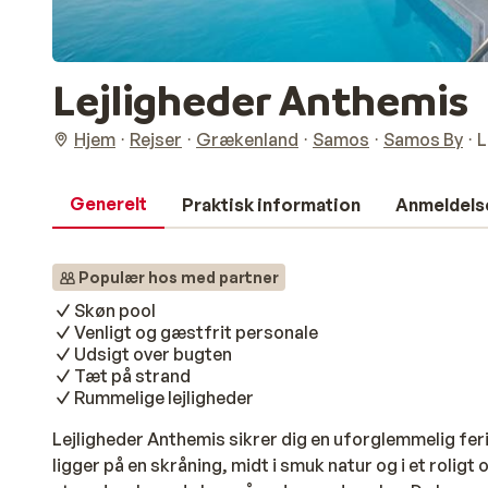
Lejligheder Anthemis
Hjem
Rejser
Grækenland
Samos
Samos By
L
Generelt
Praktisk information
Anmeldels
Populær hos med partner
Skøn pool
Venligt og gæstfrit personale
Udsigt over bugten
Tæt på strand
Rummelige lejligheder
Lejligheder Anthemis sikrer dig en uforglemmelig fer
ligger på en skråning, midt i smuk natur og i et rolig