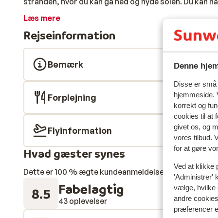
stranden, hvor du kan gå ned og nyde solen. Du kan na
dukkert i poolen, hvor du har en smuk udsigt over hel
Læs mere
indrettet i en moderne stil. I baren kan du spise morge
Rejseinformation
græsk måltid. Øens største by, Vathi ligger inden for
barer og hyggelige taverner. Her finder du også øens 
supermarkeder. Selvom Vathi, eller Samos by, som den
Bemærk
Denne hjem
den stadigvæk en lille og hyggelig ferieby.
Disse er små t
hjemmeside. V
Forplejning
korrekt og fu
cookies til at
givet os, og 
Flyinformation
vores tilbud. 
for at gøre vo
Hvad gæster synes
Ved at klikke 
Dette er 100 % ægte kundeanmeldelser, der ærligt af
'Administrer' 
Fabelagtig
vælge, hvilke 
8.5
andre cookies 
43 oplevelser
præferencer e