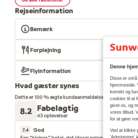
Rejseinformation
Bemærk
Forplejning
Denne hjem
Flyinformation
Disse er små t
Hvad gæster synes
hjemmeside. V
korrekt og fu
Dette er 100 % ægte kundeanmeldelser, der ærligt af
cookies til at
Fabelagtig
givet os, og 
8.2
vores tilbud. 
43 oplevelser
for at gøre vo
God
sidste
7.4
Ved at klikke 
'Administrer' 
Een “kleiner” hotel, dat ideaal gelegen is ten opzic
Een “kleiner” hotel, dat ideaal gelegen is ten opzic