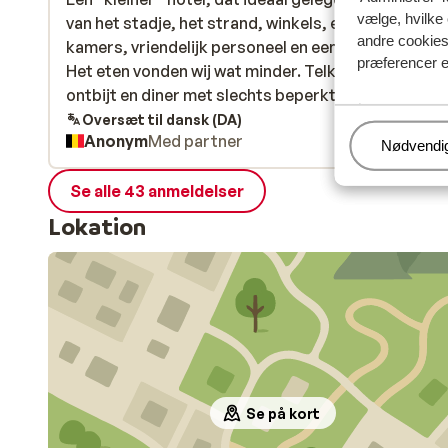
vælge, hvilke 
van het stadje, het strand, winkels, etc. Propere
van het stadje, het strand, winkels, etc. Propere
andre cookies 
kamers, vriendelijk personeel en een leuke inrichtin
kamers, vriendelijk personeel en een leuke inrichtin
præferencer e
Het eten vonden wij wat minder. Telkens een basic
Het eten vonden wij wat minder. Telkens een basic
ontbijt en diner met slechts beperkte opties wat v
ontbijt en diner met slechts beperkte opties...
mer
een hele vakantie wat teveel hetzelfde is, gelukkig z
Oversæt til dansk (DA)
Anonym
Med partner
er ook leuke restaurantjes in de buurt voor een leu
Administr
Nødvendi
prijsje.
Se alle 43 anmeldelser
Lokation
Se på kort