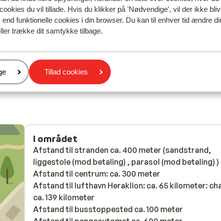
cookies du vil tillade. Hvis du klikker på 'Nødvendige', vil der ikke bli
Oversæt til dansk (DA)
end funktionelle cookies i din browser. Du kan til enhver tid ændre d
g.
g.
ller trække dit samtykke tilbage.
oor
e
ijn
Anonym
Med partner
k
er
ge
Tillad cookies
I området
Afstand til stranden ca. 400 meter (sandstrand,
liggestole (mod betaling) , parasol (mod betaling) )
Afstand til centrum: ca. 300 meter
Afstand til lufthavn Heraklion: ca. 65 kilometer: ch
ca. 139 kilometer
Afstand til busstoppested ca. 100 meter