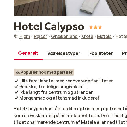
Hotel Calypso
Hjem
Rejser
Grækenland
Kreta
Matala
Hote
Generelt
Værelsestyper
Faciliteter
Pr
Populær hos med partner
Lille familiehotel med renoverede faciliteter
Smukke, fredelige omgivelser
Ikke langt fra centrum og stranden
Morgenmad og aftensmad inkluderet
Hotel Calypso har fået en lille opfriskning og frems
som du ønsker det på en afslappet ferie. Den fredeli
til det charmerende centrum af Matala eller ned til s