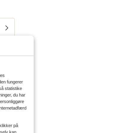
res
den fungerer
å statistike
delser
ninger, du har
personliggøre
 internetadfærd
artner
siden
klikker på
 selv kan