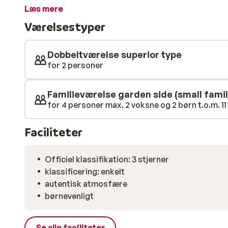
venter liggestole og parasoller – perfekt til en rol
Læs mere
aftensmad er inkluderet og bliver serveret med omhu i 
Værelsestyper
sted til en solrig pause fra hverdagen.
Dobbeltværelse superior type
for 2 personer
Familieværelse garden side (small fami
for 4 personer max. 2 voksne og 2 børn t.o.m. 11
Faciliteter
Officiel klassifikation: 3 stjerner
klassificering: enkelt
autentisk atmosfære
børnevenligt
Se alle faciliteter