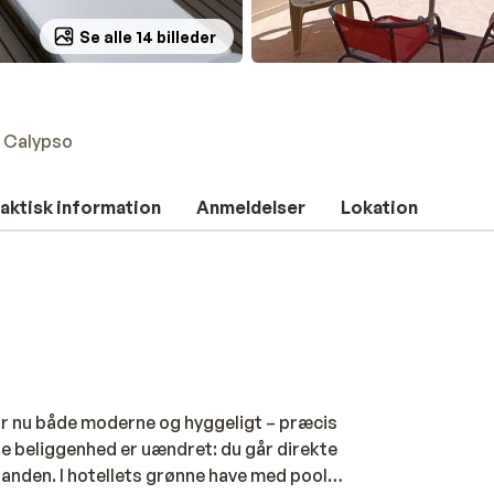
Se alle 14 billeder
l Calypso
aktisk information
Anmeldelser
Lokation
tår nu både moderne og hyggeligt – præcis
ge beliggenhed er uændret: du går direkte
tranden. I hotellets grønne have med pool