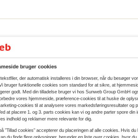
meside bruger cookies
ekstfiler, der automatisk installeres i din browser, når du besøger vo
i bruger funktionelle cookies som standard for at sikre, at hjemmesi
ngerer godt. Med din tilladelse bruger vi hos Sunweb Group GmbH ogs
spejler deres oplevelser med vores produkt.
Mere om anmel
 forbedre vores hjemmeside, præference-cookies til at huske de oplys
marketing-cookies til at analysere vores markedsføringsresultater og 
Ved at placere 1. og 3. parts cookies kan vi og andre parter spore din
Mest booket af med p
res indhold og reklamer mere relevante for dig.
 uge
Fabelagtig
for 2 uger 
8.7
på "Tillad cookies" accepterer du placeringen af alle cookies. Hvis du 
kan du finde flere oplysninger, herunder en liste over cookies, hvor du
hte
hte
Altijd gezellig, je voelt je welkom
Altijd gezellig, je voelt je welkom