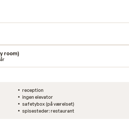
ig stund med en god bog. Morgenmad og
den lille, hyggelige restaurant. Et skønt
ly room)
 år
reception
ingen elevator
safetybox (på værelset)
spisesteder: restaurant