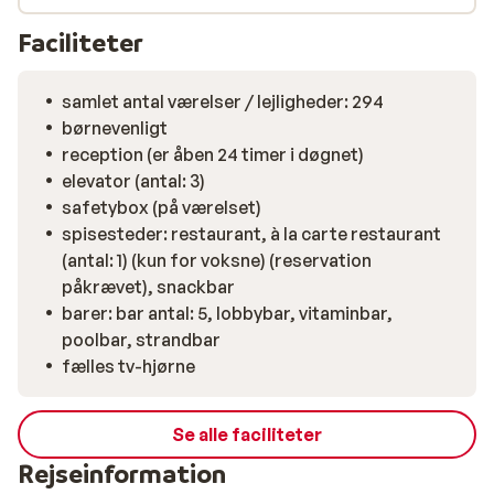
med en massage. Har du lyst til at bevæge kroppen, er
der mulighed for beachvolley, tennis eller forskellige
Faciliteter
vandsportsaktiviteter. Takket være en beliggenhed
tæt på stranden står du med fødderne i sandet efter
samlet antal værelser / lejligheder: 294
få skridt. I nærområdet finder du butikker, caféer og
børnevenligt
gode forbindelser til Alanya, hvor du kan tage en tur på
reception (er åben 24 timer i døgnet)
bazaren eller en tur med svævebanen op til Alanyas
elevator (antal: 3)
berømte borg.
safetybox (på værelset)
spisesteder: restaurant, à la carte restaurant
(antal: 1) (kun for voksne) (reservation
påkrævet), snackbar
barer: bar antal: 5, lobbybar, vitaminbar,
poolbar, strandbar
fælles tv-hjørne
Se alle faciliteter
Rejseinformation