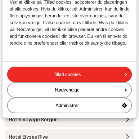
Ved at klikke på "Tillad cookies" accepterer du placeringen
minuten ben in het bruisende konakli wat
I området
af alle cookies. Hvis du klikker på 'Administrer' kan du finde
een gezellig stadje is met veel winkels en
Ved stranden (liggestole (gratis) , parasol (gratis) )
flere oplysninger, herunder en liste over cookies, hvor du
gelegenheden om iets te eten en te drinken
Afstand til centrum: konakli: ca. 100 meter, alanya:
selv kan vælge, hvilke cookies du vil tillade. Hvis du klikker
ca. 13 kilometer
på 'Nødvendige', vil der ikke blive placeret andre cookies
Afstand til bargaden ca. 100 meter
end funktionelle cookies i din browser. Du kan til enhver tid
Afstand til nærmeste butikker ca. 12 kilometer
ændre dine præferencer eller trække dit samtykke tilbage.
Nærmeste restaurant ca. 100 meter
Dolmus ( til centrum af til alanya mod betaling)
Tillad cookies
Andre overnatningssteder i Tyrkiets
sydkyst
Nødvendige
Mardan Palace
Administrer
Hotel Voyage Sorgun
Hotel Elysee Rive