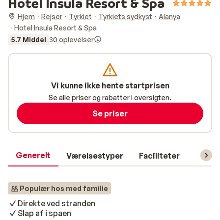
Hotel Insula Resort & Spa
Hjem
Rejser
Tyrkiet
Tyrkiets sydkyst
Alanya
Hotel Insula Resort & Spa
5.7 Middel
30 oplevelser
Vi kunne ikke hente startprisen
Se alle priser og rabatter i oversigten.
Se priser
Generelt
Værelsestyper
Faciliteter
Prakti
Populær hos med familie
Direkte ved stranden
Slap af i spaen