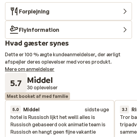
Forplejning
Flyinformation
Hvad gæster synes
Dette er 100 % ægte kundeanmeldelser, der ærligt
afspejler deres oplevelser med vores produkt.
Mere om anmeldelser
Middel
5.7
30 oplevelser
Mest booket af med familie
Middel
sidste uge
Ri
5.0
3.1
hotel is Russisch lijkt het wel!! alles is
hotel is Russisch lijkt het wel!! alles is
Tror ba
Tror ba
Russisch gebaseerd ook animatie team is
Russisch gebaseerd ook animatie team is
tripadv
tripadv
Russisch en hangt geen fijne vakantie
Russisch en hangt geen fijne vakantie
sammen
sammen