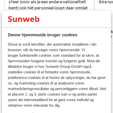
sfeer (voor als je een andere nationaliteit
sfeer (voor als je een andere nationaliteit
ikke ny
ikke ny
bent) ook het personeel loopt daar omdat
bent) ook het personeel loopt daar omdat
ze moeten werken en werken keihard om
ze moeten werken en werken keihard om
alles goed te leiden en krijgen nauwelijks
alles goed...
mere
respect lijkt het wel!! verder spreken ze
Oversæt til dansk (DA)
bjorn de betue
Mikk
nauwelijks engels of duits!! Russisch en
Denne hjemmeside bruger cookies
Med partner
Med 
turks wordt er wel gesproken het eten is
matig en niet echt lekker en nu zijn wij geen
Disse er små tekstfiler, der automatisk installeres i din
Se alle 30 anmeldelser
moeilijke eters. het zou ultra all in moeten
browser, når du besøger vores hjemmeside. Vi
bruger funktionelle cookies som standard for at sikre, at
maar zie niet hoe het ultra zou moeten zijn
Lokation
hjemmesiden fungerer korrekt og fungerer godt. Med din
maar een simpele all in .waar je ook alles
tilladelse bruger vi hos Sunweb Group GmbH også
kon krijgen wat bij andere all ins wel is. de
statistike cookies til at forbedre vores hjemmeside,
kamer was goed en bed was ook goed
præference-cookies til at huske de oplysninger, du har givet
(pluspunt daar) douche was schimmel
os, og marketing-cookies til at analysere vores
maar niet storend voor ons het strand is
Se på kort
markedsføringsresultater og personliggøre vores tilbud. Ved
goed en veel bedden onder een groot
at placere 1. og 3. parts cookies kan vi og andre parter
zonnescherm over de hele lenge van hun
spore din internetadfærd for at gøre vores indhold og
hotel. liggen hotel ook goed bij uitgang
reklamer mere relevante for dig.
brug over naar andere kant en 5 a 10