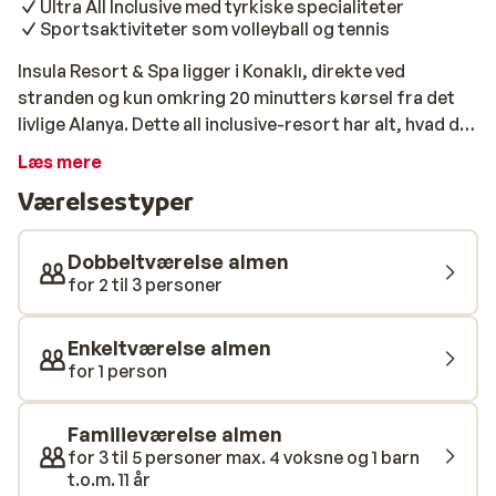
Ultra All Inclusive med tyrkiske specialiteter
Sportsaktiviteter som volleyball og tennis
Insula Resort & Spa ligger i Konaklı, direkte ved
stranden og kun omkring 20 minutters kørsel fra det
livlige Alanya. Dette all inclusive-resort har alt, hvad du
behøver til en bekymringsfri ferie - fra indbydende
Læs mere
pools til omfattende wellnessfaciliteter. Her kan du
Værelsestyper
nyde solen, havet og et væld af sports- og
afslapningsmuligheder. Ingen ferie uden god mad, og
fra dit værelse skal du bare følge duften af
Dobbeltværelse almen
traditionelle tyrkiske retter, så finder du en masse
for 2 til 3 personer
skønne madmuligheder, hvor du kan vælge mellem
buffetrestauranten eller à la carte. Med Ultra All
Enkeltværelse almen
Inclusive-konceptet er alt lidt nemmere. Her er både
for 1 person
måltider, drikkevarer og snacks inkluderet. Efter et
lækkert måltid kan du slappe af ved poolen eller i
Familieværelse almen
spaområdet, hvor du kan benytte sauna, dampbad eller
for 3 til 5 personer max. 4 voksne og 1 barn
fitnessrum. Mod betaling kan du også forkæle dig selv
t.o.m. 11 år