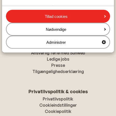
Alanya
Chania
Tillad cookies
Hurghada
Nødvendige
Om Sunweb
Administrer
Om Sunweb
Ansvarlig ferie med Sunweb
Ledige jobs
Presse
Tilgængelighedserklæring
Privatlivspolitik & cookies
Privatlivspolitik
Cookieindstillinger
Cookiepolitik