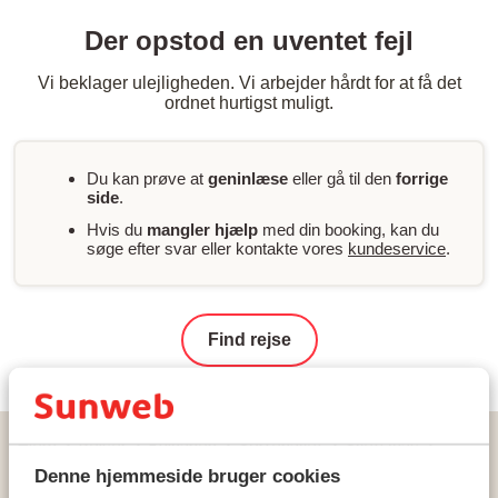
Der opstod en uventet fejl
Vi beklager ulejligheden. Vi arbejder hårdt for at få det
ordnet hurtigst muligt.
Du kan prøve at
geninlæse
eller gå til den
forrige
side
.
Hvis du
mangler hjælp
med din booking, kan du
søge efter svar eller kontakte vores
kundeservice
.
Find rejse
Hjem
Rejser
Bulgarien
Sortehavet
Sveti Vlas
Voya Beach Resort
Denne hjemmeside bruger cookies