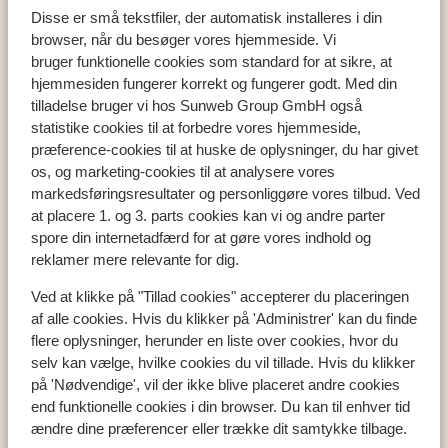
Disse er små tekstfiler, der automatisk installeres i din
browser, når du besøger vores hjemmeside. Vi
bruger funktionelle cookies som standard for at sikre, at
hjemmesiden fungerer korrekt og fungerer godt. Med din
Populære lande
tilladelse bruger vi hos Sunweb Group GmbH også
Tyrkiet
statistike cookies til at forbedre vores hjemmeside,
Grækenland
præference-cookies til at huske de oplysninger, du har givet
Egypten
os, og marketing-cookies til at analysere vores
Cypern
markedsføringsresultater og personliggøre vores tilbud. Ved
at placere 1. og 3. parts cookies kan vi og andre parter
spore din internetadfærd for at gøre vores indhold og
reklamer mere relevante for dig.
Populære regioner
Tyrkiets sydkyst
Ved at klikke på "Tillad cookies" accepterer du placeringen
af alle cookies. Hvis du klikker på 'Administrer' kan du finde
Kreta
flere oplysninger, herunder en liste over cookies, hvor du
Mallorca
selv kan vælge, hvilke cookies du vil tillade. Hvis du klikker
Madeira
på 'Nødvendige', vil der ikke blive placeret andre cookies
end funktionelle cookies i din browser. Du kan til enhver tid
ændre dine præferencer eller trække dit samtykke tilbage.
Populære byer