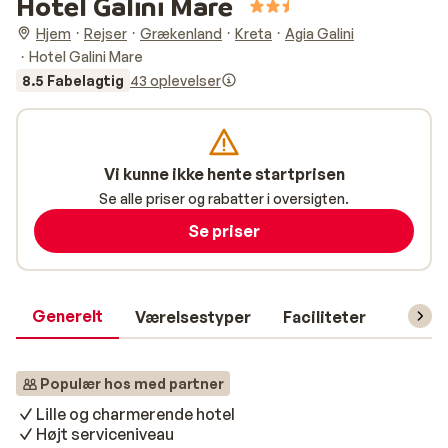
Hotel Galini Mare
Hjem
Rejser
Grækenland
Kreta
Agia Galini
Hotel Galini Mare
8.5 Fabelagtig
43 oplevelser
Vi kunne ikke hente startprisen
Se alle priser og rabatter i oversigten.
Se priser
Generelt
Værelsestyper
Faciliteter
Prakti
Populær hos med partner
Lille og charmerende hotel
Højt serviceniveau