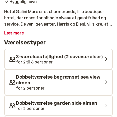
Hyggelig have
Hotel Galini Mare er et charmerende, lille boutique-
hotel, der roses for sit høje niveau af gæstfrihed og
service! De venlige værter, Harris og Eleni, vil sikre, at
din ferie her bliver komplet. Beliggenheden er helt
Læs mere
perfekt; med smuk havudsigt og i gåafstand fra
Værelsestyper
centrum. Virkelig ideelt! Gå til havnen i Agia Galini, og
nyd den smukke udsigt med en dejlig forfriskende
drink i hånden. Morgenerne på Galini Mare starter med
3-værelses lejlighed (2 soveværelser)
en sund og velsmagende frisk morgenmad efter en
for 2 til 6 personer
god nats søvn på værelserne, der er designet i
middelhavsstil. For endnu mere afslapning er der også
Dobbeltværelse begrænset sea view
en skøn, grøn have, hvor du virkelig kan koble af. God
almen
fornøjelse!
for 2 personer
Dobbeltværelse garden side almen
for 2 personer