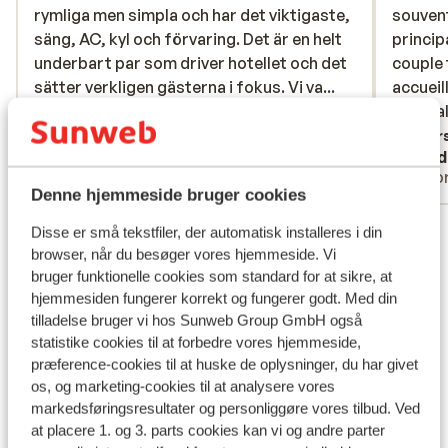
rymliga men simpla och har det viktigaste,
rymliga men simpla och har det viktigaste,
souvent
souvent
säng, AC, kyl och förvaring. Det är en helt
säng, AC, kyl och förvaring. Det är en helt
princip
princip
underbart par som driver hotellet och det
underbart par som driver hotellet och det
couple 
couple 
sätter verkligen gästerna i fokus. Vi var
sätter verkligen gästerna i fokus. Vi va...
accueil
accueil
med om en evakuering till följd av stora
mere
très ca
très cal
skogsbränder i närområdet. Tack vare
Oversæt til dansk (DA)
Overs
Elin
Pard
Harris och Elena kunde alla boende på
Med partner
Solo
hotellet ta sig därifrån säkert. Aldrig
Denne hjemmeside bruger cookies
träffat ett par som är så måna om
Se alle 43 anmeldelser
gästernas välbefinnande. Nästa gång vi
Disse er små tekstfiler, der automatisk installeres i din
åker till Agia Galini kommer vi att välja
browser, når du besøger vores hjemmeside. Vi
Lokation
bruger funktionelle cookies som standard for at sikre, at
samma hotell. Hotellet ligger i ett bra läge,
hjemmesiden fungerer korrekt og fungerer godt. Med din
det är nära ner till stranden och till
tilladelse bruger vi hos Sunweb Group GmbH også
centrum.
statistike cookies til at forbedre vores hjemmeside,
præference-cookies til at huske de oplysninger, du har givet
Se på kort
os, og marketing-cookies til at analysere vores
markedsføringsresultater og personliggøre vores tilbud. Ved
at placere 1. og 3. parts cookies kan vi og andre parter