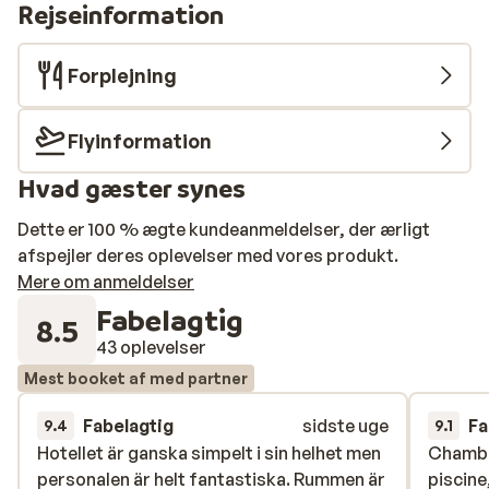
Rejseinformation
Forplejning
Flyinformation
Hvad gæster synes
Dette er 100 % ægte kundeanmeldelser, der ærligt
afspejler deres oplevelser med vores produkt.
Mere om anmeldelser
Fabelagtig
8.5
43 oplevelser
Mest booket af med partner
Fabelagtig
sidste uge
Fa
9.4
9.1
Hotellet är ganska simpelt i sin helhet men
Hotellet är ganska simpelt i sin helhet men
Chambr
Chambr
personalen är helt fantastiska. Rummen är
personalen är helt fantastiska. Rummen är
piscine
piscine