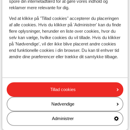
spore din internetadfærd for at gøre vores indhold og
reklamer mere relevante for dig.
I området
Ved at klikke på "Tillad cookies" accepterer du placeringen
Afstand til stranden ca. 120 meter (liggestole (mod
af alle cookies. Hvis du klikker på 'Administrer' kan du finde
betaling) , parasol (mod betaling) )
flere oplysninger, herunder en liste over cookies, hvor du
Afstand til centrum: ca. 120 meter
selv kan vælge, hvilke cookies du vil tillade. Hvis du klikker
Afstand til lufthavn ca. 80 kilometer
på 'Nødvendige', vil der ikke blive placeret andre cookies
Afstand til busstoppested ca. 5 meter
end funktionelle cookies i din browser. Du kan til enhver tid
Afstand til pengeautomat ca. 120 meter
ændre dine præferencer eller trække dit samtykke tilbage.
Afstand til nærmeste butikker ca. 50 meter
Afstand til nærmeste kiosk ca. 100 meter
Nærmeste restaurant ca. 120 meter
Nærmeste apotek ca. 150 meter
Tillad cookies
Nærmeste hospital ca. 23 kilometer
Rolig beliggenhed
Nødvendige
Andre overnatningssteder i Kreta
Administrer