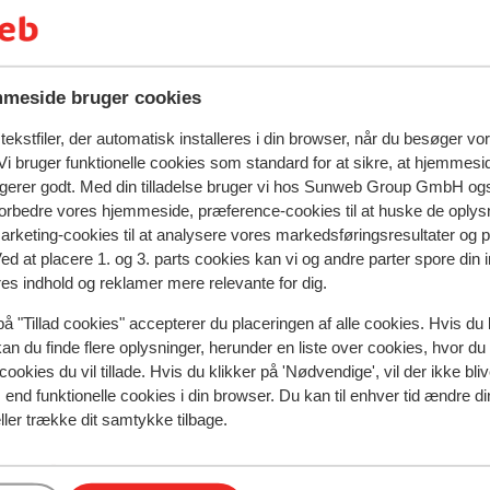
åde store og små. Hvad med for eksempel et
er mad og drikke hele dagen. Restauranten
an nyde takket være all-inclusive. Børnene
ver en fantastisk ferie for alle!
meside bruger cookies
ekstfiler, der automatisk installeres i din browser, når du besøger vo
i bruger funktionelle cookies som standard for at sikre, at hjemmesi
ngerer godt. Med din tilladelse bruger vi hos Sunweb Group GmbH ogs
 forbedre vores hjemmeside, præference-cookies til at huske de oplys
marketing-cookies til at analysere vores markedsføringsresultater og 
Ved at placere 1. og 3. parts cookies kan vi og andre parter spore din
res indhold og reklamer mere relevante for dig.
på "Tillad cookies" accepterer du placeringen af alle cookies. Hvis du 
kan du finde flere oplysninger, herunder en liste over cookies, hvor du
spejler deres oplevelser med vores produkt.
Mere om anmel
cookies du vil tillade. Hvis du klikker på 'Nødvendige', vil der ikke bli
end funktionelle cookies i din browser. Du kan til enhver tid ændre d
ller trække dit samtykke tilbage.
Mest booket af med p
 2026
Middel
6. mar.
4.0