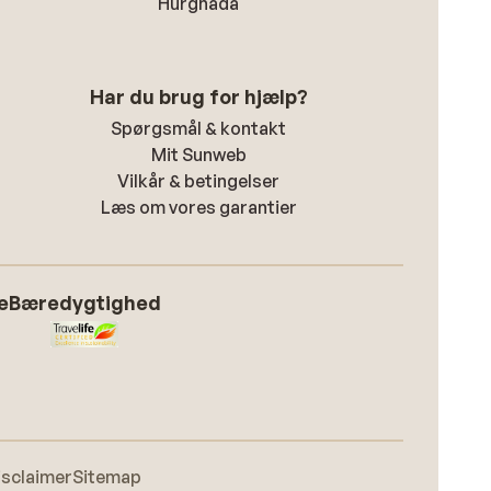
Hurghada
Har du brug for hjælp?
Spørgsmål & kontakt
Mit Sunweb
Vilkår & betingelser
Læs om vores garantier
e
Bæredygtighed
isclaimer
Sitemap