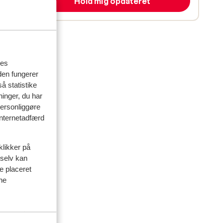
Hold mig opdateret
res
den fungerer
å statistike
ninger, du har
personliggøre
 internetadfærd
klikker på
 selv kan
delser
ve placeret
ine
artner
 2026