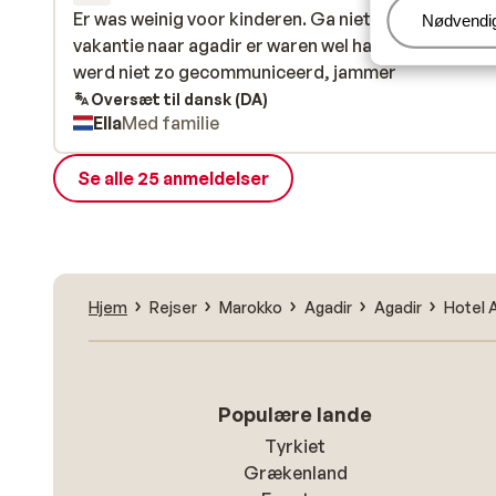
Er was weinig voor kinderen. Ga niet in de ramadan
Er was weinig voor kinderen. Ga niet in de ramadan
Administr
Nødvendi
vakantie naar agadir er waren wel handdoeken maar
vakantie naar agadir er waren wel handdoeken maar
werd niet zo gecommuniceerd, jammer
werd niet zo gecommuniceerd, jammer
Oversæt til dansk (DA)
Ella
Med familie
Se alle 25 anmeldelser
Hjem
Rejser
Marokko
Agadir
Agadir
Hotel A
Populære lande
Tyrkiet
Grækenland