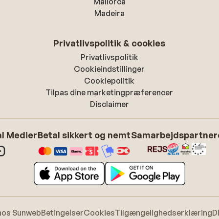
Mallorca
Madeira
Privatlivspolitik & cookies
Privatlivspolitik
Cookieindstillinger
Cookiepolitik
Tilpas dine marketingpræferencer
Disclaimer
l Medier
Betal sikkert og nemt
Samarbejdspartner
hos Sunweb
Betingelser
Cookies
Tilgængelighedserklæring
D