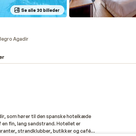
Se alle 30 billeder
llegro Agadir
er
adir, som hører til den spanske hotelkæde
f en fin, lang sandstrand. Hotellet er
uranter, strandklubber, butikker og caféer.