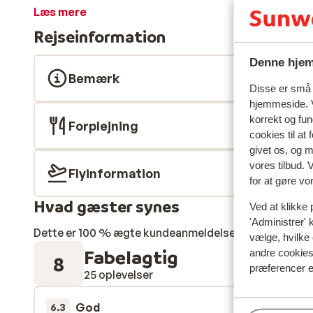
Allegro Agadir har også masser at tage sig til for b
Læs mere
spil tennis eller beachvolley? Du kan også nyde lækk
Rejseinformation
har et bredt udvalg af internationale retter, som du k
kan hygge sig i swimmingpoolen og miniklubben. Det bli
Denne hjem
Bemærk
Disse er små t
hjemmeside. V
korrekt og fu
Forplejning
cookies til at
givet os, og 
vores tilbud. 
Flyinformation
for at gøre vo
Hvad gæster synes
Ved at klikke 
'Administrer' 
Dette er 100 % ægte kundeanmeldelser, der ærligt af
vælge, hvilke 
Fabelagtig
andre cookies 
8
præferencer e
25 oplevelser
God
15. mar.
6.3