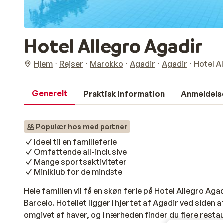
Hotel Allegro Agadir
Hjem
Rejser
Marokko
Agadir
Agadir
Hotel A
Generelt
Praktisk information
Anmeldels
Populær hos med partner
Ideel til en familieferie
Omfattende all-inclusive
Mange sportsaktiviteter
Miniklub for de mindste
Hele familien vil få en skøn ferie på Hotel Allegro Ag
Barcelo. Hotellet ligger i hjertet af Agadir ved siden a
omgivet af haver, og i nærheden finder du flere resta