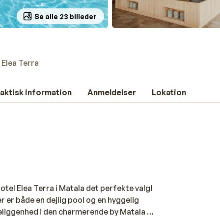
Se alle 23 billeder
 Elea Terra
aktisk information
Anmeldelser
Lokation
tel Elea Terra i Matala det perfekte valg!
 er både en dejlig pool og en hyggelig
eliggenhed i den charmerende by Matala – i