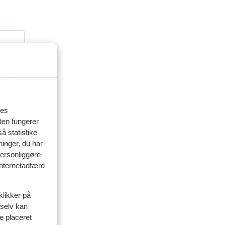
res
den fungerer
delser
å statistike
ninger, du har
personliggøre
artner
 internetadfærd
 2026
klikker på
 selv kan
ve placeret