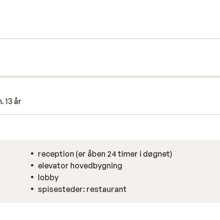
 er kendt for sin smukke strand, sin
ger i klipperne.
. 13 år
reception (er åben 24 timer i døgnet)
elevator hovedbygning
lobby
spisesteder: restaurant