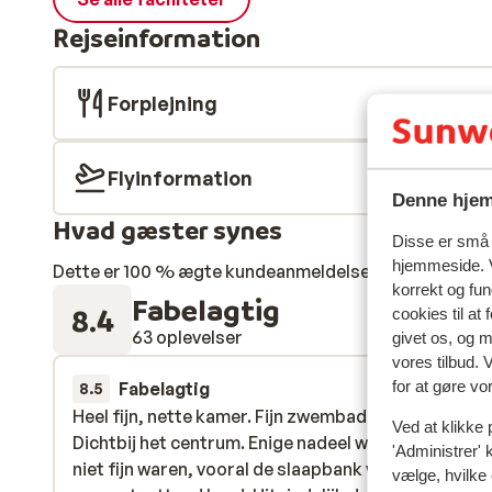
Rejseinformation
Forplejning
Flyinformation
Denne hjem
Hvad gæster synes
Disse er små t
hjemmeside. V
Dette er 100 % ægte kundeanmeldelser, der ærligt af
korrekt og fu
Fabelagtig
8.4
cookies til at
63 oplevelser
givet os, og 
vores tilbud. 
for at gøre vo
Fabelagtig
for 3 uger 
8.5
Heel fijn, nette kamer. Fijn zwembad. Aardig person
Heel fijn, nette kamer. Fijn zwembad. Aardig person
Ved at klikke 
Dichtbij het centrum. Enige nadeel was dat de bed
Dichtbij het centrum. Enige nadeel was dat de bed
'Administrer' 
niet fijn waren, vooral de slaapbank voor onze zoo
niet fijn waren, vooral de slaapbank voor onze zoo
vælge, hvilke 