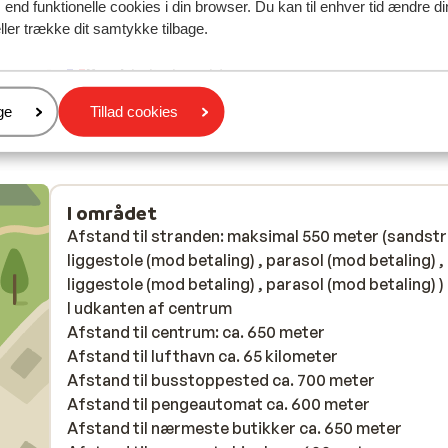
n
n
end funktionelle cookies i din browser. Du kan til enhver tid ændre d
n.
ller trække dit samtykke tilbage.
Sandr
Enlig forælder
er
ge
Tillad cookies
I området
Afstand til stranden: maksimal 550 meter (sandst
liggestole (mod betaling) , parasol (mod betaling) ,
liggestole (mod betaling) , parasol (mod betaling) )
I udkanten af centrum
Afstand til centrum: ca. 650 meter
Afstand til lufthavn ca. 65 kilometer
Afstand til busstoppested ca. 700 meter
Afstand til pengeautomat ca. 600 meter
Afstand til nærmeste butikker ca. 650 meter