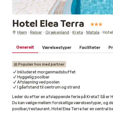
Hotel Elea Terra
Hjem
Rejser
Grækenland
Kreta
Matala
Hotel
Generelt
Værelsestyper
Faciliteter
Pr
Populær hos med partner
Inkluderet morgenmadsbuffet
Hyggelig poolbar
Afslapning ved poolen
I gåafstand til centrum og strand
Leder du efter en afslappende ferie på Kreta? Så er Ho
Du kan vælge mellem forskellige værelsestyper, og der
poolbar/restaurant. Hotel Elea Terra har en central b