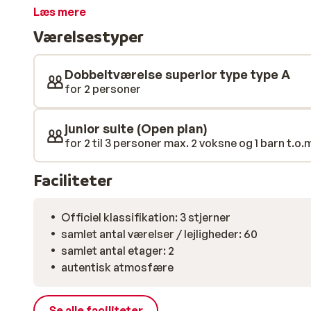
gåafstand til stranden, restauranter og barer. Matala
Læs mere
ikoniske hippiekultur fra 60’erne og de unikke huleboli
Værelsestyper
Dobbeltværelse superior type type A
for 2 personer
junior suite (Open plan)
for 2 til 3 personer max. 2 voksne og 1 barn t.o.m
Faciliteter
Officiel klassifikation: 3 stjerner
samlet antal værelser / lejligheder: 60
samlet antal etager: 2
autentisk atmosfære
Se alle faciliteter