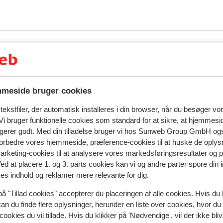
meside bruger cookies
ekstfiler, der automatisk installeres i din browser, når du besøger vo
i bruger funktionelle cookies som standard for at sikre, at hjemmesi
spejler deres oplevelser med vores produkt.
Mere om anmel
ngerer godt. Med din tilladelse bruger vi hos Sunweb Group GmbH ogs
 forbedre vores hjemmeside, præference-cookies til at huske de oplys
marketing-cookies til at analysere vores markedsføringsresultater og 
Mest booket af med p
Ved at placere 1. og 3. parts cookies kan vi og andre parter spore din
res indhold og reklamer mere relevante for dig.
siden
Fabelagtig
6. jul.
8.0
eel.
eel.
Très agréable accueil top de la réception au bar
Très agréable accueil top de la réception au bar
på "Tillad cookies" accepterer du placeringen af alle cookies. Hvis du 
den
den
toujours le sourire
toujours le sourire
kan du finde flere oplysninger, herunder en liste over cookies, hvor du
n
n
Oversæt til dansk (DA)
cookies du vil tillade. Hvis du klikker på 'Nødvendige', vil der ikke bli