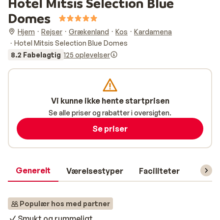
Hotel Mitsis Selection Blue
Domes
Hjem
Rejser
Grækenland
Kos
Kardamena
Hotel Mitsis Selection Blue Domes
8.2 Fabelagtig
125 oplevelser
Vi kunne ikke hente startprisen
Se alle priser og rabatter i oversigten.
Se priser
Generelt
Værelsestyper
Faciliteter
Prakti
Populær hos med partner
Smukt og rummeligt