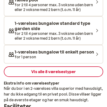
hele familien skal med på ferie og bo sammen, er der
for 2 til 4 personer max. 3 voksne uden børn
eller 2 voksne med 2 børn (t.o.m. 11 år)
familieværelser og bungalows til rådighed. Hotellet har
alle former for luksusfaciliteter og er en del af den
anerkendte Mitsis-kæden. F.eks. kan du i Sapphire Spa
1-værelses bungalow standard type
nyde de nyeste skønheds- og sundhedsbehandlinger i
garden side
fortryllende omgivelser. Der er også masser at kaste
for 2 til 4 personer max. 3 voksne uden børn
eller 2 voksne med 2 børn (t.o.m. 11 år)
sig over på det kulinariske område på feriestedet.
Næsten alle verdenskøkkener er inden for rækkevidde:
panasiatisk, græsk, tex mexicansk eller italiensk, men
1-værelses bungalow til enkelt person
du kan selvfølgelig også bare bestille en lækker
for 1 person
burger...
Vis alle 8 værelsestyper
Ekstra info om værelsestyper
Når du bor i en 2-værelses villa superior med havudsigt,
har du ikke adgang til en privat pool. Disse villaer ligger
på de øverste etager og har en smuk havudsigt.
Faciliteter