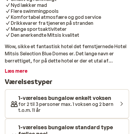
Nyd lækker mad
Flere swimmingpools
Komfortabel atmosfære og god service
Drikkevarer fra tjeneren på stranden
Mange sportsaktiviteter
Den anerkendte Mitsis kvalitet
Wow, sikke et fantastisk hotel det femstjernede Hotel
Mitsis Selection Blue Domes er. Det lange navn er
berrettiget, for på dette hotel er der et utal af
muligheder for enhver smag. Den eneste ting, du ikke
Læs mere
kan undgå her, er vand sjov, for med ikke færre end 10
Værelsestyper
swimmingpools i form af en flod vil selv de største
vandhunde blive tilfredsstillet. Er du mere til en dukkert
i havet, skal du bare krydse hotellets pools via de
1-værelses bungalow enkelt voksen
mange broer for at nå til den smukke strand. Hotellet
for 2 til 3 personer max. 1 voksen og 2 børn
t.o.m. 11 år
tilbyder et udvalg af forskellige værelsestyper.
Værelserne har det til fælles, at de er komfortable og
rummelige med masser af lys. Der er 1-værelses
1-værelses bungalow standard type
bungalows med egen (fælles) pool foran døren, og hvis
fælles pool