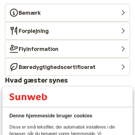
Bemærk
Forplejning
Flyinformation
Bæredygtighedscertificeret
Hvad gæster synes
Dette er 100 % ægte kundeanmeldelser, der ærligt
afspejler deres oplevelser med vores produkt.
Mere om anmeldelser
Fabelagtig
Denne hjemmeside bruger cookies
8.2
125 oplevelser
Disse er små tekstfiler, der automatisk installeres i din
Mest booket af med partner
browser, når du besøger vores hjemmeside. Vi