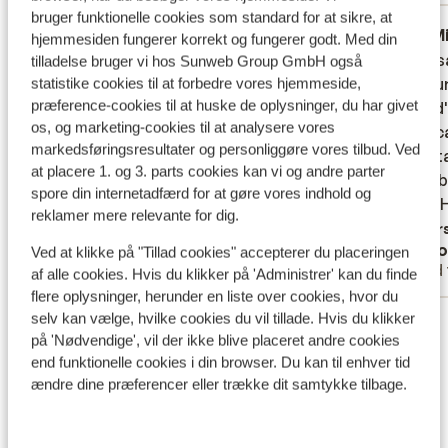
bruger funktionelle cookies som standard for at sikre, at
Rimelig
for 3 uger siden
M
3.3
4.1
hjemmesiden fungerer korrekt og fungerer godt. Med din
Meget lydt på værelser og utæt døre som
Meget lydt på værelser og utæt døre som
Hotel s
Hotel s
tilladelse bruger vi hos Sunweb Group GmbH også
virkelig støjede grundet blæst om natten.
virkelig støjede grundet blæst om natten.
hauteur
hauteur
statistike cookies til at forbedre vores hjemmeside,
præference-cookies til at huske de oplysninger, du har givet
Samt sygdomsudbrud med over 100
Samt sygdomsudbrud med over 100
jours d'
jours d'
os, og marketing-cookies til at analysere vores
værelser som var ramt
værelser som var ramt
intoxic
intoxic
markedsføringsresultater og personliggøre vores tilbud. Ved
inexist
inexist
at placere 1. og 3. parts cookies kan vi og andre parter
innomb
innomb
spore din internetadfærd for at gøre vores indhold og
place. 
place. 
reklamer mere relevante for dig.
Overs
Peter
je vo
Ved at klikke på "Tillad cookies" accepterer du placeringen
Med familie
Med 
af alle cookies. Hvis du klikker på 'Administrer' kan du finde
flere oplysninger, herunder en liste over cookies, hvor du
selv kan vælge, hvilke cookies du vil tillade. Hvis du klikker
Se alle 125 anmeldelser
på 'Nødvendige', vil der ikke blive placeret andre cookies
Lokation
end funktionelle cookies i din browser. Du kan til enhver tid
ændre dine præferencer eller trække dit samtykke tilbage.