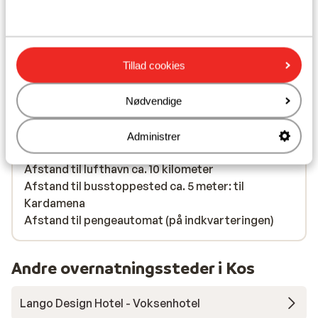
Se på kort
Tillad cookies
I området
Nødvendige
Ved stranden (stenstrand, liggestole (gratis) ,
parasol (gratis) )
Administrer
Afstand til centrum: ca. 7 kilometer
Afstand til lufthavn ca. 10 kilometer
Afstand til busstoppested ca. 5 meter: til
Kardamena
Afstand til pengeautomat (på indkvarteringen)
Andre overnatningssteder i Kos
Lango Design Hotel - Voksenhotel