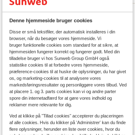
met al 
Se alle 17 anmeldelser
gaan. E
last va
Denne hjemmeside bruger cookies
en dat 
Andre overnatningssteder i Kusadasi-
Disse er små tekstfiler, der automatisk installeres i din
van de
kysten
browser, når du besøger vores hjemmeside. Vi
5:30 uu
bruger funktionelle cookies som standard for at sikre, at
omdat h
Club Marvy
hjemmesiden fungerer korrekt og fungerer godt. Med din
had er 
tilladelse bruger vi hos Sunweb Group GmbH også
andere 
statistike cookies til at forbedre vores hjemmeside,
Hotel Korumar Ephesus Beach & Spa
gehoord
præference-cookies til at huske de oplysninger, du har givet
dit hot
os, og marketing-cookies til at analysere vores
kamer a
Hotel Sealight Resort
markedsføringsresultater og personliggøre vores tilbud. Ved
een sle
at placere 1. og 3. parts cookies kan vi og andre parter
want er
spore din internetadfærd for at gøre vores indhold og
Hotel Korumar De Luxe
reklamer mere relevante for dig.
alleen 
voor on
Ved at klikke på "Tillad cookies" accepterer du placeringen
Hotel Kustur Club Holiday Village
af alle cookies. Hvis du klikker på 'Administrer' kan du finde
flere oplysninger, herunder en liste over cookies, hvor du