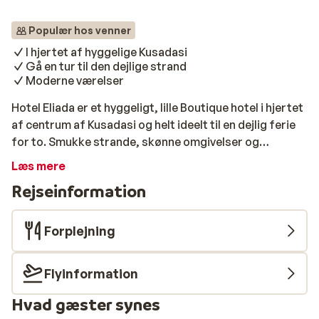
Populær hos venner
I hjertet af hyggelige Kusadasi
Gå en tur til den dejlige strand
Moderne værelser
Hotel Eliada er et hyggeligt, lille Boutique hotel i hjertet
af centrum af Kusadasi og helt ideelt til en dejlig ferie
for to. Smukke strande, skønne omgivelser og
kulturelle seværdigheder er bare nogle af de ting, som
Læs mere
Kusadasi er kendt for. Med en dejlig, central
Rejseinformation
beliggenhed er du på den populære gå-i-byen-gade
indenfor blot få minutter, hvor du derudover kun har
ca. 1 km til de smukke strande med hyggelige
Forplejning
cocktailbarer og spisesteder. I Kusadasi kan du bl.a.
opleve det berømte Artemis tempel eller besøge den
Flyinformation
gamle, romerske havneby, Efesus. På Hotel Eliada bor
du i hyggelige værelser med plads op til 4 personer.
Hvad gæster synes
Værelserne er moderne indrettet i en varm brun træ