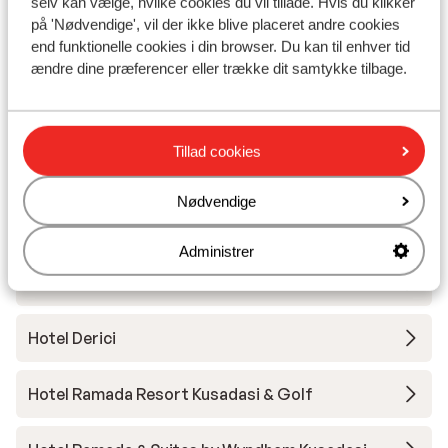
Hotel Liberty Kusadasi
selv kan vælge, hvilke cookies du vil tillade. Hvis du klikker
på 'Nødvendige', vil der ikke blive placeret andre cookies
end funktionelle cookies i din browser. Du kan til enhver tid
Hotel Palmin
ændre dine præferencer eller trække dit samtykke tilbage.
Hotel Proxima
Tillad cookies
Hotel Aqua Fantasy Aquapark & Spa
Nødvendige
Hotel Club Resort Atlantis
Administrer
Hotel Club Cactus Paradise
Hotel Derici
Hotel Ramada Resort Kusadasi & Golf