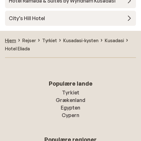
Hotel Ramada & Suites by Wyndham Kusadasi
City’s Hill Hotel
Hjem
Rejser
Tyrkiet
Kusadasi-kysten
Kusadasi
Hotel Eliada
Populære lande
Tyrkiet
Grækenland
Egypten
Cypern
Populære regioner