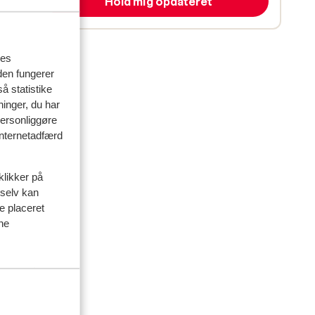
Hold mig opdateret
res
den fungerer
å statistike
ninger, du har
personliggøre
 internetadfærd
delser
klikker på
 selv kan
ve placeret
artner
ine
 2025
 bed
 bed