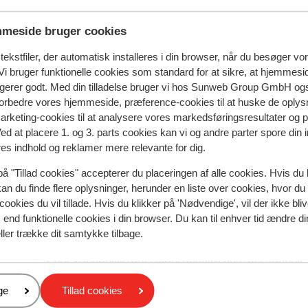
har altaner med udsigt over vulkanen Etna.
meside bruger cookies
ekstfiler, der automatisk installeres i din browser, når du besøger vo
i bruger funktionelle cookies som standard for at sikre, at hjemmesi
ngerer godt. Med din tilladelse bruger vi hos Sunweb Group GmbH ogs
 forbedre vores hjemmeside, præference-cookies til at huske de oplys
marketing-cookies til at analysere vores markedsføringsresultater og 
Ved at placere 1. og 3. parts cookies kan vi og andre parter spore din
res indhold og reklamer mere relevante for dig.
spejler deres oplevelser med vores produkt.
Mere om anmel
på "Tillad cookies" accepterer du placeringen af alle cookies. Hvis du 
kan du finde flere oplysninger, herunder en liste over cookies, hvor du
cookies du vil tillade. Hvis du klikker på 'Nødvendige', vil der ikke bli
Mest booket af med p
end funktionelle cookies i din browser. Du kan til enhver tid ændre d
ller trække dit samtykke tilbage.
 2025
Fabelagtig
16. jun.
10
Zeer vriendelijk/gezellige/behulpzaam personeel.
Zeer vriendelijk/gezellige/behulpzaam personeel.
Kamers schoon, iedere dag schone handdoeken en
Kamers schoon, iedere dag schone handdoeken en
er
ge
Tillad cookies
opgemaakt.
opgemaakt.