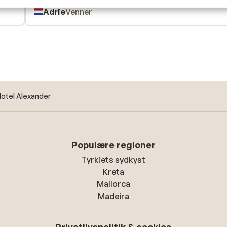
Oversæt til dansk (DA)
Adrie
Venner
otel Alexander
Populære regioner
Tyrkiets sydkyst
Kreta
Mallorca
Madeira