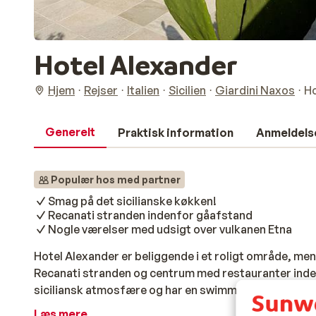
Hotel Alexander
Hjem
Rejser
Italien
Sicilien
Giardini Naxos
Ho
Generelt
Praktisk information
Anmeldels
Populær hos med partner
Smag på det sicilianske køkken!
Recanati stranden indenfor gåafstand
Nogle værelser med udsigt over vulkanen Etna
Hotel Alexander er beliggende i et roligt område, men m
Recanati stranden og centrum med restauranter indenf
siciliansk atmosfære og har en swimmingpool til afk
servere hotellets restaurant et bredt udvalg af retter
Læs mere