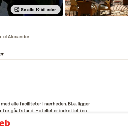
Se alle 19 billeder
tel Alexander
er
ed alle faciliteter i nærheden. Bl.a. ligger
or gåafstand. Hotellet er indrettet i en
øling i de varme sommerdage. Hver dag
, herunder de lækreste italienske retter!