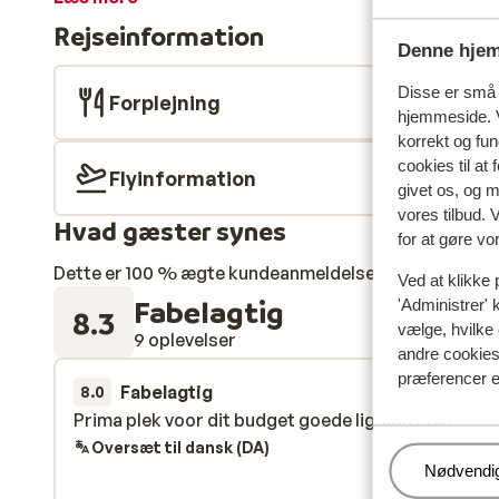
Du indkvarteres i dejlige værelser, hvor nogle endda 
Rejseinformation
Denne hjem
Disse er små t
Forplejning
hjemmeside. V
korrekt og fu
cookies til at
Flyinformation
givet os, og 
vores tilbud. 
Hvad gæster synes
for at gøre vo
Dette er 100 % ægte kundeanmeldelser, der ærligt af
Ved at klikke 
Fabelagtig
'Administrer' 
8.3
vælge, hvilke 
9 oplevelser
andre cookies 
præferencer e
Fabelagtig
25. jul.
8.0
Prima plek voor dit budget goede ligging ook.
Prima plek voor dit budget goede ligging ook.
Oversæt til dansk (DA)
Administr
Nødvendi