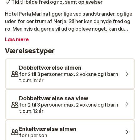
Tid til både fred og ro, samt oplevelser
Hotel Perla Marina ligger lige ved sandstranden og lige
uden for centrum af Nerja. Så her kan du nyde fred og
ro. Men hvis du gerne vil ud og opleve noget, kan du
være i Nerjas travle centrum på ingen tid. Selve hotellet
Læs mere
er også et dejligt sted at være. Tag en forfriskende
Værelsestyper
dukkert i swimmingpoolen, og nyd solen på en af
solsengene.
Dobbeltværelse almen
for 2 til 3 personer max. 2 voksne og 1 barn
t.o.m. 12 år
Dobbeltværelse sea view
for 2 til 3 personer max. 2 voksne og 1 barn
t.o.m. 12 år
Enkeltværelse almen
for 1 person