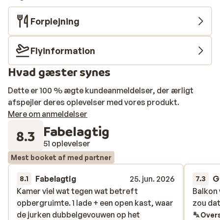
Forplejning
Flyinformation
Hvad gæster synes
Dette er 100 % ægte kundeanmeldelser, der ærligt
afspejler deres oplevelser med vores produkt.
Mere om anmeldelser
Fabelagtig
8.3
51 oplevelser
Mest booket af med partner
Fabelagtig
25. jun. 2026
G
8.1
7.3
Kamer viel wat tegen wat betreft
Kamer viel wat tegen wat betreft
Balkon 
Balkon 
opbergruimte. 1 lade + een open kast, waar
opbergruimte. 1 lade + een open kast, waar
zou dat
zou dat
de jurken dubbelgevouwen op het
de jurken dubbelgevouwen op het
Overs