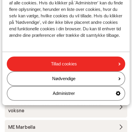
af alle cookies. Hvis du klikker på 'Administrer' kan du finde
Afstand til centrum: ca. 500 meter
flere oplysninger, herunder en liste over cookies, hvor du
Afstand til lufthavn ca. 70 kilometer
selv kan vælge, hvilke cookies du vil tillade. Hvis du klikker
Afstand til nærmeste butikker ca. 500 meter
på 'Nødvendige', vil der ikke blive placeret andre cookies
Nærmeste restaurant ca. 500 meter
end funktionelle cookies i din browser. Du kan til enhver tid
ændre dine præferencer eller trække dit samtykke tilbage.
Andre overnatningssteder i Costa del
Sol
Tillad cookies
Hotel H10 Croma Malaga
Nødvendige
Hotel Ikos Andalusia
Administrer
Amare Beach Hotel Marbella - Anbefales til
voksne
ME Marbella