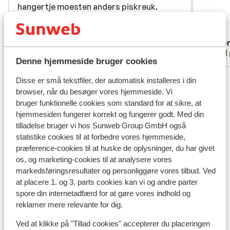
hangertje moesten anders piskreuk.
hangertje moesten anders piskreuk.
Ligging van hotel was wel super.
Ligging van hotel was wel super.
Oversæt til dansk (DA)
Irma
Ano
Venner
Med 
Denne hjemmeside bruger cookies
Se alle 51 anmeldelser
Disse er små tekstfiler, der automatisk installeres i din
browser, når du besøger vores hjemmeside. Vi
Lokation
bruger funktionelle cookies som standard for at sikre, at
hjemmesiden fungerer korrekt og fungerer godt. Med din
tilladelse bruger vi hos Sunweb Group GmbH også
statistike cookies til at forbedre vores hjemmeside,
præference-cookies til at huske de oplysninger, du har givet
Se på kort
os, og marketing-cookies til at analysere vores
markedsføringsresultater og personliggøre vores tilbud. Ved
at placere 1. og 3. parts cookies kan vi og andre parter
spore din internetadfærd for at gøre vores indhold og
reklamer mere relevante for dig.
I området
Ved at klikke på "Tillad cookies" accepterer du placeringen
Afstand til stranden ca. 50 meter (sandstrand)