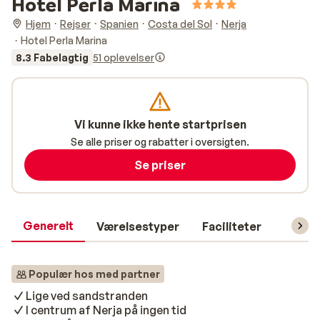
Hotel Perla Marina
Hjem
Rejser
Spanien
Costa del Sol
Nerja
Hotel Perla Marina
8.3 Fabelagtig
51 oplevelser
Vi kunne ikke hente startprisen
Se alle priser og rabatter i oversigten.
Se priser
Generelt
Værelsestyper
Faciliteter
Prakti
Populær hos med partner
Lige ved sandstranden
I centrum af Nerja på ingen tid