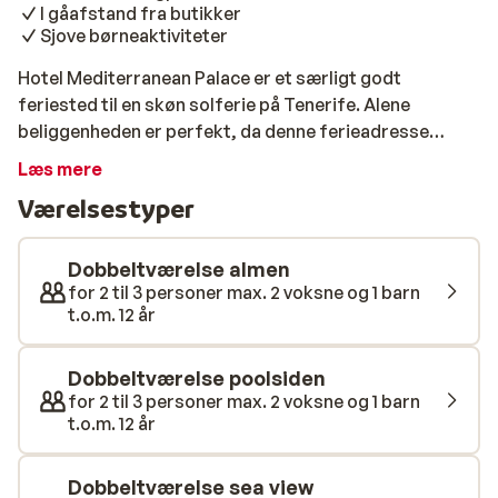
I gåafstand fra butikker
Sjove børneaktiviteter
Hotel Mediterranean Palace er et særligt godt
feriested til en skøn solferie på Tenerife. Alene
beliggenheden er perfekt, da denne ferieadresse
ligger direkte på stranden i Playa de las Americas. Du
Læs mere
kan nyde vandsjov ikke kun på stranden, men også ved
Værelsestyper
hotellets pool. Derudover organiseres der dagligt sjove
aktiviteter af det entusiastiske underholdningsteam.
Har du brug for at slappe af? Hop i jacuzzien, eller tag
Dobbeltværelse almen
et hvil på solterrassen. Børnene vil have det sjovt på
for 2 til 3 personer max. 2 voksne og 1 barn
t.o.m. 12 år
legepladsen, i børnepoolen eller i børneklubben. Alle
værelser har et friskt udseende med detaljer i marmor.
Alle værelser har også balkon med fantastisk udsigt.
Dobbeltværelse poolsiden
Da byens centrum ligger inden for gåafstand, kan du
for 2 til 3 personer max. 2 voksne og 1 barn
t.o.m. 12 år
nemt udforske centrum, som er fyldt med butikker og
restauranter.
Dobbeltværelse sea view