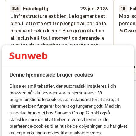
Fabelagtig
29. jun. 2026
Fa
8.6
10
L infrastructure est bien. Le logement est
L infrastructure est bien. Le logement est
Mooi sc
Mooi sc
bien. L attente est trop longue au bar de la
bien. L attente est trop longue au bar de la
persone
persone
piscine et celui du soir. Bien qu’on était en
piscine et celui du soir. Bien qu’on était en
Overs
all inclusive à tout moment on demande le
all inclusive à tout moment on demande le
numéro de la chambre ou la carte c est
numéro de la chambre ou la carte c est
contraignant.
contraignant.
Oversæt til dansk (DA)
Anonym
Ano
Med familie
Med 
Denne hjemmeside bruger cookies
Disse er små tekstfiler, der automatisk installeres i din
Se alle 31 anmeldelser
browser, når du besøger vores hjemmeside. Vi
Lokation
bruger funktionelle cookies som standard for at sikre, at
hjemmesiden fungerer korrekt og fungerer godt. Med din
tilladelse bruger vi hos Sunweb Group GmbH også
statistike cookies til at forbedre vores hjemmeside,
præference-cookies til at huske de oplysninger, du har givet
os, og marketing-cookies til at analysere vores
Se på kort