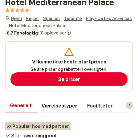
Hotel Mediterranean Palace
Hjem
Rejser
Spanien
Tenerife
Playa de Las Americas
Hotel Mediterranean Palace
8.7 Fabelagtig
31 oplevelser
Vi kunne ikke hente startprisen
Se alle priser og rabatter i oversigten.
Se priser
Generelt
Værelsestyper
Faciliteter
Prakti
Populær hos med partner
Stor swimmingpool