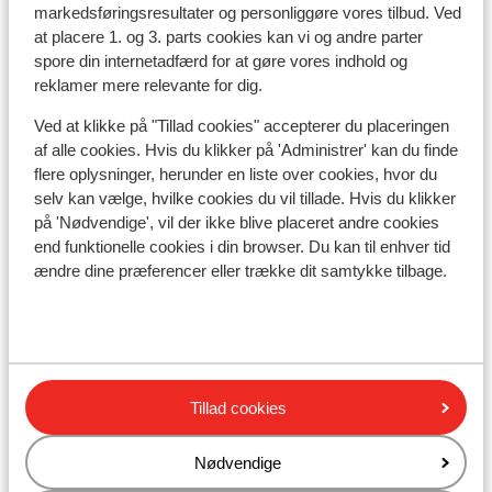
markedsføringsresultater og personliggøre vores tilbud. Ved
at placere 1. og 3. parts cookies kan vi og andre parter
spore din internetadfærd for at gøre vores indhold og
reklamer mere relevante for dig.
I området
Ved at klikke på "Tillad cookies" accepterer du placeringen
Adskilt fra stranden af strandpromenaden
af alle cookies. Hvis du klikker på 'Administrer' kan du finde
Ved stranden (sandstrand, håndklædeservice)
flere oplysninger, herunder en liste over cookies, hvor du
selv kan vælge, hvilke cookies du vil tillade. Hvis du klikker
Afstand til lufthavn ca. 17, kilometer
på 'Nødvendige', vil der ikke blive placeret andre cookies
Afstand til havnen ca. 2 kilometer
end funktionelle cookies i din browser. Du kan til enhver tid
Afstand til busstoppested ca. 100 meter
ændre dine præferencer eller trække dit samtykke tilbage.
Afstand til golfbane ca. 4 kilometer
Afstand til pengeautomat ca. 100 meter
Afstand til nærmeste butikker ca. 100 meter
Afstand til nærmeste kiosk ca. 100 meter
Nærmeste restaurant ca. 100 meter
Tillad cookies
Nærmeste apotek ca. 200 meter
Nærmeste hospital ca. 1 kilometer
Nødvendige
Ved en hovedvej