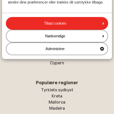
Hjem
Rejser
Spanien
Fuerteventura
ændre dine præferencer eller trække dit samtykke tilbage.
Caleta de Fuste
Hotel Elba Palace Golf - Voksenhotel
Tillad cookies
Nødvendige
Populære lande
Tyrkiet
Administrer
Grækenland
Egypten
Cypern
Populære regioner
Tyrkiets sydkyst
Kreta
Mallorca
Madeira