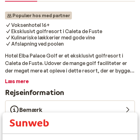
Populær hos med partner
Voksenhotel 16+
Eksklusivt golfresort i Caleta de Fuste
Kulinariske lækkerier med gode vine
Afslapning ved poolen
Hotel Elba Palace Golf er et eksklusivt golfresort i
Caleta de Fuste. Udover de mange golf faciliteter er
der meget mere at opleve i dette resort, der er bygget i
kanarisk stil. De smukke autentiske detaljer kan også
Læs mere
ses i interiøret, som giver en ægte spansk atmosfære!
Rejseinformation
Den stemningsfulde gårdhave med høje palmetræer er
et godt eksempel herpå. Nyd en middag på
restauranten efter endnu en aktiv dag, hvor der
Bemærk
serveres et udvalg af (internationale), friske retter
dagligt sammen med et stort udvalg af vine. Desuden
Forplejning
er de mange afslapningsmuligheder absolut værd at
besøge, herunder wellnesscenteret og poolen med