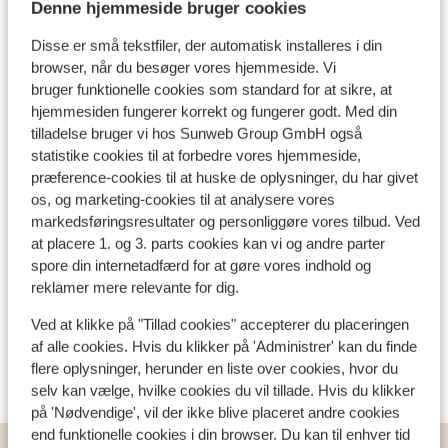
Denne hjemmeside bruger cookies
ultra komfortable himmelsenge, der får dig til at
Flyinformation
glemme alt om hverdagens travlhed!
Disse er små tekstfiler, der automatisk installeres i din
Hvad gæster synes
browser, når du besøger vores hjemmeside. Vi
bruger funktionelle cookies som standard for at sikre, at
Dette er 100 % ægte kundeanmeldelser, der ærligt
hjemmesiden fungerer korrekt og fungerer godt. Med din
afspejler deres oplevelser med vores produkt.
tilladelse bruger vi hos Sunweb Group GmbH også
Mere om anmeldelser
statistike cookies til at forbedre vores hjemmeside,
Mest booket af med partner
præference-cookies til at huske de oplysninger, du har givet
os, og marketing-cookies til at analysere vores
Fabelagtig
30. nov. 2024
9.6
markedsføringsresultater og personliggøre vores tilbud. Ved
non
non
at placere 1. og 3. parts cookies kan vi og andre parter
spore din internetadfærd for at gøre vores indhold og
Oversæt til dansk (DA)
reklamer mere relevante for dig.
Anonym
Med partner
Ved at klikke på "Tillad cookies" accepterer du placeringen
af alle cookies. Hvis du klikker på 'Administrer' kan du finde
Se alle 1 anmeldelser
flere oplysninger, herunder en liste over cookies, hvor du
selv kan vælge, hvilke cookies du vil tillade. Hvis du klikker
på 'Nødvendige', vil der ikke blive placeret andre cookies
end funktionelle cookies i din browser. Du kan til enhver tid