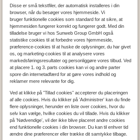
Disse er små tekstfiler, der automatisk installeres i din
browser, når du besøger vores hjemmeside. Vi
bruger funktionelle cookies som standard for at sikre, at
hjemmesiden fungerer korrekt og fungerer godt. Med din
Populære lande
tilladelse bruger vi hos Sunweb Group GmbH også
Tyrkiet
statistike cookies til at forbedre vores hjemmeside,
Grækenland
præference-cookies til at huske de oplysninger, du har givet
Egypten
os, og marketing-cookies til at analysere vores
Cypern
markedsføringsresultater og personliggøre vores tilbud. Ved
at placere 1. og 3. parts cookies kan vi og andre parter
spore din internetadfærd for at gøre vores indhold og
reklamer mere relevante for dig.
Populære regioner
Tyrkiets sydkyst
Ved at klikke på "Tillad cookies" accepterer du placeringen
af alle cookies. Hvis du klikker på 'Administrer' kan du finde
Kreta
flere oplysninger, herunder en liste over cookies, hvor du
Mallorca
selv kan vælge, hvilke cookies du vil tillade. Hvis du klikker
Madeira
på 'Nødvendige', vil der ikke blive placeret andre cookies
end funktionelle cookies i din browser. Du kan til enhver tid
ændre dine præferencer eller trække dit samtykke tilbage.
Populære byer