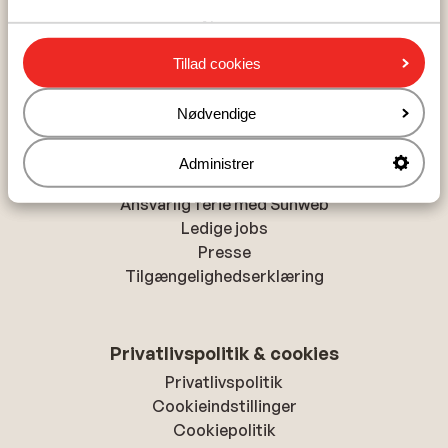
Alanya
Chania
Tillad cookies
Hurghada
Nødvendige
Om Sunweb
Administrer
Om Sunweb
Ansvarlig ferie med Sunweb
Ledige jobs
Presse
Tilgængelighedserklæring
Privatlivspolitik & cookies
Privatlivspolitik
Cookieindstillinger
Cookiepolitik