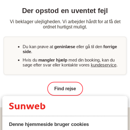
Der opstod en uventet fejl
Vi beklager ulejligheden. Vi arbejder hårdt for at få det
ordnet hurtigst muligt.
Du kan prøve at
geninlæse
eller gå til den
forrige
side
.
Hvis du
mangler hjælp
med din booking, kan du
søge efter svar eller kontakte vores
kundeservice
.
Find rejse
Hjem
Rejser
Spanien
Tenerife
La Caleta
Hotel Royal Hideaway Corales Beach - voksenhotel
Denne hjemmeside bruger cookies