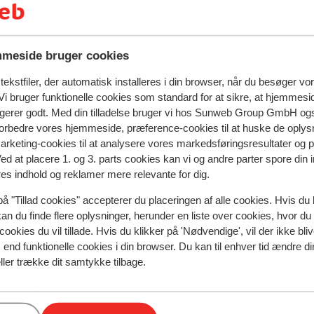
 Hotel kan du nyde skønne stunder af ren
ocktail, eller to, i solen. En perfekt måde
å en børnepool og en miniklub, hvor der
er.
meside bruger cookies
ekstfiler, der automatisk installeres i din browser, når du besøger vo
i bruger funktionelle cookies som standard for at sikre, at hjemmesi
ngerer godt. Med din tilladelse bruger vi hos Sunweb Group GmbH ogs
 forbedre vores hjemmeside, præference-cookies til at huske de oplys
marketing-cookies til at analysere vores markedsføringsresultater og 
Ved at placere 1. og 3. parts cookies kan vi og andre parter spore din
res indhold og reklamer mere relevante for dig.
spejler deres oplevelser med vores produkt.
Mere om anmel
på "Tillad cookies" accepterer du placeringen af alle cookies. Hvis du 
kan du finde flere oplysninger, herunder en liste over cookies, hvor du
Mest booket af med p
cookies du vil tillade. Hvis du klikker på 'Nødvendige', vil der ikke bli
end funktionelle cookies i din browser. Du kan til enhver tid ændre d
 2026
Fabelagtig
12. maj
9.0
ller trække dit samtykke tilbage.
Het was een super vakantie spijtig dat er via sunwe
Het was een super vakantie spijtig dat er via sunwe
n.
n.
maar 4 keer cleaning voorzien is
maar 4 keer cleaning voorzien is
ijk
ijk
Oversæt til dansk (DA)