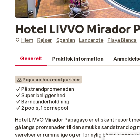
Hotel LIVVO Mirador 
Hjem
Rejser
Spanien
Lanzarote
Playa Blanca
Generelt
Praktisk information
Anmeldels
Populær hos med partner
På strandpromenaden
Super beliggenhed
Børneunderholdning
2 pools, 1 børnepool
Hotel LIVVO Mirador Papagayo er et skønt resort med
gå langs promenaden til den smukke sandstrand og m
værelser er rummelige og er for nylig blevet renovered