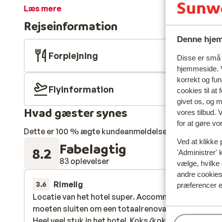
være hjemme. På din ferie på Mirador LIVVO Papagayo
Læs mere
afslapning ved en af de to swimmingpools og nyde en c
Rejseinformation
at glemme hverdagens stress på. Feriestedet har ogs
arrangeres håndværksworkshops og diskoteksaften
Denne hjem
Forplejning
Disse er små t
hjemmeside. V
korrekt og fu
Flyinformation
cookies til at
givet os, og 
Hvad gæster synes
vores tilbud. 
for at gøre vo
Dette er 100 % ægte kundeanmeldelser, der ærligt af
Ved at klikke 
Fabelagtig
8.2
'Administrer' 
83 oplevelser
vælge, hvilke 
andre cookies 
Rimelig
16. maj
3.6
præferencer e
Locatie van het hotel super. Accommodaties zou
Locatie van het hotel super. Accommodaties zou
moeten sluiten om een totaalrenovatie uit te voere
moeten sluiten om een totaalrenovatie uit te voere
Heel veel stuk in het hotel. Koks/kokkin niet vriendel
Heel veel stuk in het hotel. Koks/kokkin niet vriendel