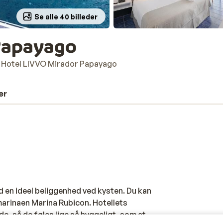
Se alle 40 billeder
Papayago
Hotel LIVVO Mirador Papayago
er
 en ideel beliggenhed ved kysten. Du kan
arinaen Marina Rubicon. Hotellets
e, så de føles lige så hyggeligt, som at