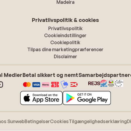
Madeira
Privatlivspolitik & cookies
Privatlivspolitik
Cookieindstillinger
Cookiepolitik
Tilpas dine marketingpræferencer
Disclaimer
l Medier
Betal sikkert og nemt
Samarbejdspartner
hos Sunweb
Betingelser
Cookies
Tilgængelighedserklæring
D