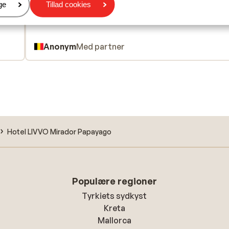
er
ge
Tillad cookies
e op
e op
in
en
Anonym
Med partner
t
j
et
Hotel LIVVO Mirador Papayago
 niet
Populære regioner
Tyrkiets sydkyst
Kreta
Mallorca