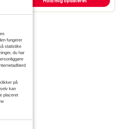
Hold mig opdateret
res
den fungerer
å statistike
ninger, du har
personliggøre
 internetadfærd
delser
klikker på
 selv kan
artner
ve placeret
ine
 2026
b
b