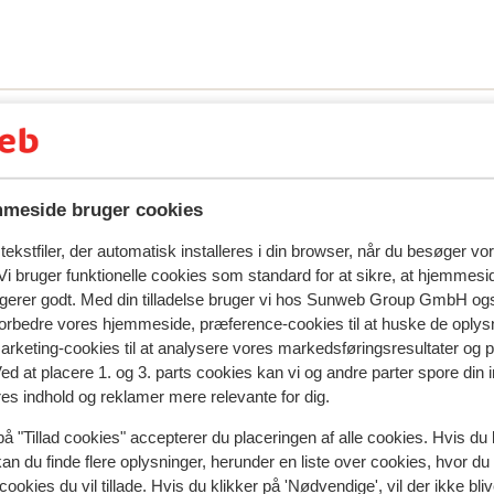
meside bruger cookies
ekstfiler, der automatisk installeres i din browser, når du besøger vo
i bruger funktionelle cookies som standard for at sikre, at hjemmesi
ngerer godt. Med din tilladelse bruger vi hos Sunweb Group GmbH ogs
 forbedre vores hjemmeside, præference-cookies til at huske de oplys
marketing-cookies til at analysere vores markedsføringsresultater og 
spejler deres oplevelser med vores produkt.
Mere om anmel
Ved at placere 1. og 3. parts cookies kan vi og andre parter spore din
res indhold og reklamer mere relevante for dig.
på "Tillad cookies" accepterer du placeringen af alle cookies. Hvis du 
Mest booket af med p
kan du finde flere oplysninger, herunder en liste over cookies, hvor du
siden
Fabelagtig
for 3 uger 
cookies du vil tillade. Hvis du klikker på 'Nødvendige', vil der ikke bli
8.7