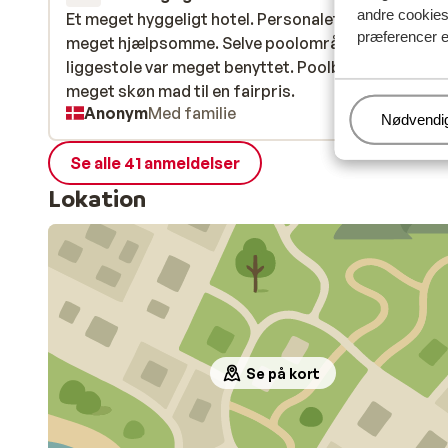
andre cookies 
Et meget hyggeligt hotel. Personalet i receptionen 
Et meget hyggeligt hotel. Personalet i receptionen 
præferencer e
meget hjælpsomme. Selve poolområdet med
meget hjælpsomme. Selve poolområdet med
liggestole var meget benyttet. Poolbaren servered
liggestole var meget benyttet. Poolbaren servered
meget skøn mad til en fairpris.
meget skøn mad til en fairpris.
Anonym
Med familie
Administr
Nødvendi
Se alle 41 anmeldelser
Lokation
Se på kort