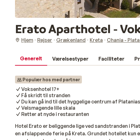
Erato Aparthotel - V
Hjem
Rejser
Grækenland
Kreta
Chania - Plata
Generelt
Værelsestyper
Faciliteter
Pr
Populær hos med partner
Voksenhotel 17+
Få skridt til stranden
Du kan gå ind til det hyggelige centrum af Platania
Velsmagende lille skala
Retter at nyde i restauranten
Hotel Erato er beliggende lige ved sandstranden i Plat
en afslappende ferie på Kreta. Grundet hotellet kun e