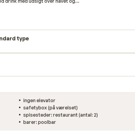
od drink med udsigt over havet og
indrettet og tilbyder alle former for
igt. Med en smuk udsigt over det
et rart at vågne op hver morgen.
andard type
ingen elevator
safetybox (på værelset)
spisesteder: restaurant (antal: 2)
barer: poolbar