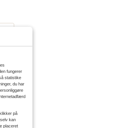
res
den fungerer
å statistike
ninger, du har
personliggøre
delser
 internetadfærd
klikker på
artner
 selv kan
siden
ve placeret