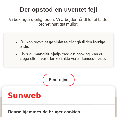
Der opstod en uventet fejl
Vi beklager ulejligheden. Vi arbejder hårdt for at få det
ordnet hurtigst muligt.
Du kan prøve at
geninlæse
eller gå til den
forrige
side
.
Hvis du
mangler hjælp
med din booking, kan du
søge efter svar eller kontakte vores
kundeservice
.
Find rejse
Hjem
Rejser
Grækenland
Rhodos
Gennadi
Hotel Gennadi Grand Resort
Denne hjemmeside bruger cookies