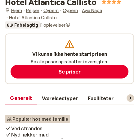
Hotel Atlantica Callisto
Hjem
Rejser
Cypern
Cypern
Ayia Napa
Hotel Atlantica Callisto
8.9 Fabelagtig
11 oplevelser
Vi kunne ikke hente startprisen
Se alle priser og rabatter i oversigten.
Se priser
Generelt
Værelsestyper
Faciliteter
Prakti
Populær hos med familie
Ved stranden
Nyd lækker mad