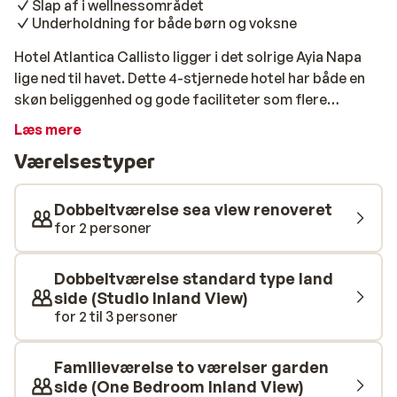
Slap af i wellnessområdet
Underholdning for både børn og voksne
Hotel Atlantica Callisto ligger i det solrige Ayia Napa
lige ned til havet. Dette 4-stjernede hotel har både en
skøn beliggenhed og gode faciliteter som flere
swimmingpools og flere restauranter med et stort
Læs mere
udvalg. Perfekt til en bekymringsfri solferie på Cypern.
Værelsestyper
Hotellet har all inclusive, som omfatter en stor
buffetrestaurant samt flere à la carte-restauranter.
Vælg mellem cypriotiske specialiteter, italienske retter
Dobbeltværelse sea view renoveret
eller det græske køkken. Til en hurtig snack eller en
for 2 personer
forfriskende drink er der altid en hyggelig bar i
nærheden. Der er fire swimmingpools og en børnepool
Dobbeltværelse standard type land
med masser af plads til afslapning. Trænger du til
side (Studio Inland View)
ekstra ro, kan du besøge wellnesscentret, der har en
for 2 til 3 personer
dejlig sauna. Der tilbydes også massage mod betaling.
Derudover er der underholdning for både børn og
Familieværelse to værelser garden
voksne, et fitnessrum og mange andre
side (One Bedroom Inland View)