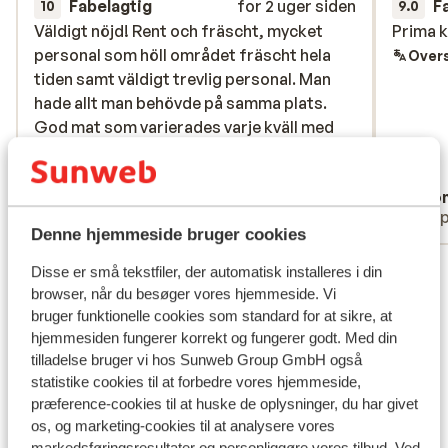
Fabelagtig
for 2 uger siden
F
10
9.0
Väldigt nöjd! Rent och fräscht, mycket
Väldigt nöjd! Rent och fräscht, mycket
Prima 
Prima 
personal som höll området fräscht hela
personal som höll området fräscht hela
Overs
tiden samt väldigt trevlig personal. Man
tiden samt väldigt trevlig personal. Man
hade allt man behövde på samma plats.
hade allt man behövde på samma plats.
God mat som varierades varje kväll med
God mat som varierades varje kväll med
olika teman.
olika teman.
Oversæt til dansk (DA)
Anonym
Ano
Med partner
Gru
Denne hjemmeside bruger cookies
Se alle 11 anmeldelser
Disse er små tekstfiler, der automatisk installeres i din
browser, når du besøger vores hjemmeside. Vi
Lokation
bruger funktionelle cookies som standard for at sikre, at
hjemmesiden fungerer korrekt og fungerer godt. Med din
tilladelse bruger vi hos Sunweb Group GmbH også
statistike cookies til at forbedre vores hjemmeside,
præference-cookies til at huske de oplysninger, du har givet
Se på kort
os, og marketing-cookies til at analysere vores
markedsføringsresultater og personliggøre vores tilbud. Ved