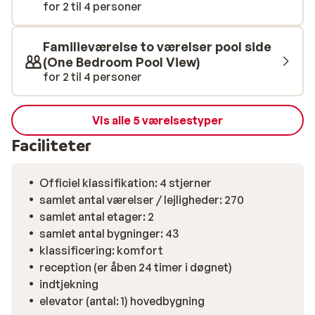
sportsfaciliteter. I nærområdet finder du
for 2 til 4 personer
supermarkeder og hyggelige taverner. Det livlige
centrum af Ayia Napa ligger cirka 20 minutters gang
Familieværelse to værelser pool side
væk og byder på masser af natteliv, butikker og den
(One Bedroom Pool View)
kendte havnepromenade. Her bor du roligt, men med
for 2 til 4 personer
alt det, du har brug for, lige i nærheden.
Vis alle 5 værelsestyper
Faciliteter
Officiel klassifikation: 4 stjerner
samlet antal værelser / lejligheder: 270
samlet antal etager: 2
samlet antal bygninger: 43
klassificering: komfort
reception (er åben 24 timer i døgnet)
indtjekning
elevator (antal: 1) hovedbygning