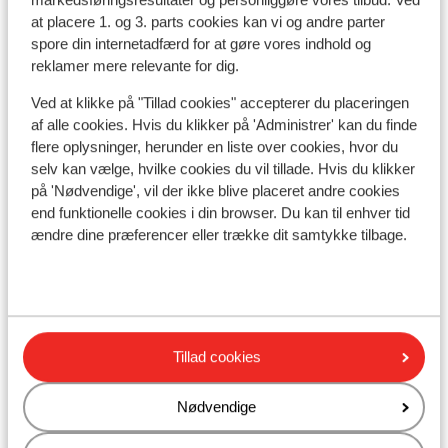
at placere 1. og 3. parts cookies kan vi og andre parter
spore din internetadfærd for at gøre vores indhold og
reklamer mere relevante for dig.
I området
Ved at klikke på "Tillad cookies" accepterer du placeringen
Ved stranden (sandstrand, liggestole (mod
af alle cookies. Hvis du klikker på 'Administrer' kan du finde
betaling) , parasol (mod betaling) )
flere oplysninger, herunder en liste over cookies, hvor du
Afstand til centrum: ca. 1,5 kilometer
selv kan vælge, hvilke cookies du vil tillade. Hvis du klikker
Afstand til bargaden ca. 500 meter
på 'Nødvendige', vil der ikke blive placeret andre cookies
Afstand til lufthavn Airport Larnaca(LCA): ca. 45
end funktionelle cookies i din browser. Du kan til enhver tid
kilometer
ændre dine præferencer eller trække dit samtykke tilbage.
Afstand til havnen ca. 1 kilometer
Afstand til busstoppested ca. 300 meter
Afstand til pengeautomat ca. 500 meter
Afstand til nærmeste butikker ca. 500 meter
Afstand til nærmeste kiosk ca. 5 meter
Tillad cookies
Nærmeste restaurant ca. 500 meter
Nærmeste apotek ca. 200 meter
Nødvendige
Nærmeste hospital ca. 1,2 kilometer