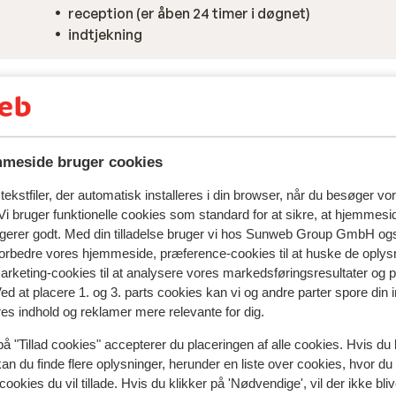
reception (er åben 24 timer i døgnet)
indtjekning
meside bruger cookies
ekstfiler, der automatisk installeres i din browser, når du besøger vo
i bruger funktionelle cookies som standard for at sikre, at hjemmesi
ngerer godt. Med din tilladelse bruger vi hos Sunweb Group GmbH ogs
 forbedre vores hjemmeside, præference-cookies til at huske de oplys
marketing-cookies til at analysere vores markedsføringsresultater og 
Ved at placere 1. og 3. parts cookies kan vi og andre parter spore din
res indhold og reklamer mere relevante for dig.
på "Tillad cookies" accepterer du placeringen af alle cookies. Hvis du 
kan du finde flere oplysninger, herunder en liste over cookies, hvor du
spejler deres oplevelser med vores produkt.
Mere om anmel
cookies du vil tillade. Hvis du klikker på 'Nødvendige', vil der ikke bli