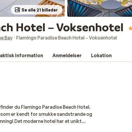
Se alle 21 billeder
ch Hotel – Voksenhotel
ee Bay
Flamingo Paradise Beach Hotel – Voksenhotel
aktisk information
Anmeldelser
Lokation
finder du Flamingo Paradise Beach Hotel.
r, som er kendt for smukke sandstrande og
mning! Det moderne hotel har et unikt
rummeligt, og en følelse af hjem blandet