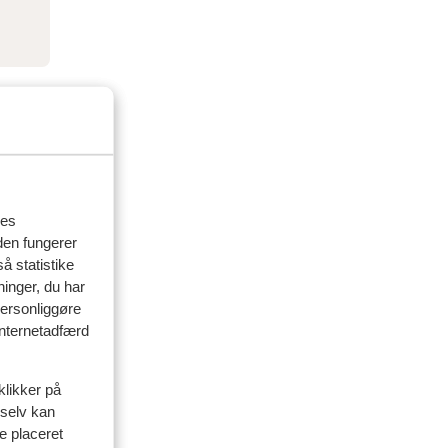
res
den fungerer
å statistike
ninger, du har
personliggøre
 internetadfærd
klikker på
 selv kan
delser
ve placeret