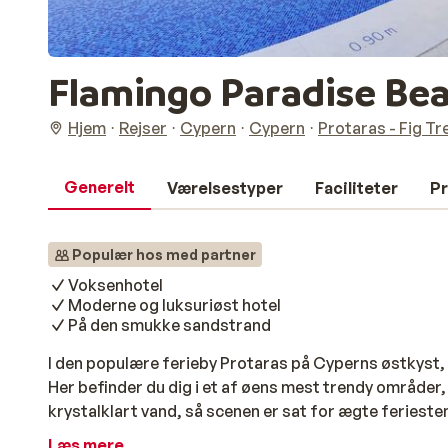
Flamingo Paradise Bea
Hjem
Rejser
Cypern
Cypern
Protaras - Fig Tr
Generelt
Værelsestyper
Faciliteter
Pr
Populær hos med partner
Voksenhotel
Moderne og luksuriøst hotel
På den smukke sandstrand
I den populære ferieby Protaras på Cyperns østkyst, 
Her befinder du dig i et af øens mest trendy område
krystalklart vand, så scenen er sat for ægte ferieste
design, hvor komfort er i højsædet. Lyst, luftigt og 
Læs mere