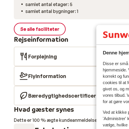
samlet antal etager: 5
samlet antal bygninger: 1
Se alle faciliteter
Rejseinformation
Denne hjem
Forplejning
Disse er små t
hjemmeside. V
Flyinformation
korrekt og fu
cookies til at
givet os, og 
Bæredygtighedscertificeret
vores tilbud. 
for at gøre vo
Hvad gæster synes
Ved at klikke 
'Administrer' 
Dette er 100 % ægte kundeanmeldelser, der ærligt af
vælge, hvilke 