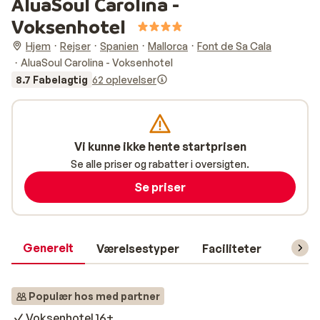
AluaSoul Carolina -
Voksenhotel
Hjem
Rejser
Spanien
Mallorca
Font de Sa Cala
AluaSoul Carolina - Voksenhotel
8.7 Fabelagtig
62 oplevelser
Vi kunne ikke hente startprisen
Se alle priser og rabatter i oversigten.
Se priser
Generelt
Værelsestyper
Faciliteter
Prakti
Populær hos med partner
Voksenhotel 16+