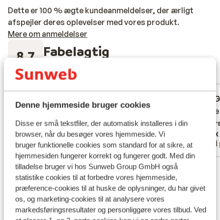
Dette er 100 % ægte kundeanmeldelser, der ærligt
afspejler deres oplevelser med vores produkt.
Mere om anmeldelser
Fabelagtig
8.7
62 oplevelser
Mest booket af med partner
God
for 3 uger siden
G
6.3
6.4
Denne hjemmeside bruger cookies
.
.
Piscine
Piscine
Overs
Disse er små tekstfiler, der automatisk installeres i din
Anonym
Alex
browser, når du besøger vores hjemmeside. Vi
Med partner
Med 
bruger funktionelle cookies som standard for at sikre, at
hjemmesiden fungerer korrekt og fungerer godt. Med din
tilladelse bruger vi hos Sunweb Group GmbH også
Se alle 62 anmeldelser
statistike cookies til at forbedre vores hjemmeside,
Lokation
præference-cookies til at huske de oplysninger, du har givet
os, og marketing-cookies til at analysere vores
markedsføringsresultater og personliggøre vores tilbud. Ved