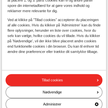
at placere 1. og 3. parts cookies kan vi og andre parter
spore din internetadfærd for at gøre vores indhold og
reklamer mere relevante for dig.
Se på kort
Ved at klikke på "Tillad cookies" accepterer du placeringen
af alle cookies. Hvis du klikker på 'Administrer' kan du finde
flere oplysninger, herunder en liste over cookies, hvor du
selv kan vælge, hvilke cookies du vil tillade. Hvis du klikker
I området
på 'Nødvendige', vil der ikke blive placeret andre cookies
Ved stranden (sandstrand, liggestole (mod
end funktionelle cookies i din browser. Du kan til enhver tid
betaling) , parasol (mod betaling) )
ændre dine præferencer eller trække dit samtykke tilbage.
Afstand til centrum: ca. 3 kilometer
Afstand til lufthavn ca. 73 kilometer
Afstand til nærmeste butikker ca. 100 meter
Afstand til nærmeste kiosk ca. 50 meter
Nærmeste restaurant ca. 250 meter
Tillad cookies
Rolig beliggenhed
Nødvendige
Andre overnatningssteder i Mallorca
Administrer