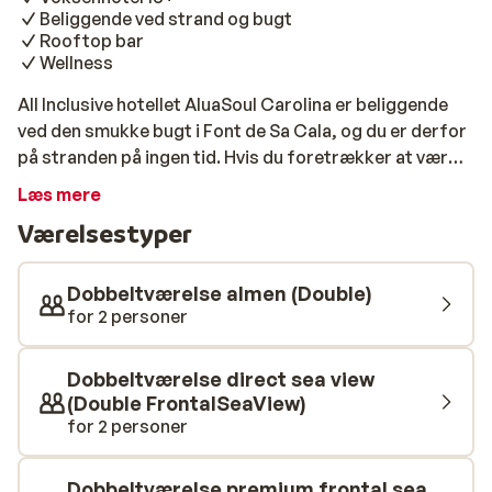
Beliggende ved strand og bugt
Rooftop bar
Wellness
All Inclusive hotellet AluaSoul Carolina er beliggende
ved den smukke bugt i Font de Sa Cala, og du er derfor
på stranden på ingen tid. Hvis du foretrækker at være
på hotellet, kan du nyde den dejlige swimmingpool og
Læs mere
en drink i pool baren eller på terrassen med udsigt over
Værelsestyper
bugten. Hotellet byder på pæne, moderne værelser der
kan rumme op til 3 personer, og da dit ophold er med All
Inclusive er alle måltider og drikkevarer betalt
Dobbeltværelse almen (Double)
hjemmefra. AluaSoul Carolina anbefales til par og
for 2 personer
familier, der ønsker en skøn ferie i Font de Sa Cala.
Dobbeltværelse direct sea view
(Double FrontalSeaView)
for 2 personer
Dobbeltværelse premium frontal sea