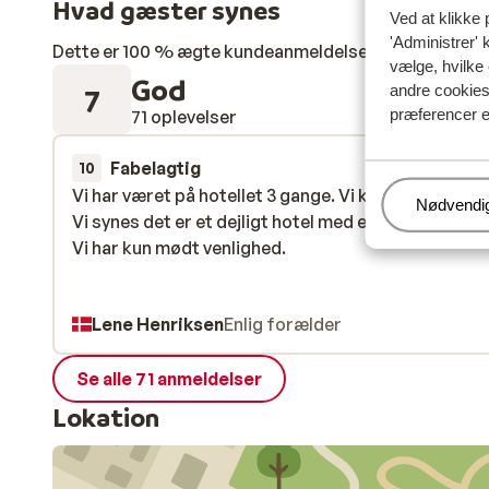
Hvad gæster synes
Ved at klikke 
'Administrer' 
Dette er 100 % ægte kundeanmeldelser, der ærligt af
vælge, hvilke 
God
andre cookies 
7
præferencer e
71 oplevelser
Fabelagtig
13. jun.
10
Vi har været på hotellet 3 gange. Vi kommer gerne i
Vi har været på hotellet 3 gange. Vi kommer gerne i
Administr
Nødvendi
Vi synes det er et dejligt hotel med en god beligge
Vi synes det er et dejligt hotel med en god beligge
Vi har kun mødt venlighed.
Vi har kun mødt venlighed.
Lene Henriksen
Enlig forælder
Se alle 71 anmeldelser
Lokation