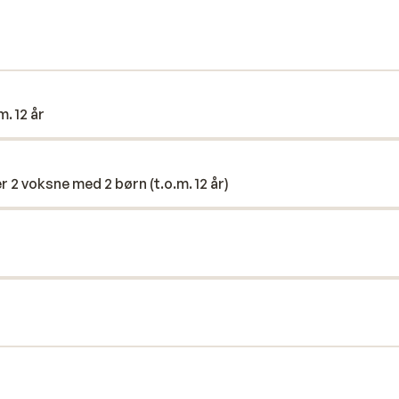
center. For børn er der et
t hver dag. Der er også regelmæssige
nen af god mad, god service og en
te feriedestination.
m. 12 år
r 2 voksne med 2 børn (t.o.m. 12 år)