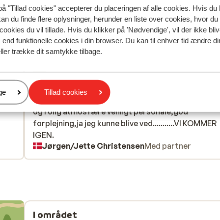
på "Tillad cookies" accepterer du placeringen af alle cookies. Hvis du 
kan du finde flere oplysninger, herunder en liste over cookies, hvor du
spejler deres oplevelser med vores produkt.
Mere om anmel
cookies du vil tillade. Hvis du klikker på 'Nødvendige', vil der ikke bli
end funktionelle cookies i din browser. Du kan til enhver tid ændre d
ller trække dit samtykke tilbage.
Mest booket af med f
 2026
Fabelagtig
16. maj
10
gen.
gen.
Det var 3 gang vi boede på Elegance: Fordi opholde
Det var 3 gang vi boede på Elegance: Fordi opholde
er
ge
Tillad cookies
nhed.
nhed.
hver gang lever op til vore forventninger. En afsla
hver gang lever op til vore forventninger. En afsla
og rolig atmosfære venligt personale,god
og rolig atmosfære venligt personale,god
forplejning,ja jeg kunne blive ved...........VI KOMMER
forplejning,ja jeg kunne blive ved...........VI KOMMER
IGEN.
IGEN.
Jørgen/Jette Christensen
Med partner
I området