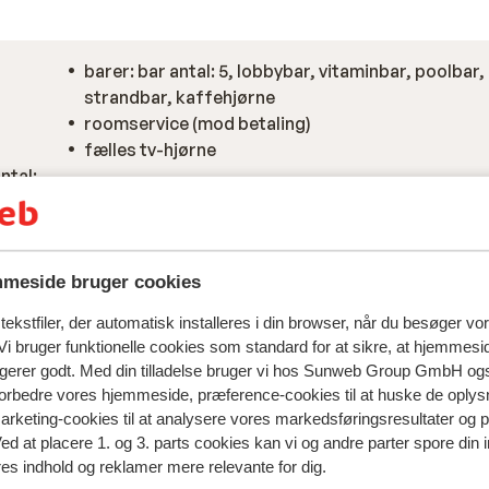
barer: bar antal: 5, lobbybar, vitaminbar, poolbar,
strandbar, kaffehjørne
roomservice (mod betaling)
fælles tv-hjørne
ntal:
bar
meside bruger cookies
ekstfiler, der automatisk installeres i din browser, når du besøger vo
i bruger funktionelle cookies som standard for at sikre, at hjemmesi
ngerer godt. Med din tilladelse bruger vi hos Sunweb Group GmbH ogs
 forbedre vores hjemmeside, præference-cookies til at huske de oplys
marketing-cookies til at analysere vores markedsføringsresultater og 
Ved at placere 1. og 3. parts cookies kan vi og andre parter spore din
res indhold og reklamer mere relevante for dig.