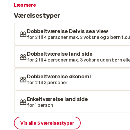
lang solskinsdag kan du slappe af i hotellets wellness
Læs mere
underholdningsteam, som sørger for, de har det sjov
Værelsestyper
danse-, musik- og cabaretforestillinger! Kombinatio
fantastisk beliggenhed gør dette hotel til den perfek
Dobbeltværelse Delvis sea view
for 2 til 4 personer max. 2 voksne og 2 børn t.o.
Dobbeltværelse land side
for 2 til 4 personer max. 3 voksne uden børn elle
Dobbeltværelse økonomi
for 2 til 3 personer
Enkeltværelse land side
for 1 person
Vis alle 5 værelsestyper