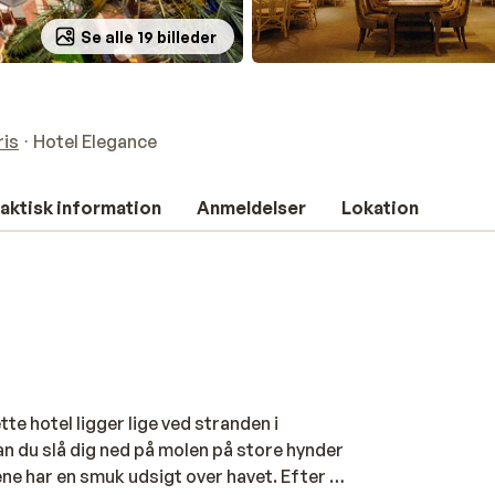
Se alle 19 billeder
is
Hotel Elegance
aktisk information
Anmeldelser
Lokation
e hotel ligger lige ved stranden i
n du slå dig ned på molen på store hynder
ne har en smuk udsigt over havet. Efter en