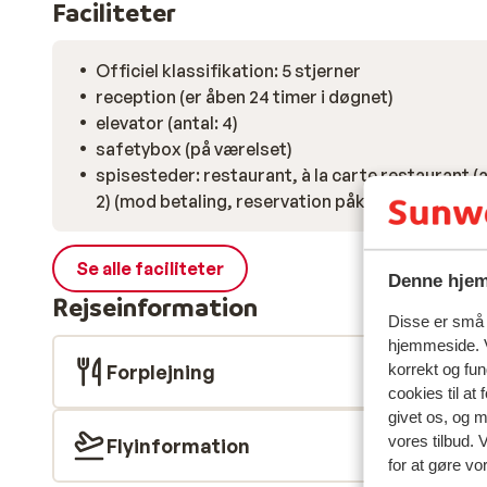
Faciliteter
Officiel klassifikation: 5 stjerner
reception (er åben 24 timer i døgnet)
elevator (antal: 4)
safetybox (på værelset)
spisesteder: restaurant, à la carte restaurant (a
2) (mod betaling, reservation påkrævet), snack
Se alle faciliteter
Denne hjem
Rejseinformation
Disse er små t
hjemmeside. V
Forplejning
korrekt og fu
cookies til at
givet os, og 
vores tilbud. 
Flyinformation
for at gøre vo