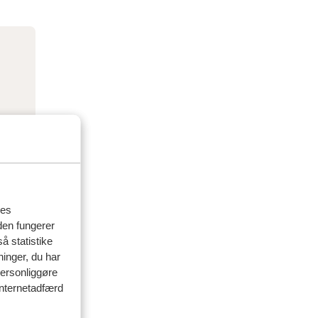
res
den fungerer
å statistike
ninger, du har
personliggøre
 internetadfærd