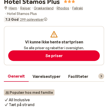
Hotel Stamos Plus
Hjem
Rejser
Grækenland
Rhodos
Faliraki
Hotel Stamos Plus
7.3 God
299 oplevelser
Vi kunne ikke hente startprisen
Se alle priser og rabatter i oversigten.
Se priser
Generelt
Værelsestyper
Faciliteter
Prakti
Populær hos med familie
All Inclusive
Tæt på strand