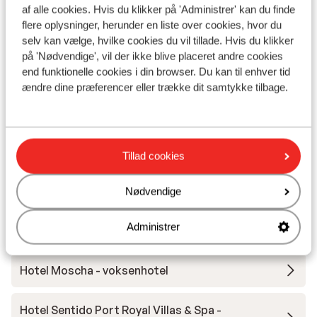
Afstand til centrum: ca. 2 kilometer
af alle cookies. Hvis du klikker på 'Administrer' kan du finde
Afstand til lufthavn ca. 12 kilometer
flere oplysninger, herunder en liste over cookies, hvor du
Afstand til pengeautomat ca. 400 meter
selv kan vælge, hvilke cookies du vil tillade. Hvis du klikker
på 'Nødvendige', vil der ikke blive placeret andre cookies
Afstand til nærmeste butikker ca. 100 meter
end funktionelle cookies i din browser. Du kan til enhver tid
Afstand til nærmeste kiosk ca. 100 meter
ændre dine præferencer eller trække dit samtykke tilbage.
Nærmeste restaurant ca. 100 meter
Nærmeste hospital ca. 6 kilometer
Andre overnatningssteder i Rhodos
Tillad cookies
Hotel Casa Cook - voksenhotel
Nødvendige
Administrer
Hotel Cabu - Voksenhotel
Hotel Moscha - voksenhotel
Hotel Sentido Port Royal Villas & Spa -