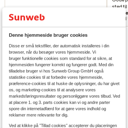
sted til
sted til
Anonym
Lone
Med familie
Med 
Se alle 299 anmeldelser
Denne hjemmeside bruger cookies
Lokation
Disse er små tekstfiler, der automatisk installeres i din
browser, når du besøger vores hjemmeside. Vi
bruger funktionelle cookies som standard for at sikre, at
hjemmesiden fungerer korrekt og fungerer godt. Med din
tilladelse bruger vi hos Sunweb Group GmbH også
Se på kort
statistike cookies til at forbedre vores hjemmeside,
præference-cookies til at huske de oplysninger, du har givet
os, og marketing-cookies til at analysere vores
markedsføringsresultater og personliggøre vores tilbud. Ved
at placere 1. og 3. parts cookies kan vi og andre parter
spore din internetadfærd for at gøre vores indhold og
I området
reklamer mere relevante for dig.
Afstand til stranden ca. 750 meter (sandstrand,
liggestole (mod betaling) , parasol (mod betaling) )
Ved at klikke på "Tillad cookies" accepterer du placeringen