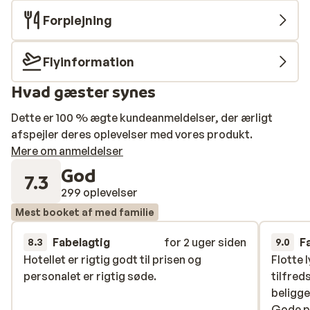
Forplejning
Flyinformation
Hvad gæster synes
Dette er 100 % ægte kundeanmeldelser, der ærligt
afspejler deres oplevelser med vores produkt.
Mere om anmeldelser
God
7.3
299 oplevelser
Mest booket af med familie
Fabelagtig
for 2 uger siden
F
8.3
9.0
Hotellet er rigtig godt til prisen og
Hotellet er rigtig godt til prisen og
Flotte 
Flotte 
personalet er rigtig søde.
personalet er rigtig søde.
tilfred
tilfred
beligg
beligg
Gode po
Gode po