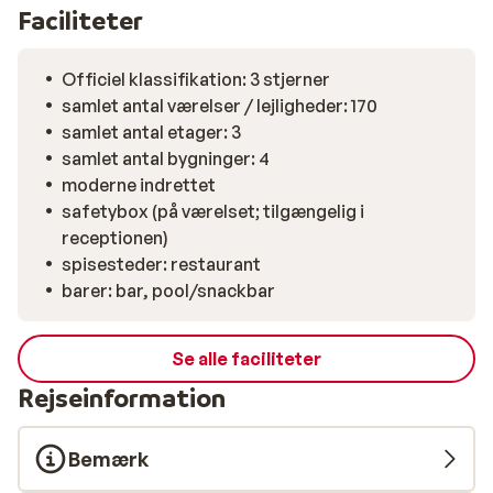
som ønsker at bo på et All Inclusive hotel, hvor
Faciliteter
stranden ikke er langt væk.
Officiel klassifikation: 3 stjerner
samlet antal værelser / lejligheder: 170
samlet antal etager: 3
samlet antal bygninger: 4
moderne indrettet
safetybox (på værelset; tilgængelig i
receptionen)
spisesteder: restaurant
barer: bar, pool/snackbar
Se alle faciliteter
Rejseinformation
Bemærk