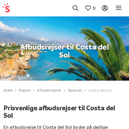
0
Afbudsrejser til Costa del
Sol
Hjem
Rejser
Afbudsrejser
Spanien
costa del sol
Prisvenlige afbudsrejser til Costa del
Sol
En
afbudsrejse
til Costa del Sol byder på dejlige