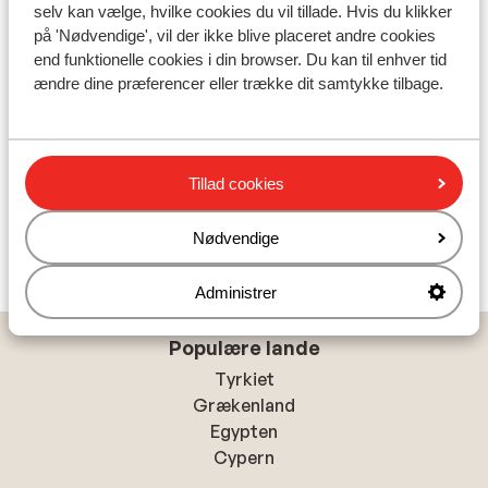
undtagelse!. Foruden de forrygende muligheder for at
selv kan vælge, hvilke cookies du vil tillade. Hvis du klikker
slappe af på stranden byder Spaniens smukke solkyst
på 'Nødvendige', vil der ikke blive placeret andre cookies
på oplevelser for en hver smag. Langs kysten afløses
end funktionelle cookies i din browser. Du kan til enhver tid
den ene hyggelige kystby af den, mens det
ændre dine præferencer eller trække dit samtykke tilbage.
bagvedliggende bjerglandskab byder på skønne
naturoplevelser og charmerende bjerglandsbyer. Bestil
din afbudsrejse til Costa del Sol i dag!
Tillad cookies
Find din afbudsrejse til Costa del Sol
Nødvendige
Administrer
Populære lande
Tyrkiet
Grækenland
Egypten
Cypern