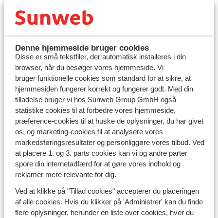
Afbudsrejser til Costa
Denne hjemmeside bruger cookies
Brava
Disse er små tekstfiler, der automatisk installeres i din
browser, når du besøger vores hjemmeside. Vi
bruger funktionelle cookies som standard for at sikre, at
hjemmesiden fungerer korrekt og fungerer godt. Med din
tilladelse bruger vi hos Sunweb Group GmbH også
statistike cookies til at forbedre vores hjemmeside,
præference-cookies til at huske de oplysninger, du har givet
os, og marketing-cookies til at analysere vores
markedsføringsresultater og personliggøre vores tilbud. Ved
at placere 1. og 3. parts cookies kan vi og andre parter
spore din internetadfærd for at gøre vores indhold og
Rejs sydpå med en billig afbudsrejse til
reklamer mere relevante for dig.
Costa del Sol
Ved at klikke på "Tillad cookies" accepterer du placeringen
Afbudsrejser til Spanien
er altid en god - og en den
af alle cookies. Hvis du klikker på 'Administrer' kan du finde
solrige kyst, Costa del Sol, er bestemt ikke en
flere oplysninger, herunder en liste over cookies, hvor du