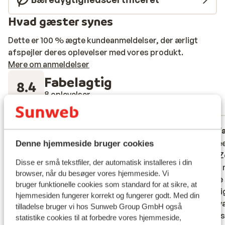
Hvad gæster synes
Dette er 100 % ægte kundeanmeldelser, der ærligt
afspejler deres oplevelser med vores produkt.
Mere om anmeldelser
Fabelagtig
8.4
8 oplevelser
Mest booket af med partner
Fabelagtig
30. jun. 2026
F
8.0
9.7
Rustig hotel
Rustig hotel
Dit is 
Dit is 
Denne hjemmeside bruger cookies
only). 
only). 
Oversæt til dansk (DA)
Disse er små tekstfiler, der automatisk installeres i din
kamer m
kamer m
browser, når du besøger vores hjemmeside. Vi
aparte 
aparte 
bruger funktionelle cookies som standard for at sikre, at
waardig
waardig
hjemmesiden fungerer korrekt og fungerer godt. Med din
bouleva
bouleva
tilladelse bruger vi hos Sunweb Group GmbH også
winkels
winkels 
statistike cookies til at forbedre vores hjemmeside,