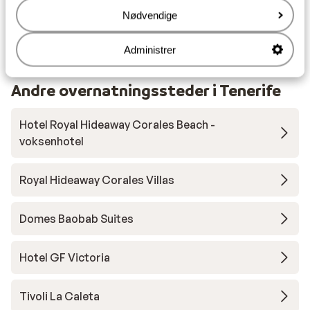
Afstand til nærmeste butikker ca. 400 meter
Nødvendige
Nærmeste restaurant ca. 400 meter
Rolig beliggenhed
Administrer
Andre overnatningssteder i Tenerife
Hotel Royal Hideaway Corales Beach -
voksenhotel
Royal Hideaway Corales Villas
Domes Baobab Suites
Hotel GF Victoria
Tivoli La Caleta