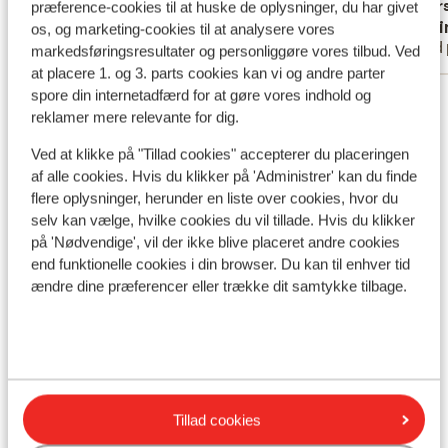
but not 
Overs
præference-cookies til at huske de oplysninger, du har givet
Anonym
Erwi
os, og marketing-cookies til at analysere vores
Med partner
Med 
markedsføringsresultater og personliggøre vores tilbud. Ved
at placere 1. og 3. parts cookies kan vi og andre parter
spore din internetadfærd for at gøre vores indhold og
Se alle 8 anmeldelser
reklamer mere relevante for dig.
Lokation
Ved at klikke på "Tillad cookies" accepterer du placeringen
af alle cookies. Hvis du klikker på 'Administrer' kan du finde
flere oplysninger, herunder en liste over cookies, hvor du
selv kan vælge, hvilke cookies du vil tillade. Hvis du klikker
på 'Nødvendige', vil der ikke blive placeret andre cookies
Se på kort
end funktionelle cookies i din browser. Du kan til enhver tid
ændre dine præferencer eller trække dit samtykke tilbage.
I området
Afstand til stranden ca. 400 meter (sandstrand)
Afstand til centrum: ca. 400 meter
Tillad cookies
Afstand til busstoppested ca. 400 meter