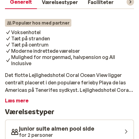
Generelt
Værelsestyper
Faciliteter
Prakti
Populær hos med partner
Voksenhotel
Tæt på stranden
Tæt på centrum
Moderne indrettede værelser
Mulighed for morgenmad, halvpension og All
Inclusive
Det flotte Lejlighedshotel Coral Ocean View ligger
centralt placeret i den populære ferieby Playa de las
Americas på Tenerifes sydkyst. Lejlighedshotel Coral
Ocean View er kun for gæster over 16 år, og er derfor
Læs mere
ideel dig der rejser uden børn. Fra hotellet er der blot
Værelsestyper
400 meter til både en flot sandstrand med gode
faciliteter. Værelserne er rummelige, moderne
indrettede og indeholder alle de fornødne
junior suite almen pool side
køkkenapparater til at kunne lave mad hjemme. På
for 2 personer