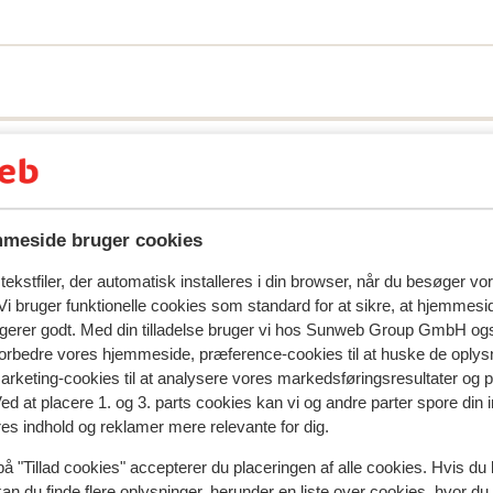
meside bruger cookies
ekstfiler, der automatisk installeres i din browser, når du besøger vo
i bruger funktionelle cookies som standard for at sikre, at hjemmesi
spejler deres oplevelser med vores produkt.
Mere om anmel
ngerer godt. Med din tilladelse bruger vi hos Sunweb Group GmbH ogs
 forbedre vores hjemmeside, præference-cookies til at huske de oplys
marketing-cookies til at analysere vores markedsføringsresultater og 
Mest booket af med p
Ved at placere 1. og 3. parts cookies kan vi og andre parter spore din
res indhold og reklamer mere relevante for dig.
siden
Fabelagtig
for 4 uger 
8.7
på "Tillad cookies" accepterer du placeringen af alle cookies. Hvis du 
gnt.
gnt.
Boendet var jätte bra. Det var lugnt och allting man
Boendet var jätte bra. Det var lugnt och allting man
kan du finde flere oplysninger, herunder en liste over cookies, hvor du