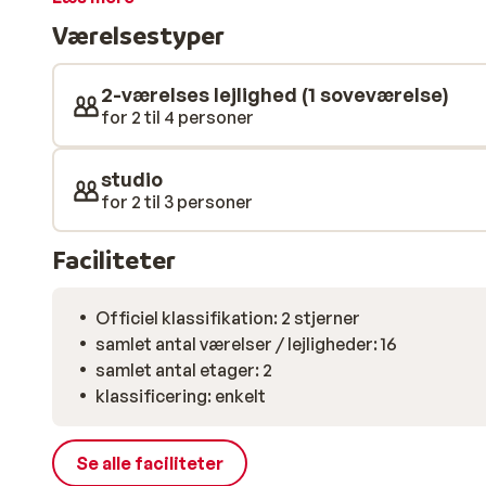
hyggelig pool med et lille tilstødende grønt område. D
Værelsestyper
for maksimal komfort. I den ene ende af poolen er de
hotellet er du nede på stranden. Sand, grus og smås
er der masser af udlejere af solsenge og parasoller. En
2-værelses lejlighed (1 soveværelse)
de mange restauranter, der ligger spredt langs kyste
for 2 til 4 personer
studio
for 2 til 3 personer
Faciliteter
Officiel klassifikation: 2 stjerner
samlet antal værelser / lejligheder: 16
samlet antal etager: 2
klassificering: enkelt
Se alle faciliteter