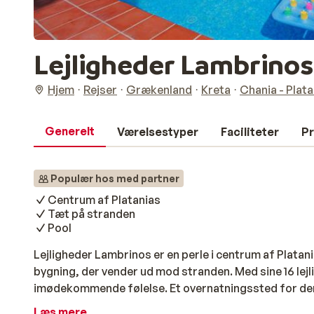
Lejligheder Lambrinos
Hjem
Rejser
Grækenland
Kreta
Chania - Plata
Generelt
Værelsestyper
Faciliteter
Pr
Populær hos med partner
Centrum af Platanias
Tæt på stranden
Pool
Lejligheder Lambrinos er en perle i centrum af Platan
bygning, der vender ud mod stranden. Med sine 16 lejl
imødekommende følelse. Et overnatningssted for dem,
tæt på svømning, god mad og alt det andet, som dette 
Læs mere