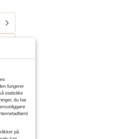
res
den fungerer
delser
å statistike
ninger, du har
personliggøre
artner
 internetadfærd
siden
klikker på
 selv kan