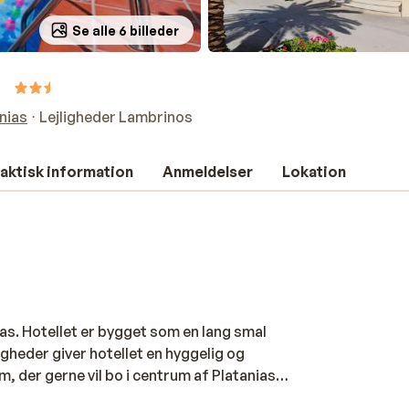
Se alle 6 billeder
nias
Lejligheder Lambrinos
aktisk information
Anmeldelser
Lokation
ias. Hotellet er bygget som en lang smal
igheder giver hotellet en hyggelig og
 der gerne vil bo i centrum af Platanias
område byder på. Hotellet har en lille