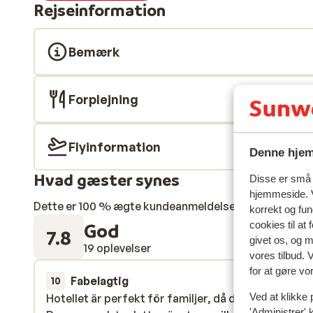
Rejseinformation
Bemærk
Forplejning
Flyinformation
Denne hjem
Hvad gæster synes
Disse er små t
hjemmeside. V
Dette er 100 % ægte kundeanmeldelser, der ærligt af
korrekt og fu
God
cookies til at
7.8
givet os, og 
19 oplevelser
vores tilbud. 
for at gøre vo
Fabelagtig
for 4 uger 
10
Ved at klikke 
Hotellet är perfekt för familjer, då det är väldigt lu
Hotellet är perfekt för familjer, då det är väldigt lu
'Administrer' 