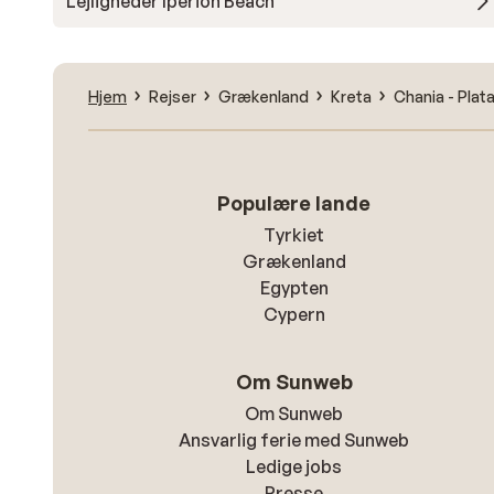
Lejligheder Iperion Beach
Hjem
Rejser
Grækenland
Kreta
Chania - Plat
Populære lande
Tyrkiet
Grækenland
Egypten
Cypern
Om Sunweb
Om Sunweb
Ansvarlig ferie med Sunweb
Ledige jobs
Presse