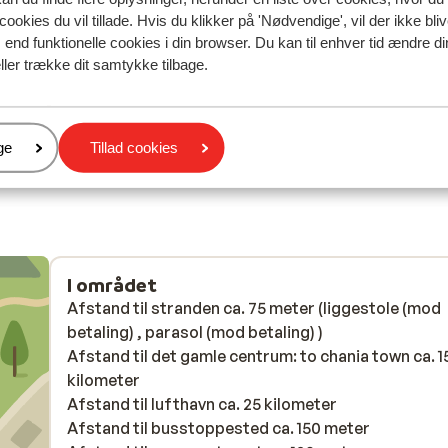
en
en
behövde fanns. Receptionen var inte så ofta öppen
behövde fanns. Receptionen var inte så ofta öppen
cookies du vil tillade. Hvis du klikker på 'Nødvendige', vil der ikke bli
med
med
men annars var allt bra. Rummen var bra, men
men annars var allt bra. Rummen var bra, men
end funktionelle cookies i din browser. Du kan til enhver tid ændre d
a 10
a 10
städningen hade kunnat varit lite bättre, vår balko
städningen hade kunnat varit lite bättre, vår balko
ller trække dit samtykke tilbage.
d
blev aldrig städad även fast det ramlar ner saker i
blev aldrig städad även fast det ramlar ner saker if.
träden. Sängarna var väldigt hårda. Men överlag m
mere
boende, jätte trevlig personal och allt man behövd
Oversæt til dansk (DA)
Anonym
Enlig forælder
ll
fanns.
er
ge
Tillad cookies
h
öter
dera
I området
Afstand til stranden ca. 75 meter (liggestole (mod
betaling) , parasol (mod betaling) )
Afstand til det gamle centrum: to chania town ca. 1
kilometer
Afstand til lufthavn ca. 25 kilometer
Afstand til busstoppested ca. 150 meter