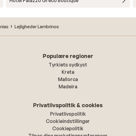
Hotel Palazzo Greco Boutique
anias
Lejligheder Lambrinos
Populære regioner
Tyrkiets sydkyst
Kreta
Mallorca
Madeira
Privatlivspolitik & cookies
Privatlivspolitik
Cookieindstillinger
Cookiepolitik
Tilpas dine marketingpræferencer