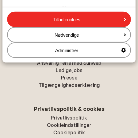
Alanya
Chania
Tillad cookies
Hurghada
Nødvendige
Om Sunweb
Administrer
Om Sunweb
Ansvarlig ferie med Sunweb
Ledige jobs
Presse
Tilgængelighedserklæring
Privatlivspolitik & cookies
Privatlivspolitik
Cookieindstillinger
Cookiepolitik