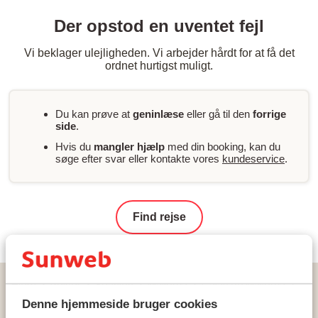
Der opstod en uventet fejl
Vi beklager ulejligheden. Vi arbejder hårdt for at få det
ordnet hurtigst muligt.
Du kan prøve at
geninlæse
eller gå til den
forrige
side
.
Hvis du
mangler hjælp
med din booking, kan du
søge efter svar eller kontakte vores
kundeservice
.
Find rejse
Hjem
Rejser
Spanien
Mallorca
Calas de Mallorca
Hotel Palia Maria Eugenia
Denne hjemmeside bruger cookies