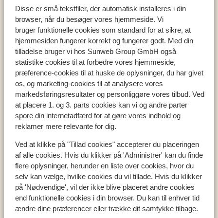
Disse er små tekstfiler, der automatisk installeres i din
browser, når du besøger vores hjemmeside. Vi
bruger funktionelle cookies som standard for at sikre, at
hjemmesiden fungerer korrekt og fungerer godt. Med din
Populære lande
tilladelse bruger vi hos Sunweb Group GmbH også
Tyrkiet
statistike cookies til at forbedre vores hjemmeside,
Grækenland
præference-cookies til at huske de oplysninger, du har givet
Egypten
os, og marketing-cookies til at analysere vores
Cypern
markedsføringsresultater og personliggøre vores tilbud. Ved
at placere 1. og 3. parts cookies kan vi og andre parter
spore din internetadfærd for at gøre vores indhold og
reklamer mere relevante for dig.
Populære regioner
Tyrkiets sydkyst
Ved at klikke på "Tillad cookies" accepterer du placeringen
af alle cookies. Hvis du klikker på 'Administrer' kan du finde
Kreta
flere oplysninger, herunder en liste over cookies, hvor du
Mallorca
selv kan vælge, hvilke cookies du vil tillade. Hvis du klikker
Madeira
på 'Nødvendige', vil der ikke blive placeret andre cookies
end funktionelle cookies i din browser. Du kan til enhver tid
ændre dine præferencer eller trække dit samtykke tilbage.
Populære byer