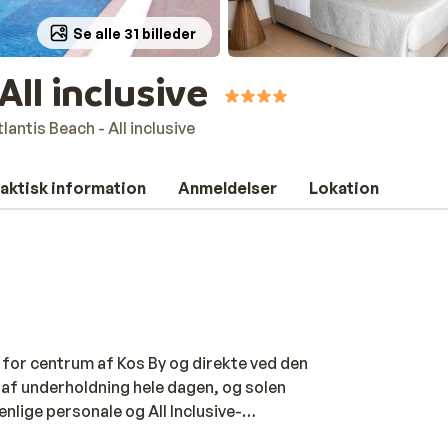
Se alle 31 billeder
All inclusive
lantis Beach - All inclusive
aktisk information
Anmeldelser
Lokation
 for centrum af Kos By og direkte ved den
 af underholdning hele dagen, og solen
nlige personale og All Inclusive-
 med hele familien. Det er ikke uden grund