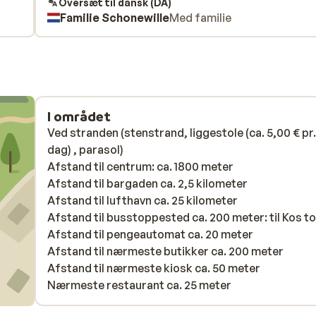
xa
daarentegen juist wel. Bij receptie ook
Oversæt til dansk (DA)
Familie Schonewille
Med familie
in.
vriendelijke,gastvrije mensen.
I området
Ved stranden (stenstrand, liggestole (ca. 5,00 € pr.
dag) , parasol)
Afstand til centrum: ca. 1800 meter
Afstand til bargaden ca. 2,5 kilometer
Afstand til lufthavn ca. 25 kilometer
Afstand til busstoppested ca. 200 meter: til Kos t
Afstand til pengeautomat ca. 20 meter
Afstand til nærmeste butikker ca. 200 meter
Afstand til nærmeste kiosk ca. 50 meter
Nærmeste restaurant ca. 25 meter