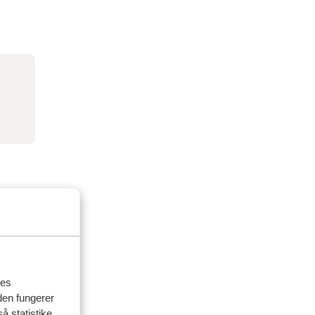
res
den fungerer
å statistike