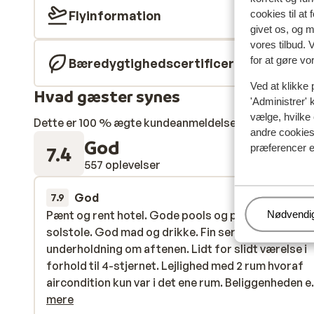
Flyinformation
cookies til at
givet os, og 
vores tilbud. 
for at gøre vo
Bæredygtighedscertificeret
Ved at klikke 
Hvad gæster synes
'Administrer' 
vælge, hvilke 
Dette er 100 % ægte kundeanmeldelser, der ærligt af
andre cookies 
God
præferencer e
7.4
557 oplevelser
God
sidste
7.9
Pænt og rent hotel. Gode pools og passende mæn
Pænt og rent hotel. Gode pools og passende mæn
Administr
Nødvendi
solstole. God mad og drikke. Fin service. God musi
solstole. God mad og drikke. Fin service. God musi
underholdning om aftenen. Lidt for slidt værelse i
underholdning om aftenen. Lidt for slidt værelse i
forhold til 4-stjernet. Lejlighed med 2 rum hvoraf
forhold til 4-stjernet. Lejlighed med 2 rum hvoraf
aircondition kun var i det ene rum. Beliggenheden e
aircondition kun var i det ene rum. Beliggenheden e.
udmærket. Tæt på fin strand, men langt at gå ind ti
mere