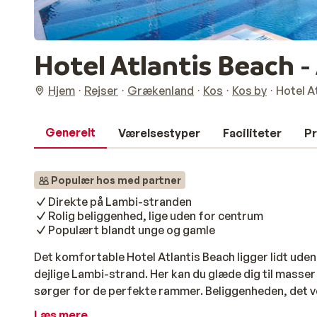
Hotel Atlantis Beach - 
Hjem
Rejser
Grækenland
Kos
Kos by
Hotel At
Generelt
Værelsestyper
Faciliteter
Pr
Populær hos med partner
Direkte på Lambi-stranden
Rolig beliggenhed, lige uden for centrum
Populært blandt unge og gamle
Det komfortable Hotel Atlantis Beach ligger lidt uden
dejlige Lambi-strand. Her kan du glæde dig til masser
sørger for de perfekte rammer. Beliggenheden, det ve
programmet gør hotellet til et oplagt valg til en ferie
Læs mere