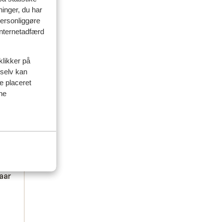
ninger, du har
personliggøre
 internetadfærd
klikker på
 selv kan
ve placeret
delser
ine
artner
e uge
 wel
 wel
den
den
aar
aar