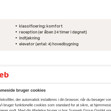
klassificering: komfort
reception (er åben 24 timer i døgnet)
indtjekning
elevator (antal: 4) hovedbygning
meside bruger cookies
ekstfiler, der automatisk installeres i din browser, når du besøger vo
i bruger funktionelle cookies som standard for at sikre, at hjemmesi
ngerer godt. Med din tilladelse bruger vi hos Sunweb Group GmbH ogs