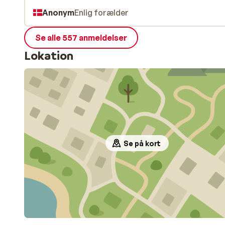
byen. Det tager ca. 40 min. Det er svært at få en ta
Anonym
Enlig forælder
på øen. Vi bookede en taxa én gang og den var 30 m
forsinket. Men alt i alt et godt og prisvenligt hotel.
Se alle 557 anmeldelser
Lokation
Se på kort