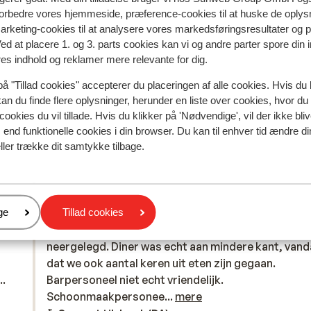
 forbedre vores hjemmeside, præference-cookies til at huske de oplys
marketing-cookies til at analysere vores markedsføringsresultater og 
Ved at placere 1. og 3. parts cookies kan vi og andre parter spore din
res indhold og reklamer mere relevante for dig.
på "Tillad cookies" accepterer du placeringen af alle cookies. Hvis du 
kan du finde flere oplysninger, herunder en liste over cookies, hvor du
cookies du vil tillade. Hvis du klikker på 'Nødvendige', vil der ikke bli
spejler deres oplevelser med vores produkt.
Mere om anmel
end funktionelle cookies i din browser. Du kan til enhver tid ændre d
ller trække dit samtykke tilbage.
Mest booket af med p
 uge
God
sidst
6.9
gde
gde
Accommodatie behoorlijk gedateerd. Werd op zich
Accommodatie behoorlijk gedateerd. Werd op zich
er
ge
Tillad cookies
k-
k-
goed schoongemaalt, zeker nadat we tipgeld had
goed schoongemaalt, zeker nadat we tipgeld had
neergelegd. Diner was echt aan mindere kant, vand
neergelegd. Diner was echt aan mindere kant, vand
dat we ook aantal keren uit eten zijn gegaan.
dat we ook aantal keren uit eten zijn gegaan.
r
..
Barpersoneel niet echt vriendelijk.
Barpersoneel niet echt vriendelijk.
l
Schoonmaakpersoneel welke uit Vietnam kwam
Schoonmaakpersonee...
mere