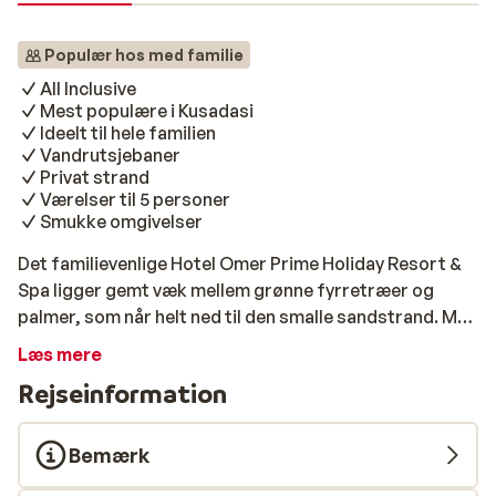
Populær hos med familie
All Inclusive
Mest populære i Kusadasi
Ideelt til hele familien
Vandrutsjebaner
Privat strand
Værelser til 5 personer
Smukke omgivelser
Det familievenlige Hotel Omer Prime Holiday Resort &
Spa ligger gemt væk mellem grønne fyrretræer og
palmer, som når helt ned til den smalle sandstrand. Med
dolmus (en lille bus), der stopper foran hotellet, kan du
Læs mere
nemt og billigt besøge den travle by Kusadasi, som
Rejseinformation
ligger ca. 2 km væk. De enkle værelser er fordelt på
forskellige dele af dette rummelige resort. En af de
fantastiske ting ved resortet er, at der er mange
Bemærk
skyggefulde steder at finde; du kan f.eks. nyde en drink