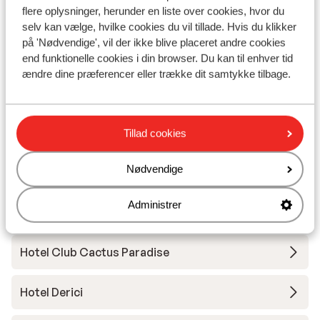
Hotel Kustur Club Holiday Village
flere oplysninger, herunder en liste over cookies, hvor du
selv kan vælge, hvilke cookies du vil tillade. Hvis du klikker
på 'Nødvendige', vil der ikke blive placeret andre cookies
Hotel Liberty Kusadasi
end funktionelle cookies i din browser. Du kan til enhver tid
ændre dine præferencer eller trække dit samtykke tilbage.
Hotel Palmin
Hotel Proxima
Tillad cookies
Nødvendige
Hotel Aqua Fantasy Aquapark & Spa
Administrer
Hotel Club Resort Atlantis
Hotel Club Cactus Paradise
Hotel Derici