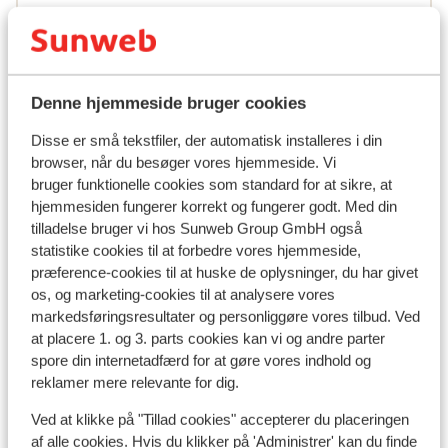
skulle redde op.
skulle redde op.
Line
Med familie
Denne hjemmeside bruger cookies
Se alle 1 anmeldelser
Disse er små tekstfiler, der automatisk installeres i din
Andre overnatningssteder i Kusadasi-
browser, når du besøger vores hjemmeside. Vi
bruger funktionelle cookies som standard for at sikre, at
kysten
hjemmesiden fungerer korrekt og fungerer godt. Med din
tilladelse bruger vi hos Sunweb Group GmbH også
Club Marvy
statistike cookies til at forbedre vores hjemmeside,
præference-cookies til at huske de oplysninger, du har givet
os, og marketing-cookies til at analysere vores
Hotel Korumar Ephesus Beach & Spa
markedsføringsresultater og personliggøre vores tilbud. Ved
at placere 1. og 3. parts cookies kan vi og andre parter
Hotel Sealight Resort
spore din internetadfærd for at gøre vores indhold og
reklamer mere relevante for dig.
Hotel Korumar De Luxe
Ved at klikke på "Tillad cookies" accepterer du placeringen
af alle cookies. Hvis du klikker på 'Administrer' kan du finde