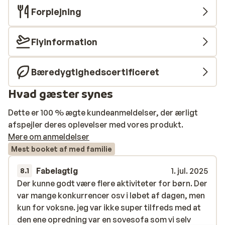
under et træ i poolbaren eller køle ned ved at tage en
Forplejning
dukkert i det klare blå vand i swimmingpoolen - eller
havet! Du har selvfølgelig også mulighed for at holde
dig i gang med aktiviteter som basketball og tennis.
Flyinformation
Underholdningsteamet arrangerer også sjove spil og
sportsaktiviteter, og til børnene er der en hyggelig
Bæredygtighedscertificeret
miniklub. Og hvis du har brug for ultimativ afslapning
efter alle disse aktiviteter? Så er det dejlige
Hvad gæster synes
wellnesscenter svaret på dine bønner!
Dette er 100 % ægte kundeanmeldelser, der ærligt
afspejler deres oplevelser med vores produkt.
Mere om anmeldelser
Mest booket af med familie
Fabelagtig
1. jul. 2025
8.1
Der kunne godt være flere aktiviteter for børn. Der
Der kunne godt være flere aktiviteter for børn. Der
var mange konkurrencer osv i løbet af dagen, men
var mange konkurrencer osv i løbet af dagen, men
kun for voksne. jeg var ikke super tilfreds med at
kun for voksne. jeg var ikke super tilfreds med at
den ene opredning var en sovesofa som vi selv
den ene opredning var en sovesofa som vi selv