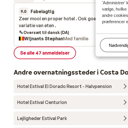
'Administrer' 
vælge, hvilke 
Fabelagtig
for 2 uger 
9.0
andre cookies 
Zeer mooi en proper hotel . Ook goed eten en veel
Zeer mooi en proper hotel . Ook goed eten en veel
præferencer e
variatie van eten .
variatie van eten .
Oversæt til dansk (DA)
Wijnants Stephan
Med familie
Administr
Nødvendi
Se alle 47 anmeldelser
Andre overnatningssteder i Costa D
Hotel Estival El Dorado Resort - Halvpension
Hotel Estival Centurion
Lejligheder Estival Park