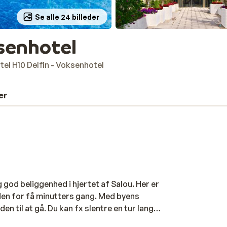
Se alle 24 billeder
ksenhotel
tel H10 Delfin - Voksenhotel
er
g god beliggenhed i hjertet af Salou. Her er
en for få minutters gang. Med byens
n til at gå. Du kan fx slentre en tur langs
ggelige atmosfære på en af byens mange