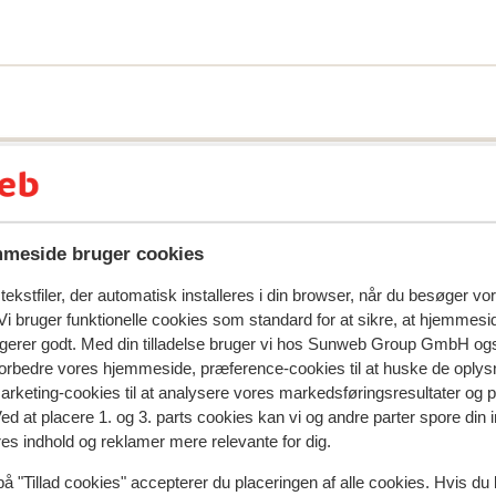
 centrum af Barcelona. Foretrækker du at
af det ene ligger på hotellets skønne
e på Hotel H10 Delfin Park er morgenmad,
skal koncentrere dig om at slappe af. Vi
entralt og i børnefrie omgivelser, når
meside bruger cookies
ekstfiler, der automatisk installeres i din browser, når du besøger vo
i bruger funktionelle cookies som standard for at sikre, at hjemmesi
ngerer godt. Med din tilladelse bruger vi hos Sunweb Group GmbH ogs
 forbedre vores hjemmeside, præference-cookies til at huske de oplys
marketing-cookies til at analysere vores markedsføringsresultater og 
Ved at placere 1. og 3. parts cookies kan vi og andre parter spore din
spejler deres oplevelser med vores produkt.
Mere om anmel
res indhold og reklamer mere relevante for dig.
på "Tillad cookies" accepterer du placeringen af alle cookies. Hvis du 
Mest booket af med p