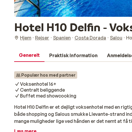
Hotel H10 Delfin - Vo
Hjem
Rejser
Spanien
Costa Dorada
Salou
Ho
Generelt
Praktisk information
Anmeldels
Populær hos med partner
Voksenhotel 16+
Centralt beliggende
Buffet med showcooking
Hotel H10 Delfin er et dejligt voksenhotel med en rigti
både shopping og Salous smukke Llevante-strand ind
mange muligheder lige ved hånden er det nemt at få tide
den palmefyldte strandpromenade eller nyde den hy
Læs mere