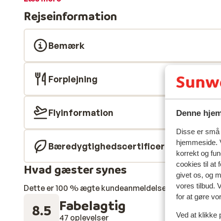
caféer. Fra Salou kan du desuden nemt tage toget til
Rejseinformation
blive på hotellet, er her to dejlige poolområder, hvor 
tagterrasse med udsigt over byen. Når du holder feri
frokost og aftensmad inkluderet i prisen, så du blot 
Bemærk
anbefaler Hotel H10 Delfin Park til voksne som vil bo c
ferien går til Spanien.
Forplejning
Flyinformation
Denne hjem
Disse er små t
hjemmeside. V
Bæredygtighedscertificeret
korrekt og fu
cookies til at
Hvad gæster synes
givet os, og 
vores tilbud. 
Dette er 100 % ægte kundeanmeldelser, der ærligt af
for at gøre vo
Fabelagtig
8.5
Ved at klikke 
47 oplevelser