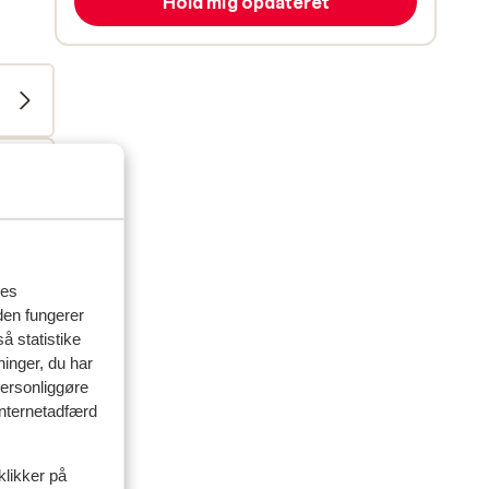
Hold mig opdateret
res
den fungerer
å statistike
ninger, du har
personliggøre
 internetadfærd
delser
klikker på
artner