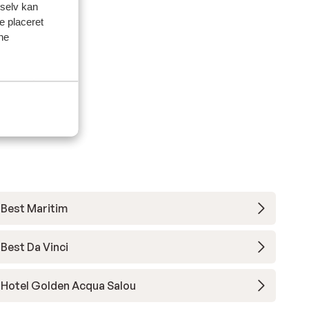
 selv kan
ve placeret
siden
ine
n.
n.
Best Maritim
Best Da Vinci
Hotel Golden Acqua Salou