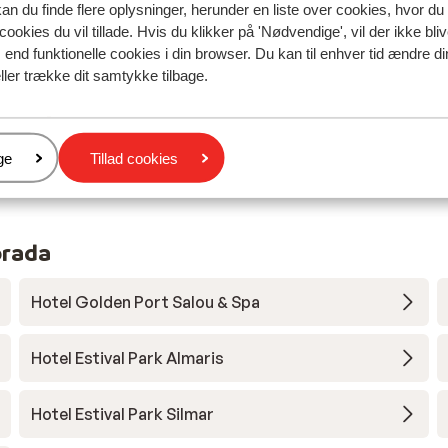
kan du finde flere oplysninger, herunder en liste over cookies, hvor du
cookies du vil tillade. Hvis du klikker på 'Nødvendige', vil der ikke bli
siden
Fabelagtig
for 2 uger 
10
end funktionelle cookies i din browser. Du kan til enhver tid ændre d
Geweldig hotel met propere kamers en heerlijk ete
Geweldig hotel met propere kamers en heerlijk ete
ller trække dit samtykke tilbage.
Oversæt til dansk (DA)
Gunther
Med familie
er
ge
Tillad cookies
orada
Hotel Golden Port Salou & Spa
Hotel Estival Park Almaris
Hotel Estival Park Silmar