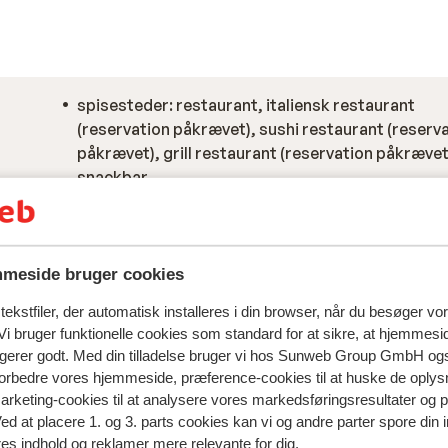
spisesteder: restaurant, italiensk restaurant
(reservation påkrævet), sushi restaurant (reserv
påkrævet), grill restaurant (reservation påkrævet
snackbar
barer: bar antal: 5, lobbybar, sky bar, poolbar,
strandbar
meside bruger cookies
ekstfiler, der automatisk installeres i din browser, når du besøger vo
i bruger funktionelle cookies som standard for at sikre, at hjemmesi
ngerer godt. Med din tilladelse bruger vi hos Sunweb Group GmbH ogs
 forbedre vores hjemmeside, præference-cookies til at huske de oplys
marketing-cookies til at analysere vores markedsføringsresultater og 
Ved at placere 1. og 3. parts cookies kan vi og andre parter spore din
res indhold og reklamer mere relevante for dig.