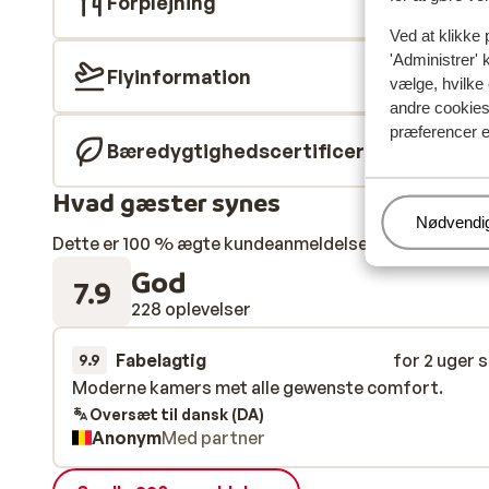
Forplejning
Ved at klikke 
'Administrer' 
Flyinformation
vælge, hvilke 
andre cookies 
præferencer e
Bæredygtighedscertificeret
Hvad gæster synes
Administr
Nødvendi
Dette er 100 % ægte kundeanmeldelser, der ærligt af
God
7.9
228 oplevelser
Fabelagtig
for 2 uger 
9.9
Moderne kamers met alle gewenste comfort.
Moderne kamers met alle gewenste comfort.
Oversæt til dansk (DA)
Anonym
Med partner