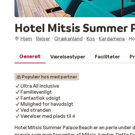
Hotel Mitsis Summer 
Hjem
Rejser
Grækenland
Kos
Kardamena
Ho
Generelt
Værelsestyper
Faciliteter
Pr
Populær hos med partner
Ultra All Inclusive
Familievenligt
Fantastisk udsigt
Mulighed for havudsigt
Ved stranden
Værelser med plads til 4
Hotel Mitsis Summer Palace Beach er en perle under 
præcis som man forventer af Mitsis-kæden. Dette fant