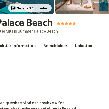
Se alle 24 billeder
Palace Beach
tel Mitsis Summer Palace Beach
aktisk information
Anmeldelser
Lokation
den græske sol på den smukke ø Kos,
astiske 5-stjernede hotel ligger lige ved