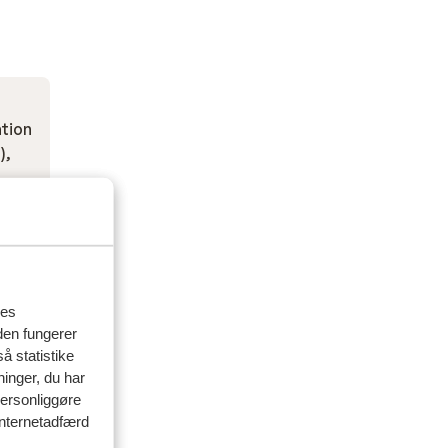
ation
),
res
den fungerer
å statistike
ninger, du har
personliggøre
 internetadfærd