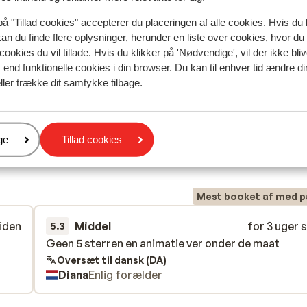
på "Tillad cookies" accepterer du placeringen af alle cookies. Hvis du 
kan du finde flere oplysninger, herunder en liste over cookies, hvor du
cookies du vil tillade. Hvis du klikker på 'Nødvendige', vil der ikke bli
end funktionelle cookies i din browser. Du kan til enhver tid ændre d
ller trække dit samtykke tilbage.
er
ge
Tillad cookies
spejler deres oplevelser med vores produkt.
Mere om anmel
Mest booket af med p
siden
Middel
for 3 uger 
5.3
Geen 5 sterren en animatie ver onder de maat
Geen 5 sterren en animatie ver onder de maat
Oversæt til dansk (DA)
Diana
Enlig forælder