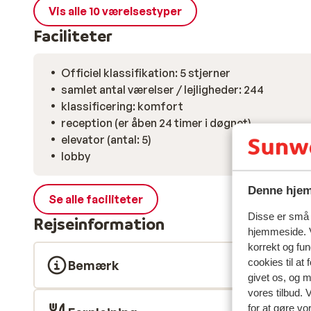
Vis alle 10 værelsestyper
Faciliteter
Officiel klassifikation: 5 stjerner
samlet antal værelser / lejligheder: 244
klassificering: komfort
reception (er åben 24 timer i døgnet)
elevator (antal: 5)
lobby
Denne hjem
Se alle faciliteter
Disse er små t
Rejseinformation
hjemmeside. V
korrekt og fu
cookies til at
Bemærk
givet os, og 
vores tilbud. 
for at gøre vo