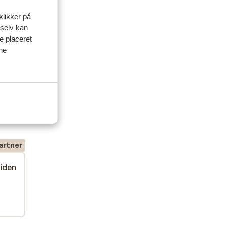
klikker på
 selv kan
ve placeret
ine
delser
artner
siden