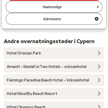
Afstand til nærmeste kiosk ca. 100 meter
Nødvendige
Nærmeste apotek ca. 200 meter
Nærmeste læge i nærheden af
overnatningsstedet doctor on call in hotel
Administrer
Nærmeste hospital ca. 5,0 kilometer
Andre overnatningssteder i Cypern
Hotel Grecian Park
Amanti – MadeForTwo Hotels – voksenhotel
Flamingo Paradise Beach Hotel – Voksenhotel
Hotel NissiBlu Beach Resort
Hôtel Okeanos Beach