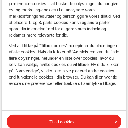
præference-cookies til at huske de oplysninger, du har givet
os, og marketing-cookies til at analysere vores
markedsføringsresultater og personliggøre vores tilbud. Ved
Se på kort
at placere 1. og 3. parts cookies kan vi og andre parter
spore din internetadfærd for at gøre vores indhold og
reklamer mere relevante for dig.
Ved at klikke på "Tillad cookies" accepterer du placeringen
af alle cookies. Hvis du klikker på 'Administrer' kan du finde
I området
flere oplysninger, herunder en liste over cookies, hvor du
Ved stranden (sandstrand, udendørs møbler
selv kan vælge, hvilke cookies du vil tillade. Hvis du klikker
(gratis): parasol, liggestole)
på 'Nødvendige', vil der ikke blive placeret andre cookies
I udkanten af centrum
end funktionelle cookies i din browser. Du kan til enhver tid
Afstand til det gamle centrum ca. 5,7 kilometer
ændre dine præferencer eller trække dit samtykke tilbage.
Afstand til lufthavn Larnaca: ca. 68 kilometer:
Paphos: ca. 65 kilometer
Afstand til havnen ca. 6 kilometer
Afstand til busstoppested ca. 5 meter
Afstand til pengeautomat ca. 100 meter
Tillad cookies
Afstand til nærmeste butikker ca. 100 meter