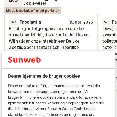
5 oplevelser
Mest booket af med partner
Fabelagtig
15. apr. 2025
Fa
8.9
9.1
Prachtig hotel gelegen aan een drukke
Prachtig hotel gelegen aan een drukke
Onwijs 
Onwijs 
straat (landzijde), deze zou ik niet kiezen.
straat (landzijde), deze zou ik niet kiezen.
zwemba
zwemba
Wij hadden onze intrek in een Deluxe
Wij hadden onze intrek in een Deluxe
toilett
toilett
Zeezijde echt fantastisch. Heerlijke
Zeezijde echt fantastisch. Heerlijke
hotel i
hotel i
bedden met dikke kussens aan het
bedden met dikke kussens aan het
meer be
meer be
zwembad en strandje. En in de buurt fijne
zwembad en strandje. En in de buurt fijne
Overs
restaurants.
restaurants.
Oversæt til dansk (DA)
Denne hjemmeside bruger cookies
Brenda
Ano
Med partner
Med 
Disse er små tekstfiler, der automatisk installeres i din
browser, når du besøger vores hjemmeside. Vi
Se alle 5 anmeldelser
bruger funktionelle cookies som standard for at sikre, at
hjemmesiden fungerer korrekt og fungerer godt. Med din
Lokation
tilladelse bruger vi hos Sunweb Group GmbH også
statistike cookies til at forbedre vores hjemmeside,