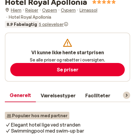
Hotel Royal Apollonia
Hjem
Rejser
Cypern
Cypern
Limassol
Hotel Royal Apollonia
8.9 Fabelagtig
5 oplevelser
Vi kunne ikke hente startprisen
Se alle priser og rabatter i oversigten.
Se priser
Generelt
Værelsestyper
Faciliteter
Prakti
Populær hos med partner
Elegant hotel lige ved stranden
Swimmingpool med swim-up bar