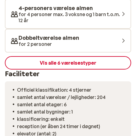
kan du mod et mindre tillæg tilkøbe helpension, således
4-personers værelse almen
at du kan spise alle feriens måltider på hotellet. Vi
for 4 personer max. 3 voksne og 1 barn t.o.m.
anbefaler Hotel Tropic Park til alle, som vil nyde ferien i
12 år
Malgrat de Mar i komfortable omgivelser tæt ved
stranden.
Dobbeltværelse almen
for 2 personer
Vis alle 6 værelsestyper
Faciliteter
Officiel klassifikation: 4 stjerner
samlet antal værelser / lejligheder: 204
samlet antal etager: 6
samlet antal bygninger: 1
klassificering: enkelt
reception (er åben 24 timer i døgnet)
elevator (antal: 2)