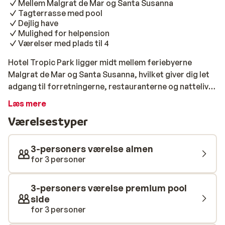
Mellem Malgrat de Mar og Santa Susanna
Tagterrasse med pool
Dejlig have
Mulighed for helpension
Værelser med plads til 4
Hotel Tropic Park ligger midt mellem feriebyerne
Malgrat de Mar og Santa Susanna, hvilket giver dig let
adgang til forretningerne, restauranterne og nattelivet
i begge byerne. Samtidig bor du kun et stenkast fra den
Læs mere
dejlige sandstrand, som let nås via en tunnel under
Værelsestyper
strandboulevarden. Hotel Tropic Park har to
swimmingpools; den ene beliggende på hotellets
tagterrasse med en vidunderlig udsigt over
3-personers værelse almen
Middelhavet. Til hotellet hører også en skøn have med
for 3 personer
solsenge, som indbyder til afslapning i solen. For
børnene er her både en børnepool samt legeplads og
3-personers værelse premium pool
en børneklub (her tales ikke dansk), hvor børnene kan
side
deltage i forskellige sjove aktiviteter. Dit ophold på
for 3 personer
Hotel Tropic Park er med halvpension, og har du lyst,