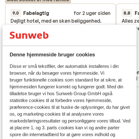
Fabelagtig
for 2 uger siden
F
9.0
8.8
Dejligt hotel, med en skøn beliggenhed.
Dejligt hotel, med en skøn beliggenhed.
Alles z
Alles z
Med mulighed for at tage toget en tur til
Med mulighed for at tage toget en tur til
Overs
Barcelona. Venligt personale. Pæne og
Barcelona. Venligt personale. Pæne og
moderne værelser. Rigtig god mad.
moderne værelser. Rigtig god mad.
Fantastisk med en pool på taget, som kun
Fantastisk med en pool på taget, som kun
Denne hjemmeside bruger cookies
er for voksne. Alt i alt en virkelig god
er for voksne. Alt i alt en virkelig god
oplevelse/ ferie.
oplevelse/ ferie.
Disse er små tekstfiler, der automatisk installeres i din
Gitte
Ano
browser, når du besøger vores hjemmeside. Vi
Med familie
Med 
bruger funktionelle cookies som standard for at sikre, at
hjemmesiden fungerer korrekt og fungerer godt. Med din
Se alle 80 anmeldelser
tilladelse bruger vi hos Sunweb Group GmbH også
statistike cookies til at forbedre vores hjemmeside,
Lokation
præference-cookies til at huske de oplysninger, du har givet
os, og marketing-cookies til at analysere vores
markedsføringsresultater og personliggøre vores tilbud. Ved
at placere 1. og 3. parts cookies kan vi og andre parter
spore din internetadfærd for at gøre vores indhold og