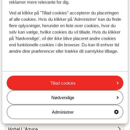
Se på kort
reklamer mere relevante for dig.
Ved at klikke på "Tillad cookies" accepterer du placeringen
af alle cookies. Hvis du klikker på 'Administrer' kan du finde
flere oplysninger, herunder en liste over cookies, hvor du
selv kan vælge, hvilke cookies du vil tillade. Hvis du klikker
I området
på 'Nødvendige', vil der ikke blive placeret andre cookies
Afstand til stranden ca. 100 meter (sandstrand)
end funktionelle cookies i din browser. Du kan til enhver tid
Afstand til centrum: ca. 800 meter
ændre dine præferencer eller trække dit samtykke tilbage.
Afstand til togstation ca. 600 meter
Afstand til nærmeste kiosk ca. 20 meter
Nærmeste restaurant ca. 100 meter
Tillad cookies
Andre overnatningssteder i Costa
Brava
Nødvendige
Administrer
Hotel Melia Lloret de Mar
Hotel L'Azure