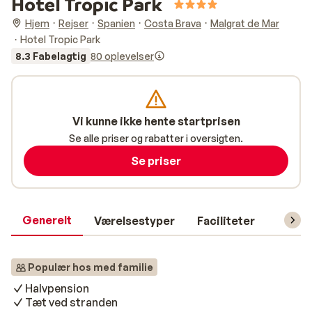
Hotel Tropic Park
Hjem
Rejser
Spanien
Costa Brava
Malgrat de Mar
Hotel Tropic Park
8.3 Fabelagtig
80 oplevelser
Vi kunne ikke hente startprisen
Se alle priser og rabatter i oversigten.
Se priser
Generelt
Værelsestyper
Faciliteter
Prakti
Populær hos med familie
Halvpension
Tæt ved stranden