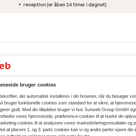
reception (er åben 24 timer i døgnet)
meside bruger cookies
ekstfiler, der automatisk installeres i din browser, når du besøger vo
i bruger funktionelle cookies som standard for at sikre, at hjemmesi
ngerer godt. Med din tilladelse bruger vi hos Sunweb Group GmbH ogs
 forbedre vores hjemmeside, præference-cookies til at huske de oplys
spejler deres oplevelser med vores produkt.
Mere om anmel
marketing-cookies til at analysere vores markedsføringsresultater og 
Ved at placere 1. og 3. parts cookies kan vi og andre parter spore din