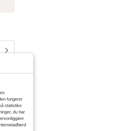
res
den fungerer
å statistike
ninger, du har
delser
personliggøre
 internetadfærd