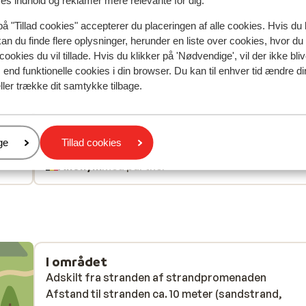
res indhold og reklamer mere relevante for dig.
Mest booket af med p
på "Tillad cookies" accepterer du placeringen af alle cookies. Hvis du 
siden
Fabelagtig
6. maj
8.0
kan du finde flere oplysninger, herunder en liste over cookies, hvor du
n
n
Chambre située dans une annexe, plus proche d'un
Chambre située dans une annexe, plus proche d'un
cookies du vil tillade. Hvis du klikker på 'Nødvendige', vil der ikke bli
Fijne
Fijne
que de 4
que de 4
end funktionelle cookies i din browser. Du kan til enhver tid ændre d
Oversæt til dansk (DA)
ller trække dit samtykke tilbage.
je
e...
er
ge
Tillad cookies
Anonym
Med partner
erg
ens
 ons
was.
. De
ng
I området
rants
Adskilt fra stranden af strandpromenaden
ind
Afstand til stranden ca. 10 meter (sandstrand,