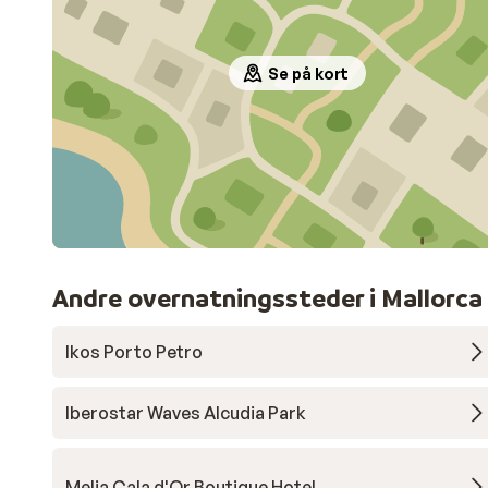
Se på kort
Andre overnatningssteder i Mallorca
Ikos Porto Petro
Iberostar Waves Alcudia Park
Melia Cala d'Or Boutique Hotel