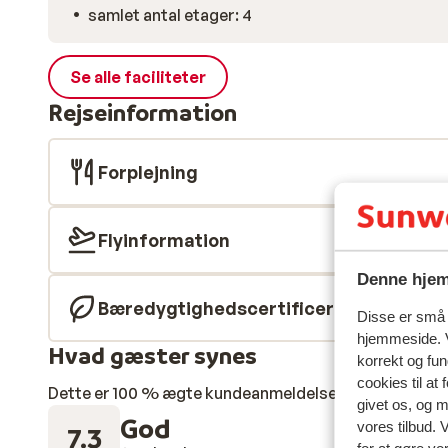
samlet antal etager: 4
Se alle faciliteter
Rejseinformation
Forplejning
Flyinformation
Denne hjem
Bæredygtighedscertificeret
Disse er små t
hjemmeside. V
Hvad gæster synes
korrekt og fu
cookies til at
Dette er 100 % ægte kundeanmeldelser, der ærligt af
givet os, og 
God
vores tilbud. 
7.3