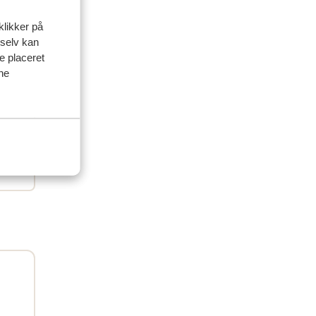
artner
klikker på
 2026
 selv kan
 3*
 3*
ve placeret
ine