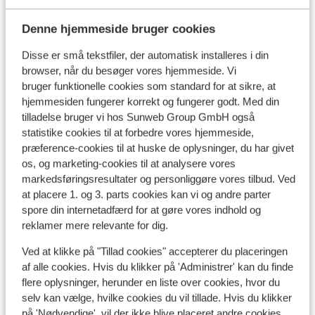
(ferie)verdener her!
Hvad gæster synes
Denne hjemmeside bruger cookies
Dette er 100 % ægte kundeanmeldelser, der ærligt
Disse er små tekstfiler, der automatisk installeres i din
afspejler deres oplevelser med vores produkt.
browser, når du besøger vores hjemmeside. Vi
Mere om anmeldelser
bruger funktionelle cookies som standard for at sikre, at
hjemmesiden fungerer korrekt og fungerer godt. Med din
Mest booket af med partner
tilladelse bruger vi hos Sunweb Group GmbH også
God
25. jun. 2024
statistike cookies til at forbedre vores hjemmeside,
6.6
præference-cookies til at huske de oplysninger, du har givet
Te duur, afgelegen, dure dinerkaart, zo'n
Te duur, afgelegen, dure dinerkaart, zo'n
os, og marketing-cookies til at analysere vores
onbeschofte man bij autohuur, João, privé bellen
onbeschofte man bij autohuur, João, privé bellen
markedsføringsresultater og personliggøre vores tilbud. Ved
zonder te praten met ons, met gebarentaal onze
zonder te praten met ons, met gebarentaal onze
at placere 1. og 3. parts cookies kan vi og andre parter
VISA in apparaat doen. Ik vroeg waarvoor?
VISA in apparaat doen. Ik vroeg waarvoor?
spore din internetadfærd for at gøre vores indhold og
Vriendelijke collega zei, 50 euro voor tolweg.
Vriendelijke collega zei, 50 euro voor tolweg.
reklamer mere relevante for dig.
Oversæt til dansk (DA)
Lucy
Ved at klikke på "Tillad cookies" accepterer du placeringen
Med partner
af alle cookies. Hvis du klikker på 'Administrer' kan du finde
flere oplysninger, herunder en liste over cookies, hvor du
selv kan vælge, hvilke cookies du vil tillade. Hvis du klikker
Se alle 1 anmeldelser
på 'Nødvendige', vil der ikke blive placeret andre cookies