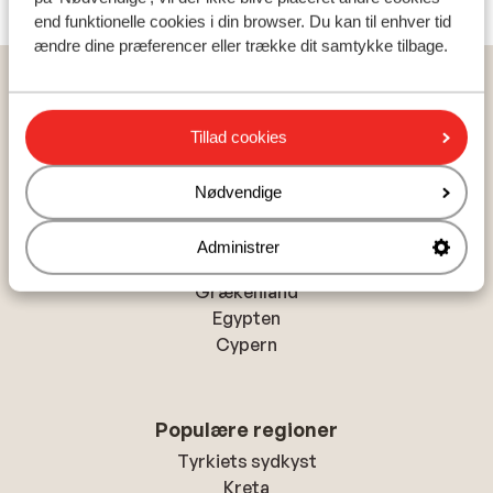
end funktionelle cookies i din browser. Du kan til enhver tid
ændre dine præferencer eller trække dit samtykke tilbage.
Hjem
Rejser
Portugal
Costa de Lisboa
Costa de Caparica
Crowne Plaza Caparica Lisbon
Tillad cookies
Nødvendige
Populære lande
Administrer
Tyrkiet
Grækenland
Egypten
Cypern
Populære regioner
Tyrkiets sydkyst
Kreta