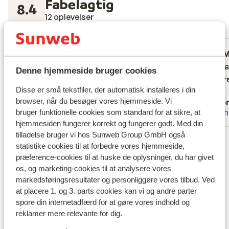
Fabelagtig
8.4
12 oplevelser
Mest booket af med familie
God
14. mar. 2026
M
7.4
4.4
2 persoons studio zonder balkon wel met
2 persoons studio zonder balkon wel met
Niet w
Niet w
Denne hjemmeside bruger cookies
raam maar geen uitzicht
raam maar geen uitzicht
Overs
Disse er små tekstfiler, der automatisk installeres i din
Oversæt til dansk (DA)
browser, når du besøger vores hjemmeside. Vi
Anonym
Ano
Med partner
Venn
bruger funktionelle cookies som standard for at sikre, at
hjemmesiden fungerer korrekt og fungerer godt. Med din
tilladelse bruger vi hos Sunweb Group GmbH også
Se alle 12 anmeldelser
statistike cookies til at forbedre vores hjemmeside,
Lokation
præference-cookies til at huske de oplysninger, du har givet
os, og marketing-cookies til at analysere vores
markedsføringsresultater og personliggøre vores tilbud. Ved
at placere 1. og 3. parts cookies kan vi og andre parter
spore din internetadfærd for at gøre vores indhold og
reklamer mere relevante for dig.
Se på kort