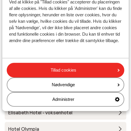
Ved at klikke på "Tillad cookies" accepterer du placeringen
af alle cookies. Hvis du klikker på 'Administrer' kan du finde
flere oplysninger, herunder en liste over cookies, hvor du
selv kan vælge, hvilke cookies du vil tillade. Hvis du klikker
I området
på 'Nødvendige', vil der ikke blive placeret andre cookies
I centrum
end funktionelle cookies i din browser. Du kan til enhver tid
I et skovområde
ændre dine præferencer eller trække dit samtykke tilbage.
Afstand til nærmeste kiosk ca. 200 meter
Nærmeste restaurant ca. 20 meter
Rolig beliggenhed
Tillad cookies
Andre overnatningssteder i Tyrol
Nødvendige
Hotel & Gasthof Perauer
Administrer
Elisabeth Hotel - voksenhotel
Hotel Olympia