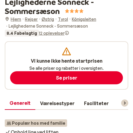
Lejlighederne Sonneck -
Sommersæson
Hjem
Rejser
Østrig
Tyrol
Königsleiten
Lejlighederne Sonneck - Sommersæson
8.4 Fabelagtig
12 oplevelser
Vi kunne ikke hente startprisen
Se alle priser og rabatter i oversigten.
Se priser
Generelt
Værelsestyper
Faciliteter
Prakti
Populær hos med familie
Ophold lige ved liften