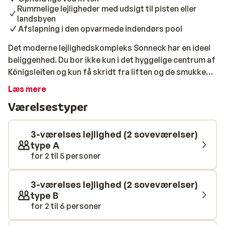
Rummelige lejligheder med udsigt til pisten eller
landsbyen
Afslapning i den opvarmede indendørs pool
Det moderne lejlighedskompleks Sonneck har en ideel
beliggenhed. Du bor ikke kun i det hyggelige centrum af
Königsleiten og kun få skridt fra liften og de smukke
vandrestier, men også i et dejligt skovområde.
Læs mere
Komplekset består af to dele: hovedbygningen og
Værelsestyper
nybygningen, som er forbundet med hinanden. Du kan
vælge mellem forskellige typer moderne lejligheder,
fordelt på begge bygninger. Til hver lejlighed hører en
3-værelses lejlighed (2 soveværelser)
parkeringsplads i garagen, og der ligger bløde
type A
for 2 til 5 personer
badekåber klar på badeværelset. Den nye del af
Lejlighederne Sonneck har en indendørs pool med en
fantastisk panoramaudsigt over Zillertal. Ud over den
3-værelses lejlighed (2 soveværelser)
smukke opvarmede pool finder du også en sauna og en
type B
infrarød kabine i wellnesscentret. Når du bestiller
for 2 til 6 personer
morgenbrød ved receptionen, bliver det leveret tidligt