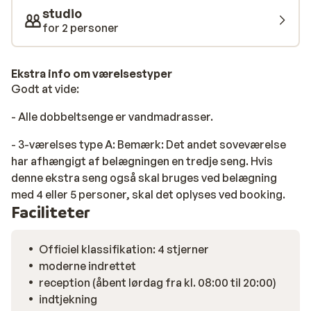
om morgenen til døren til din lejlighed, så du kan nyde
studio
en frisk morgenmad. Til aftensmad kan du besøge en
for 2 personer
af de hyggelige restauranter i centrum, den tilhørende
pizzeria, eller lave noget lækkert i dit eget køkken.
Ekstra info om værelsestyper
Godt at vide:
- Alle dobbeltsenge er vandmadrasser.
- 3-værelses type A: Bemærk: Det andet soveværelse
har afhængigt af belægningen en tredje seng. Hvis
denne ekstra seng også skal bruges ved belægning
med 4 eller 5 personer, skal det oplyses ved booking.
Faciliteter
Officiel klassifikation: 4 stjerner
moderne indrettet
reception (åbent lørdag fra kl. 08:00 til 20:00)
indtjekning