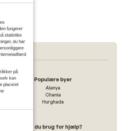
res
den fungerer
å statistike
ninger, du har
personliggøre
 internetadfærd
klikker på
 selv kan
Populære byer
ve placeret
Alanya
ine
Chania
Hurghada
Har du brug for hjælp?