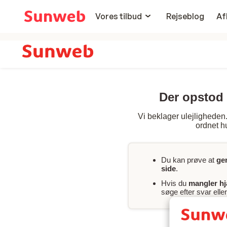
Vores tilbud
Rejseblog
Af
Der opstod 
Vi beklager ulejligheden. 
ordnet hu
Du kan prøve at
ge
side
.
Hvis du
mangler h
søge efter svar ell