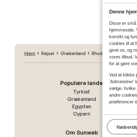
Fin
Denne hjem
Disse er små t
hjemmeside. V
korrekt og fu
cookies til at
givet os, og 
Hjem
Rejser
Grækenland
Rhodos
Lindos
A
vores tilbud. 
for at gøre vo
Ved at klikke 
'Administrer' 
Populære lande
vælge, hvilke 
Tyrkiet
andre cookies 
Grækenland
præferencer e
Egypten
Cypern
Administr
Nødvendi
Om Sunweb