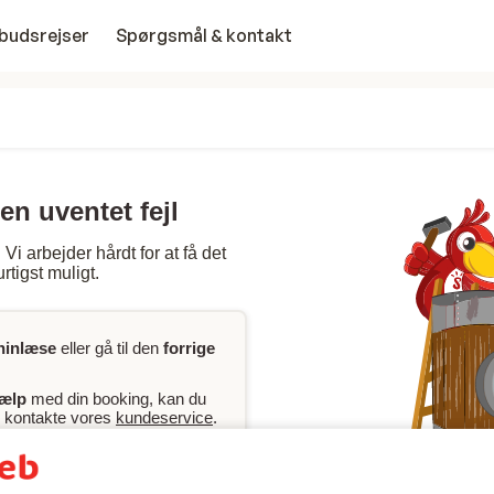
budsrejser
Spørgsmål & kontakt
en uventet fejl
Vi arbejder hårdt for at få det
rtigst muligt.
ninlæse
eller gå til den
forrige
jælp
med din booking, kan du
er kontakte vores
kundeservice
.