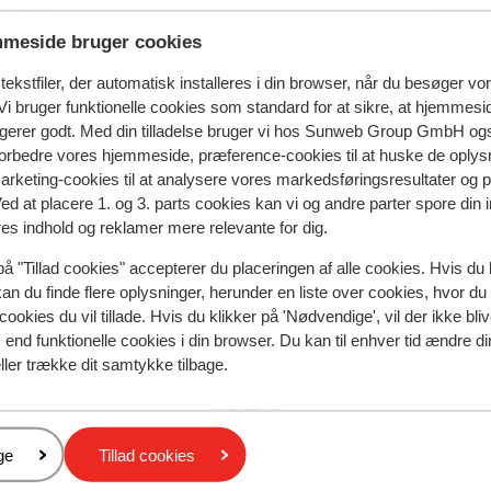
d rejse
meside bruger cookies
ekstfiler, der automatisk installeres i din browser, når du besøger vo
i bruger funktionelle cookies som standard for at sikre, at hjemmesi
ngerer godt. Med din tilladelse bruger vi hos Sunweb Group GmbH ogs
 forbedre vores hjemmeside, præference-cookies til at huske de oplys
marketing-cookies til at analysere vores markedsføringsresultater og 
ulus Lindos Rhodes, Curio Collection by Hilton
Ved at placere 1. og 3. parts cookies kan vi og andre parter spore din
res indhold og reklamer mere relevante for dig.
på "Tillad cookies" accepterer du placeringen af alle cookies. Hvis du 
kan du finde flere oplysninger, herunder en liste over cookies, hvor du
Populære regioner
cookies du vil tillade. Hvis du klikker på 'Nødvendige', vil der ikke bli
Tyrkiets sydkyst
end funktionelle cookies i din browser. Du kan til enhver tid ændre d
Kreta
ller trække dit samtykke tilbage.
Mallorca
Madeira
er
ge
Tillad cookies
Privatlivspolitik & cookies