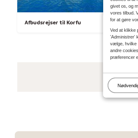
givet os, og 
vores tilbud. 
for at gøre vo
Afbudsrejser til Korfu
Afbuds
Ved at klikke 
'Administrer' 
vælge, hvilke 
andre cookies 
præferencer e
Administr
Nødvendi