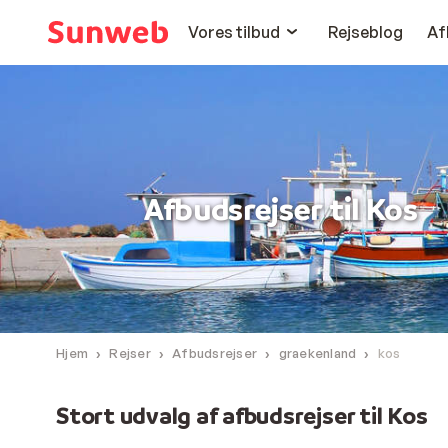
Vores tilbud
Rejseblog
Af
Afbudsrejser til Kos
Hjem
Rejser
Afbudsrejser
graekenland
kos
Stort udvalg af afbudsrejser til Kos