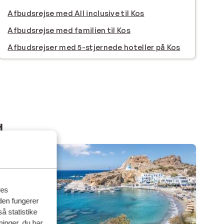
Afbudsrejse med All inclusive til Kos
Afbudsrejse med familien til Kos
Afbudsrejser med 5-stjernede hoteller på Kos
d
res
den fungerer
å statistike
ninger, du har