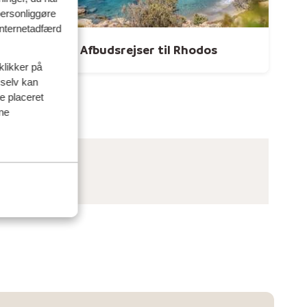
personliggøre
 internetadfærd
thos
Afbudsrejser til Rhodos
klikker på
 selv kan
ve placeret
ine