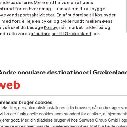
ende badeferie. Mere end halvdelen af øens
 strand for en hver smag – uanset om du vil bygge
ove vandsportsaktiviteter. En
afbudsrejse
til Kos byder
 med fordel leje en cykel og cykle rundt mellem øens
er, så skal du besøge
Kos by
, når mørket falder på og
inde alle vores
afbudsrejser til Grækenland
her.
Andre populære destinationer i Grækenlan
meside bruger cookies
ekstfiler, der automatisk installeres i din browser, når du besøger vo
i bruger funktionelle cookies som standard for at sikre, at hjemmesi
ngerer godt. Med din tilladelse bruger vi hos Sunweb Group GmbH ogs
 forbedre vores hjemmeside, præference-cookies til at huske de oplys