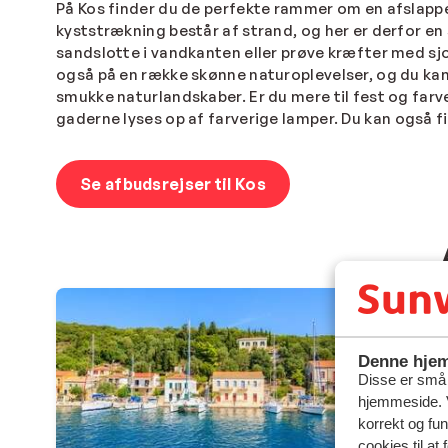
På Kos finder du de perfekte rammer om en afslapp
kyststrækning består af strand, og her er derfor en
sandslotte i vandkanten eller prøve kræfter med sj
også på en række skønne naturoplevelser, og du kan
smukke naturlandskaber. Er du mere til fest og farv
gaderne lyses op af farverige lamper
. Du kan også f
Se afbudsrejser til Kos
Denne hjem
Disse er små t
hjemmeside. V
korrekt og fu
cookies til at