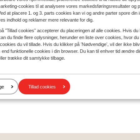
marketing-cookies til at analysere vores markedsføringsresultater og 
Ved at placere 1. og 3. parts cookies kan vi og andre parter spore din
res indhold og reklamer mere relevante for dig.
rejser til Kreta
Afbudsrejser til Zakyn
på "Tillad cookies" accepterer du placeringen af alle cookies. Hvis du 
kan du finde flere oplysninger, herunder en liste over cookies, hvor du
cookies du vil tillade. Hvis du klikker på 'Nødvendige', vil der ikke bli
end funktionelle cookies i din browser. Du kan til enhver tid ændre d
ller trække dit samtykke tilbage.
er
ge
Tillad cookies