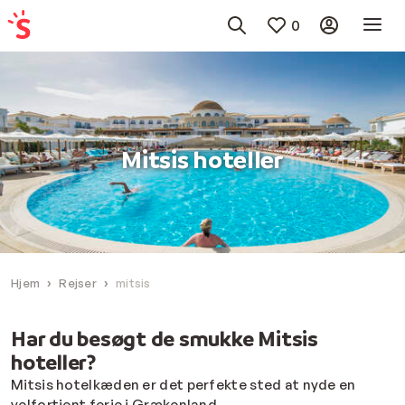
0
Mitsis hoteller
Hjem
Rejser
mitsis
Har du besøgt de smukke Mitsis
hoteller?
Mitsis hotelkæden er det perfekte sted at nyde en
velfortjent ferie i Grækenland