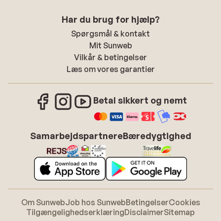
Har du brug for hjælp?
Spørgsmål & kontakt
Mit Sunweb
Vilkår & betingelser
Læs om vores garantier
Betal sikkert og nemt
Samarbejdspartnere
Bæredygtighed
Om Sunweb
Job hos Sunweb
Betingelser
Cookies
Tilgængelighedserklæring
Disclaimer
Sitemap