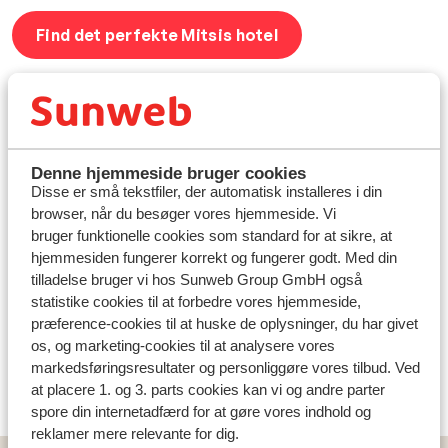
Find det perfekte Mitsis hotel
Bygget af et stærkt fundament
✔
Smukke familiehoteller i Grækenland
Denne hjemmeside bruger cookies
✔
Bo på fire eller femstjernede hoteller
Disse er små tekstfiler, der automatisk installeres i din
✔
Perfekte beliggenheder
browser, når du besøger vores hjemmeside. Vi
bruger funktionelle cookies som standard for at sikre, at
✔
Meget værd for pengene
hjemmesiden fungerer korrekt og fungerer godt. Med din
tilladelse bruger vi hos Sunweb Group GmbH også
statistike cookies til at forbedre vores hjemmeside,
præference-cookies til at huske de oplysninger, du har givet
os, og marketing-cookies til at analysere vores
markedsføringsresultater og personliggøre vores tilbud. Ved
at placere 1. og 3. parts cookies kan vi og andre parter
spore din internetadfærd for at gøre vores indhold og
reklamer mere relevante for dig.