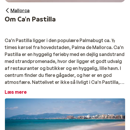
Mallorca
Om Ca'n Pastilla
Ca'n Pastilla ligger i den populære Palmabugt ca. ½
times kørsel fra hovedstaden, Palma de Mallorca. Ca'n
Pastilla er en hyggelig ferieby med en dejlig sandstrand
med strandpromenade, hvor der ligger et godt udvalg
af restauranter og butikker og en hyggelig, lille havn. I
centrum finder du flere gågader, og her er en god
atmosfære. Nattelivet er ikke så livligt i Ca'n Pastilla,
men hvis du er i festhumør, finder du et stort udvalg af
Læs mere
barer og klubber i nabobyen, El Arenal samt i storbyen,
Palma de Mallorca.
Ca'n Pastilla anbefales både til familier og voksne, der
rejser uden børn. Den gode strand og det rolige tempo i