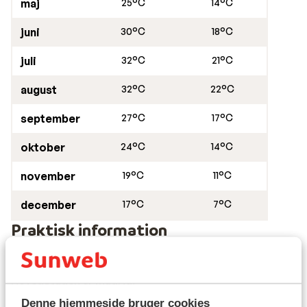
maj
25°C
14°C
juni
30°C
18°C
juli
32°C
21°C
august
32°C
22°C
september
27°C
17°C
oktober
24°C
14°C
november
19°C
11°C
december
17°C
7°C
Praktisk information
Hovedstad:
Hovedstaden er Madrid.
Denne hjemmeside bruger cookies