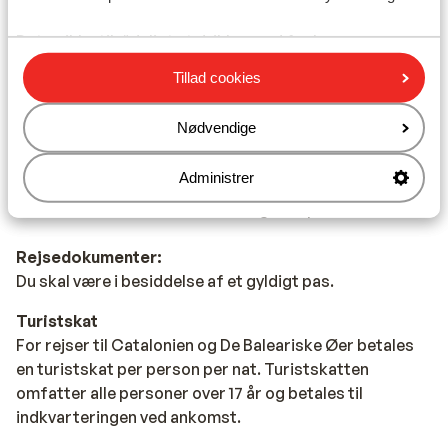
Vand:
Det er ikke tilrådeligt at drikke vand fra hanen.
Tillad cookies
Mad:
Typiske spanske retter er tapas (små snacks) og paella
Nødvendige
(ris med skalddyr).
Administrer
Mobiltelefon:
Din danske mobiltelefon virker også i Spanien.
Rejsedokumenter:
Du skal være i besiddelse af et gyldigt pas.
Turistskat
For rejser til Catalonien og De Baleariske Øer betales
en turistskat per person per nat. Turistskatten
omfatter alle personer over 17 år og betales til
indkvarteringen ved ankomst.