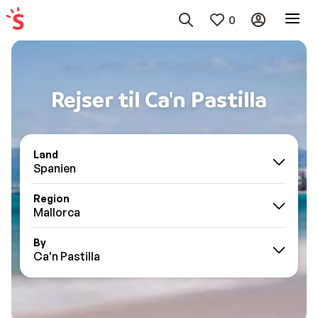
0
Rejser til Ca'n Pastilla
Land
Spanien
Region
Mallorca
By
Ca'n Pastilla