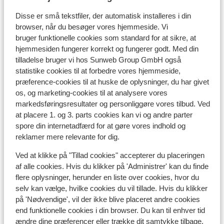
Tid:
Spanien har ingen tidsforskel med Danmark, undtagen
Disse er små tekstfiler, der automatisk installeres i din
browser, når du besøger vores hjemmeside. Vi
på de Kanariske Øer, der er de 1 time foran.
bruger funktionelle cookies som standard for at sikre, at
hjemmesiden fungerer korrekt og fungerer godt. Med din
Sprog:
tilladelse bruger vi hos Sunweb Group GmbH også
Det officielle sprog er spansk.
statistike cookies til at forbedre vores hjemmeside,
præference-cookies til at huske de oplysninger, du har givet
Penge:
os, og marketing-cookies til at analysere vores
Den officielle møntenhed er euroen.
markedsføringsresultater og personliggøre vores tilbud. Ved
at placere 1. og 3. parts cookies kan vi og andre parter
Drikkepenge:
spore din internetadfærd for at gøre vores indhold og
Det er normalt at give ca. 10% i drikkepenge på de
reklamer mere relevante for dig.
spanske barer og restauranter.
Ved at klikke på "Tillad cookies" accepterer du placeringen
af alle cookies. Hvis du klikker på 'Administrer' kan du finde
Strøm:
flere oplysninger, herunder en liste over cookies, hvor du
Strømforsyningen er ligesom i Danmark 220 volt.
selv kan vælge, hvilke cookies du vil tillade. Hvis du klikker
Stikkontaktet kan dog godt have en anden form. I det
på 'Nødvendige', vil der ikke blive placeret andre cookies
tilfælde kan du købe et mellemled i supermarkedet.
end funktionelle cookies i din browser. Du kan til enhver tid
ændre dine præferencer eller trække dit samtykke tilbage.