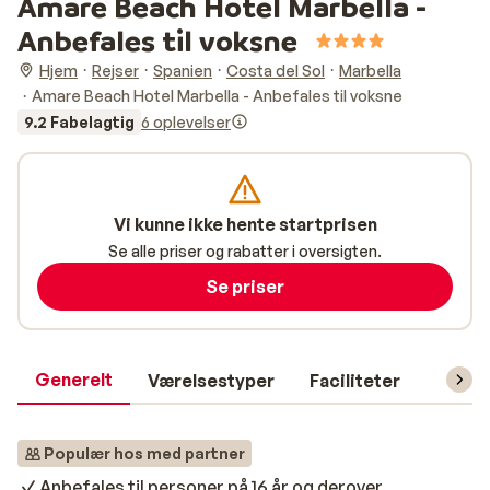
Amare Beach Hotel Marbella -
Anbefales til voksne
Hjem
Rejser
Spanien
Costa del Sol
Marbella
Amare Beach Hotel Marbella - Anbefales til voksne
9.2 Fabelagtig
6 oplevelser
Vi kunne ikke hente startprisen
Se alle priser og rabatter i oversigten.
Se priser
Generelt
Værelsestyper
Faciliteter
Prakti
Populær hos med partner
Anbefales til personer på 16 år og derover