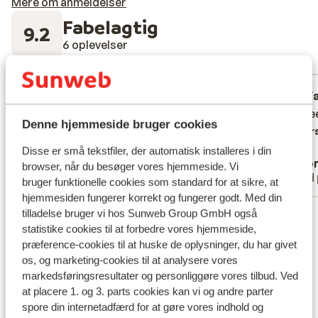
Mere om anmeldelser
Fabelagtig
9.2
6 oplevelser
Mest booket af med partner
God
for 3 uger siden
F
7.1
9.7
Alles ok in hotel juist zwembad te klein en
Alles ok in hotel juist zwembad te klein en
Zou gee
Zou gee
Denne hjemmeside bruger cookies
was enkel ontbijt geen halfpension .
was enkel ontbijt geen halfpension .
Overs
Oversæt til dansk (DA)
Disse er små tekstfiler, der automatisk installeres i din
Anonym
Ano
browser, når du besøger vores hjemmeside. Vi
Med partner
Med 
bruger funktionelle cookies som standard for at sikre, at
hjemmesiden fungerer korrekt og fungerer godt. Med din
Se alle 6 anmeldelser
tilladelse bruger vi hos Sunweb Group GmbH også
statistike cookies til at forbedre vores hjemmeside,
Lokation
præference-cookies til at huske de oplysninger, du har givet
os, og marketing-cookies til at analysere vores
markedsføringsresultater og personliggøre vores tilbud. Ved
at placere 1. og 3. parts cookies kan vi og andre parter
spore din internetadfærd for at gøre vores indhold og