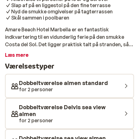
Slap af på en liggestol på den fine terrasse
Nyd de smukke omgivelser på tagterrassen
Skål sammen i poolbaren
Amare Beach Hotel Marbella er en fantastisk
indkvartering til en vidunderlig ferie på den smukke
Costa del Sol. Det ligger praktisk talt på stranden, så
du kan rulle dit håndklæde ud og nyde solen og havet
Læs mere
efter få skridt. Amare Beach Hotel Marbella er
Værelsestyper
moderne indrettet og har luksuriøse faciliteter. Den
fine swimmingpool i den tæt anlagte have og terrassen
er perfekt til at tilbringe dagen. Har du lyst til en drink?
Dobbeltværelse almen standard
Der er flere trendy barer, herunder en poolbar og en
for 2 personer
strandbar, så din yndlingsdrink er altid inden for
rækkevidde. På hotellets tag finder du hotellets
Dobbeltværelse Delvis sea view
rooftop-bar. Når du skåler på ferien her, har du
almen
samtidig en fantastisk udsigt over det
for 2 personer
omkringliggende område. Desuden serveres lækker
mad på dette hotel! Glædelig ferie!
Dobbeltværelse sea view almen