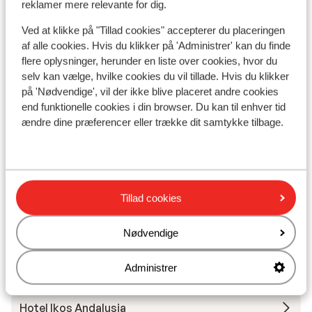
Se på kort
reklamer mere relevante for dig.
Ved at klikke på "Tillad cookies" accepterer du placeringen
af alle cookies. Hvis du klikker på 'Administrer' kan du finde
flere oplysninger, herunder en liste over cookies, hvor du
selv kan vælge, hvilke cookies du vil tillade. Hvis du klikker
I området
på 'Nødvendige', vil der ikke blive placeret andre cookies
Adskilt fra stranden af strandpromenaden
end funktionelle cookies i din browser. Du kan til enhver tid
Ved stranden (sandstrand, liggestole (gratis) ,
ændre dine præferencer eller trække dit samtykke tilbage.
parasol (gratis) )
Afstand til lufthavn ca. 50 kilometer
Afstand til busstoppested ca. 230 meter
Tillad cookies
Andre overnatningssteder i Costa del
Sol
Nødvendige
Administrer
Hotel H10 Croma Malaga
Hotel Ikos Andalusia