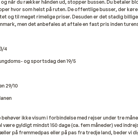
, og når du rækker hånden ud, stopper bussen. Du betaler blo
pper hvor som helst på ruten. De offentlige busser, der kør
itet og til meget rimelige priser. Desuden er det stadig billige
Danmark, men det anbefales at aftale en fast pris inden turens
3/4
 ungdoms- og sportsdag den 19/5
en 29/10
danen
behøver ikke visum i forbindelse med rejser under tre mån
kal være gyldigt mindst 150 dage (ca. fem måneder) ved indrej
fæller på fremmedpas eller på pas fra tredje land, beder vi di