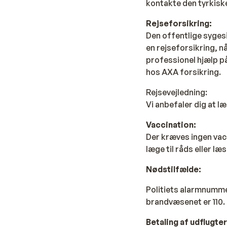
kontakte den tyrkisk
Rejseforsikring:
Den offentlige sygesi
en rejseforsikring, nå
professionel hjælp p
hos AXA forsikring.
Rejsevejledning
:
Vi anbefaler dig at l
Vaccination:
Der kræves ingen vacc
læge til råds eller l
Nødstilfælde:
Politiets alarmnummer
brandvæsenet er 110.
Betaling af udflugte