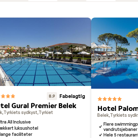
sidige Belek
oteller i Belek, hvor der er garanti for et uforglemmeligt opho
til Belek med rig mulighed for at finde det helt rigtige tilbud
ervice i Belek, bemærk dog venligst at guiden kun kan konta
sfer fra Antalya Lufthavn til Belek tager ca. 45 minutter, alt
 Belek.
Fabelagtig
8.9
tel Gural Premier Belek
Hotel Palom
k
Tyrkiets sydkyst
Tyrkiet
Belek
Tyrkiets sydk
ltra All Inclusive
Flere swimmingp
ækkert luksushotel
vandrutsjebaner
ange faciliteter
Hele 5 restauran