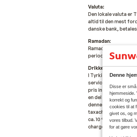
Valuta:
Den lokale valuta er 
altid til den mest fo
danske bank, betales
Ramadan
:
Ramadanen er en vigti
perioden. Dette gælde
Drikkepenge:
Denne hjem
I Tyrkiet er det kuty
servicebranchen er la
Disse er små t
pris inkluderer ikke 
hjemmeside. V
en del af den kultur,
korrekt og fu
denne skik og giver d
cookies til at
taxachauffører, lokal
givet os, og 
ca. 10 % af regningen
vores tilbud. 
charge” på regningen,
for at gøre vo