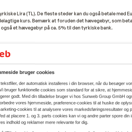
Tyrkiske Lira (TL). De fleste steder kan du også betale med E
rdelagtige kurs. Bemærk at foruden det hævegebyr, som betal
 også et hævegebyr på ca. 5% til den tyrkiske bank.
g højtid i Tyrkiet, og mange butikker og restauranter vil hold
r dog ikke altid i de turistede områder.
meside bruger cookies
me at give drikkepenge til ansatte i servicebranchen. Lønninge
ve, og de ansatte i servicefag lever delvist af deres drikke
ekstfiler, der automatisk installeres i din browser, når du besøger vo
drikkepenge, da det er et individuelt anliggende, og drikkep
i bruger funktionelle cookies som standard for at sikre, at hjemmesi
 som du vælger at besøge. Vi opfordrer til, at du følger og r
ngerer godt. Med din tilladelse bruger vi hos Sunweb Group GmbH ogs
rikkepenge til ansatte i servicefag, så som tjenere, rengør
 forbedre vores hjemmeside, præference-cookies til at huske de oplys
guider osv. På hoteller, restauranter, cafeer osv. forventes 
marketing-cookies til at analysere vores markedsføringsresultater og 
s pris i drikkepenge. Bemærk, at der enkelte steder er lagt e
Ved at placere 1. og 3. parts cookies kan vi og andre parter spore din
 i så tilfælde forventes du ikke at give yderligere drikkepen
res indhold og reklamer mere relevante for dig.