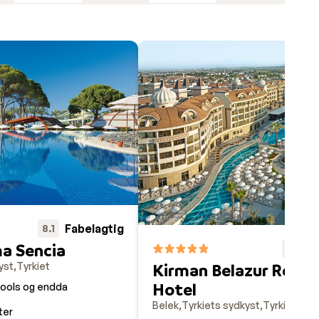
ld med
 til
ktes
Fabelagtig
8.1
a Sencia
F
8.9
yst
Tyrkiet
Kirman Belazur Resor
Hotel
ools og endda
Belek
Tyrkiets sydkyst
Tyrkiet
ter