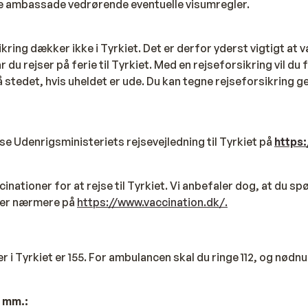
e ambassade vedrørende eventuelle visumregler.
kring dækker ikke i Tyrkiet. Det er derfor yderst vigtigt at
r du rejser på ferie til Tyrkiet. Med en rejseforsikring vil du 
å stedet, hvis uheldet er ude. Du kan tegne rejseforsikring
æse Udenrigsministeriets rejsevejledning til Tyrkiet på
https
inationer for at rejse til Tyrkiet. Vi anbefaler dog, at du sp
æser nærmere på
https://www.vaccination.dk/.
 i Tyrkiet er 155. For ambulancen skal du ringe 112, og nødn
r mm.: