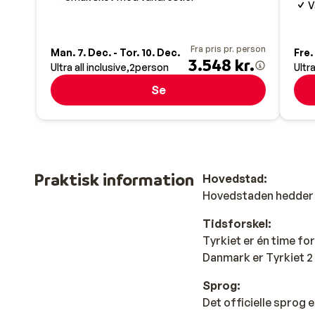
V
Fra pris pr. person
Man. 7. Dec. - Tor. 10. Dec.
Fre. 
3.548 kr.
Ultra all inclusive
2
person
Ultra
Se
Praktisk information
Hovedstad:
Hovedstaden hedder
Tidsforskel:
Tyrkiet er én time fo
Danmark er Tyrkiet 2 
Sprog:
Det officielle sprog e