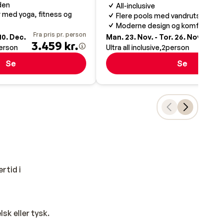
den
All-inclusive
r med yoga, fitness og
Flere pools med vandrutsjebane
Moderne design og komfortable
Fra pris pr. person
Fra pr
10. Dec.
Man. 23. Nov. - Tor. 26. Nov.
3.459 kr.
4.1
erson
Ultra all inclusive
2
person
Se
Se
rtid i
sk eller tysk.