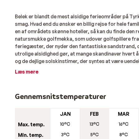
Belek er blandt de mest alsidige ferieområder på Tyr
smag. Hvad end du ønsker en billig rejse for hele famil
en af områdets skønne hoteller, så kan du finde den re
natursmukke golfmekka, som udover golfspillere fra h
feriegæster, der nyder den fantastiske sandstrand, d
utrolige alsidighed gør, at mange skandinaver hvert å
og de dejlige solskinstimer, der syntes at være uendel
her mødes den evigt grønne pinjeskov og det smukke,
Læs mere
Rejs billigt til Belek og nyd et ægte paradis fo
Lige bag den gyldne sandstrand ligger en række af Ty
Gennemsnitstemperaturer
landets bedste golfbaner. Atmosfæren er rolig med et
byder hotellerne på aktiviteter for enhver smag, hvor 
meste af døgnets timer året rundt. Belek har en skøn 
JAN
FEB
MAR
udforske området omkring hotellet, men også har mul
Max. temp.
10°C
13°C
16°C
Sydkystens hovedstad
Antalya
ligger ikke længere væk
Min. temp.
3°C
5°C
8°C
se de mange, historiske seværdigheder eller gå på o