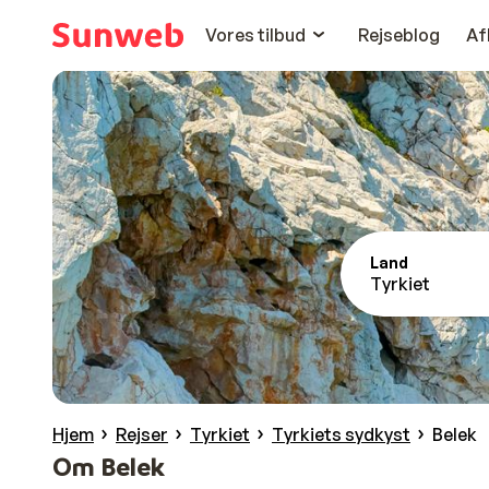
Vores tilbud
Rejseblog
Af
Land
Tyrkiet
Hjem
Rejser
Tyrkiet
Tyrkiets sydkyst
Belek
Om Belek