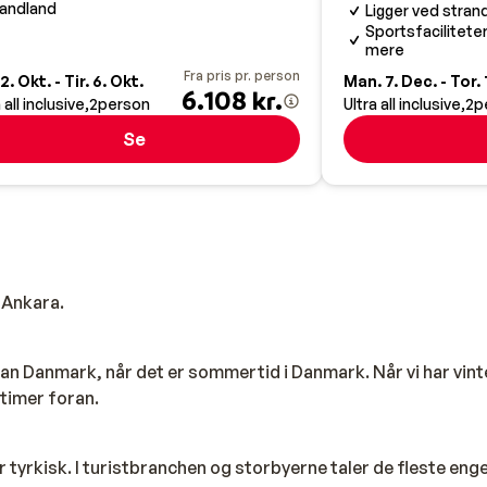
andland
Ligger ved stran
Sportsfacilitete
mere
Fra pris pr. person
2. Okt. - Tir. 6. Okt.
Man. 7. Dec. - Tor. 
6.108 kr.
 all inclusive
2
person
Ultra all inclusive
2
p
Se
 Ankara.
ran Danmark, når det er sommertid i Danmark. Når vi har vinte
timer foran.
r tyrkisk. I turistbranchen og storbyerne taler de fleste engel