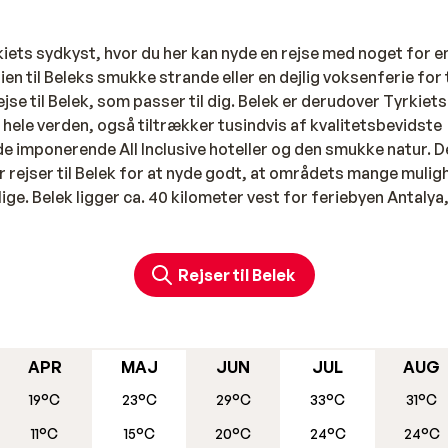
kiets sydkyst, hvor du her kan nyde en rejse med noget for e
ien til Beleks smukke strande eller en dejlig voksenferie for t
jse til Belek, som passer til dig. Belek er derudover Tyrkiets
ele verden, også tiltrækker tusindvis af kvalitetsbevidste
e imponerende All Inclusive hoteller og den smukke natur. D
r rejser til Belek for at nyde godt, at områdets mange muli
ige. Belek ligger ca. 40 kilometer vest for feriebyen Antalya
 azurblå hav.
r golfentusiaster
Rejser til Belek
rkiets bedste og mest luksuriøse hoteller samt en række af
 strejf af elegance, hvor end du bevæger dig. Både ude og 
børn og voksne vil finde underholdning og aktiviteter til det
beliggenhed på Tyrkiets solrige sydkyst, hvor du ikke blot k
APR
MAJ
JUN
JUL
AUG
ighed for opleve flere af kystens andre populære byer.
19°C
23°C
29°C
33°C
31°C
 end, at du kan tage en dagstur til centrum, hvis du får lyst t
11°C
15°C
20°C
24°C
24°C
pdagelse i basarerne og de gode handelsgader.