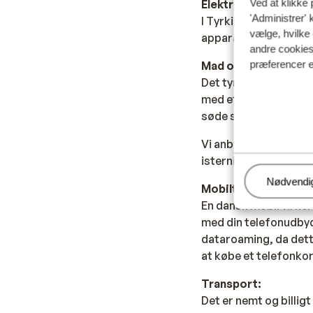
Ved at klikke 
Elektricitet:
'Administrer' 
I Tyrkiet benyttes 22
vælge, hvilke 
apparater med trebenet
andre cookies 
præferencer e
Mad og drikke:
Det tyrkiske køkken e
med et internationalt
søde sager, kan nu ny
Vi anbefaler, at du k
isterninger, med mind
Administr
Nødvendi
Mobiltelefon:
En dansk mobil virker
med din telefonudbyd
dataroaming, da dett
at købe et telefonkort
Transport:
Det er nemt og billig