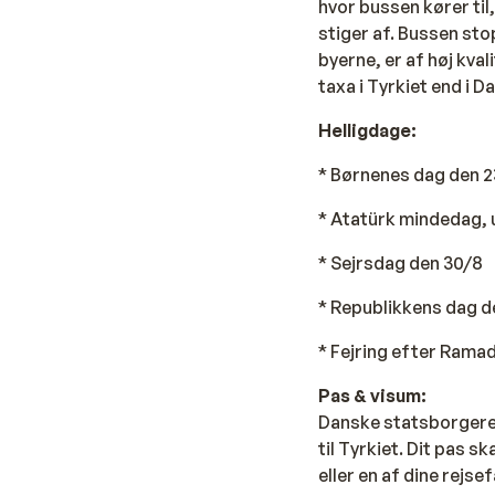
hvor bussen kører til
stiger af. Bussen sto
byerne, er af høj kval
taxa i Tyrkiet end i 
Helligdage:
* Børnenes dag den 2
* Atatürk mindedag,
* Sejrsdag den 30/8
* Republikkens dag d
* Fejring efter Rama
Pas & visum:
Danske statsborgere 
til Tyrkiet. Dit pas s
eller en af dine rejse