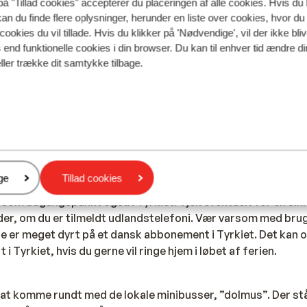
på "Tillad cookies" accepterer du placeringen af alle cookies. Hvis du 
kan du finde flere oplysninger, herunder en liste over cookies, hvor du
0 Volt som i Danmark. Det kan anbefales at medbringe adapter
cookies du vil tillade. Hvis du klikker på 'Nødvendige', vil der ikke bli
 stik, da stikdåserne i Tyrkiet kun er til to ben.
end funktionelle cookies i din browser. Du kan til enhver tid ændre d
ller trække dit samtykke tilbage.
r alsidigt og internationalt. Hotellerne tilbyder ofte retter 
 præg. Tyrkiet er bedst kendt for sine kebab-sandwiches. Hv
de en kop tyrkisk te eventuelt med et lækkert stykke baklava 
un drikker vand fra flaske og aldrig fra hanen, og at du er v
re disse er lavet på kildevand.
er
ge
Tillad cookies
 som udgangspunkt også i Tyrkiet. Tjek eventuelt for en si
er, om du er tilmeldt udlandstelefoni. Vær varsom med brug
e er meget dyrt på et dansk abbonement i Tyrkiet. Det kan o
 i Tyrkiet, hvis du gerne vil ringe hjem i løbet af ferien.
t at komme rundt med de lokale minibusser, ”dolmus”. Der stå