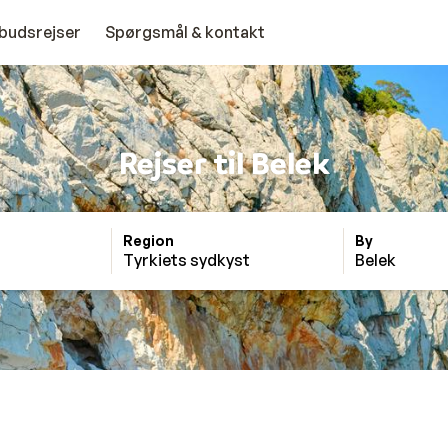
budsrejser
Spørgsmål & kontakt
Rejser til Belek
Region
By
Tyrkiets sydkyst
Belek