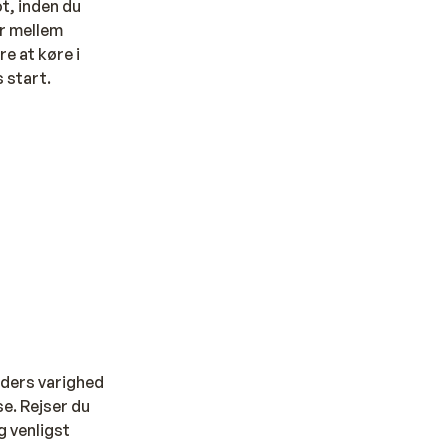
t, inden du
er mellem
re at køre i
 start.
eders varighed
se. Rejser du
g venligst