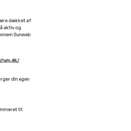
 være dækket af
få aktiv og
 gennem Sunweb
://um.dk/
ørger din egen
ummeret til